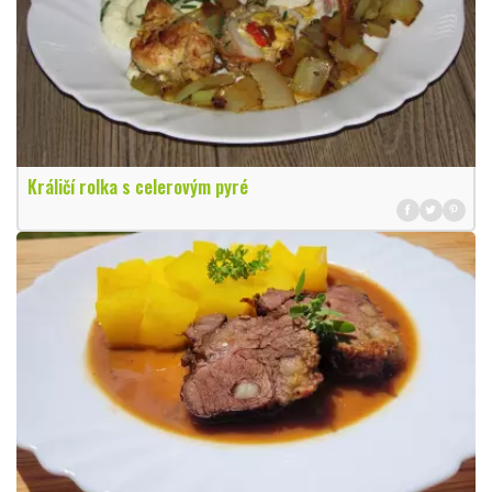
Králičí rolka s celerovým pyré