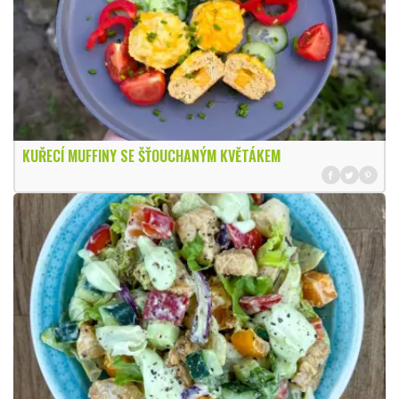
KUŘECÍ MUFFINY SE ŠŤOUCHANÝM KVĚTÁKEM