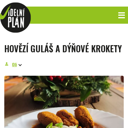
HOVĚZÍ GULÁŠ A DÝŇOVÉ KROKETY
Oli
person