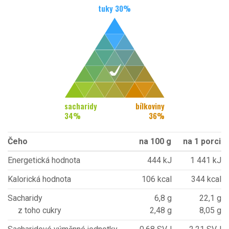
tuky
30
%
sacharidy
bílkoviny
34
%
36
%
Čeho
na 100 g
na 1 porci
Energetická hodnota
444 kJ
1 441 kJ
Kalorická hodnota
106 kcal
344 kcal
Sacharidy
6,8 g
22,1 g
z toho cukry
2,48 g
8,05 g