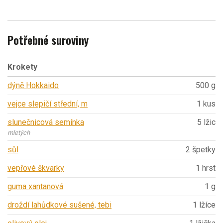
Potřebné suroviny
Krokety
dýně Hokkaido
500 g
vejce slepičí střední, m
1 kus
slunečnicová semínka
5 lžic
mletých
sůl
2 špetky
vepřové škvarky
1 hrst
guma xantanová
1 g
droždí lahůdkové sušené, tebi
1 lžíce