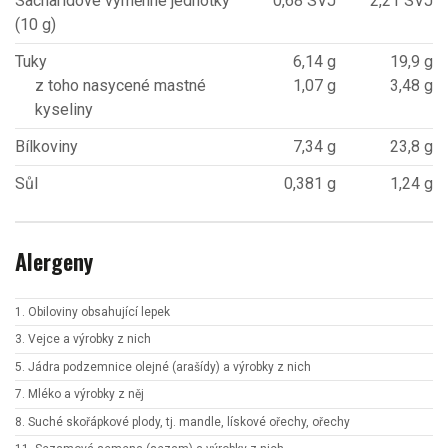
Sacharidové výměnné jednotky
0,68 SVJ
2,21 SVJ
(10 g)
Tuky
6,14 g
19,9 g
z toho nasycené mastné
1,07 g
3,48 g
kyseliny
Bílkoviny
7,34 g
23,8 g
Sůl
0,381 g
1,24 g
Alergeny
1. Obiloviny obsahující lepek
3. Vejce a výrobky z nich
5. Jádra podzemnice olejné (arašídy) a výrobky z nich
7. Mléko a výrobky z něj
8. Suché skořápkové plody, tj. mandle, lískové ořechy, ořechy