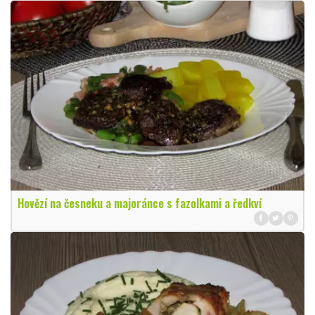
Hovězí na česneku a majoránce s fazolkami a ředkví