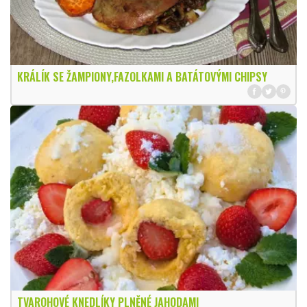
KRÁLÍK SE ŽAMPIONY,FAZOLKAMI A BATÁTOVÝMI CHIPSY
TVAROHOVÉ KNEDLÍKY PLNĚNÉ JAHODAMI