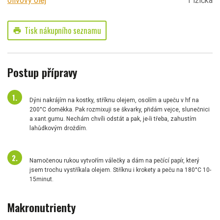
olivový olej
1 lžička
Tisk nákupního seznamu
print
Postup přípravy
Dýni nakrájím na kostky, stříknu olejem, osolím a upeču v hf na
200°C doměkka. Pak rozmixuji se škvarky, přidám vejce, slunečnici
a xant.gumu. Nechám chvíli odstát a pak, je-li třeba, zahustím
lahůdkovým droždím.
Namočenou rukou vytvořím válečky a dám na pečící papír, který
jsem trochu vystříkala olejem. Stříknu i krokety a peču na 180°C 10-
15minut.
Makronutrienty