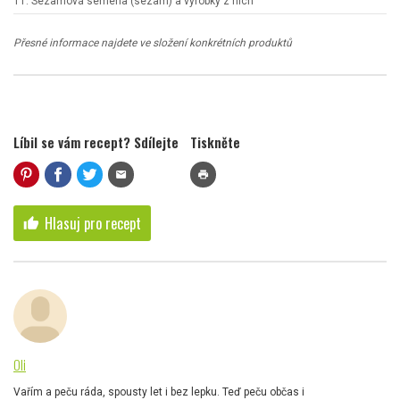
11. Sezamová semena (sezam) a výrobky z nich
Přesné informace najdete ve složení konkrétních produktů
Líbil se vám recept? Sdílejte
Tiskněte
mail
print
Hlasuj pro recept
thumb_up
Oli
Vařím a peču ráda, spousty let i bez lepku. Teď peču občas i