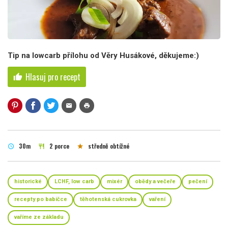
Tip na lowcarb přílohu od Věry Husákové, děkujeme:)
Hlasuj pro recept
thumb_up
mail
print
30m
2 porce
středně obtížné
schedule
restaurant
star
historické
LCHF, low carb
mixér
obědy a večeře
pečení
recepty po babičce
těhotenská cukrovka
vaření
vaříme ze základu