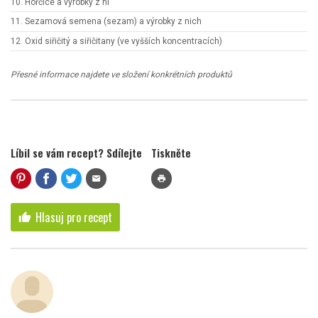
10. Hořčice a výrobky z ní
11. Sezamová semena (sezam) a výrobky z nich
12. Oxid siřičitý a siřičitany (ve vyšších koncentracích)
Přesné informace najdete ve složení konkrétních produktů
Líbil se vám recept? Sdílejte
Tiskněte
mail
print
Hlasuj pro recept
thumb_up