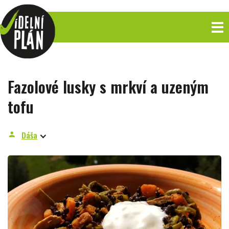
Fazolové lusky s mrkví a uzeným
tofu
Dáša
person