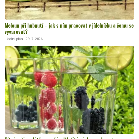
Meloun při hubnutí – jak s ním pracovat v jídelníčku a čemu se
vyvarovat?
Jídelní plán · 29. 7. 2026