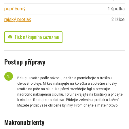
pepř černý
1 špetka
rajský protlak
2 lžíce
Tisk nákupního seznamu
print
Postup přípravy
Belugu uvařte podle návodu, osolte a promíchejte s troškou
olivového oleje. Mrkev nakrájejte na kolečka a společně s lusky
uvařte na páře na skus. Na pánvi rozehřejte hgí a orestujte
nadrobno nakrájenou cibulku. Tofu nakrájejte na kostičky a přidejte
k cibulce. Restujte do zlatova. Přidejte zeleninu, protlak a koření.
Můžete přidat vaše oblíbené bylinky. Promíchejte a máte hotovo.
Makronutrienty