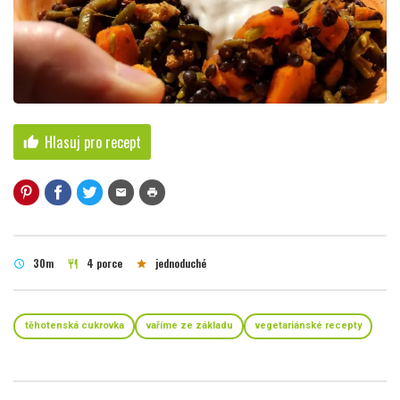
Hlasuj pro recept
thumb_up
mail
print
30m
4 porce
jednoduché
schedule
restaurant
star
těhotenská cukrovka
vaříme ze základu
vegetariánské recepty