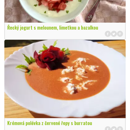
Řecký jogurt s melounem, limetkou a bazalkou
Krémová polévka z červené řepy s burratou