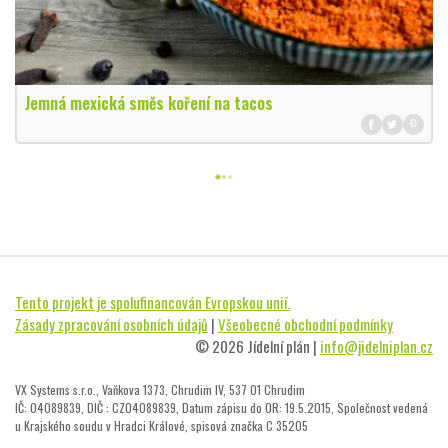
Jemná mexická směs koření na tacos
Tento projekt je spolufinancován Evropskou unií.
Zásady zpracování osobních údajů
|
Všeobecné obchodní podmínky
© 2026 Jídelní plán |
info@jidelniplan.cz
VX Systems s.r.o., Vaňkova 1373, Chrudim IV, 537 01 Chrudim
IČ: 04089839, DIČ : CZ04089839, Datum zápisu do OR: 19.5.2015, Společnost vedená
u Krajského soudu v Hradci Králové, spisová značka C 35205