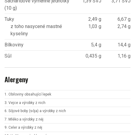
Sacharidové výměnné jednotky
1,39 SVJ
3,71 SVJ
(10 g)
Tuky
2,49 g
6,67 g
z toho nasycené mastné
1,03 g
2,74 g
kyseliny
Bílkoviny
5,4 g
14,4 g
Sůl
0,435 g
1,16 g
Alergeny
1. Obiloviny obsahující lepek
3. Vejce a výrobky z nich
6. Sójové boby (sója) a výrobky z nich
7. Mléko a výrobky z něj
9. Celer a výrobky z něj