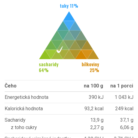
tuky
11
%
sacharidy
bílkoviny
64
%
25
%
Čeho
na 100 g
na 1 porci
Energetická hodnota
390 kJ
1 043 kJ
Kalorická hodnota
93,2 kcal
249 kcal
Sacharidy
13,9 g
37,1 g
z toho cukry
2,27 g
6,06 g