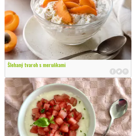
Šlehaný tvaroh s meruňkami