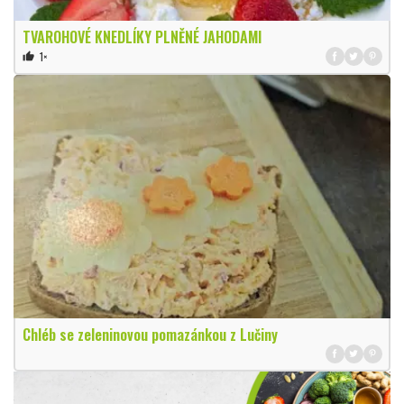
TVAROHOVÉ KNEDLÍKY PLNĚNÉ JAHODAMI
1×
thumb_up
Chléb se zeleninovou pomazánkou z Lučiny