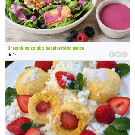
Dresink na salát z bobulovitého ovoce
1×
thumb_up