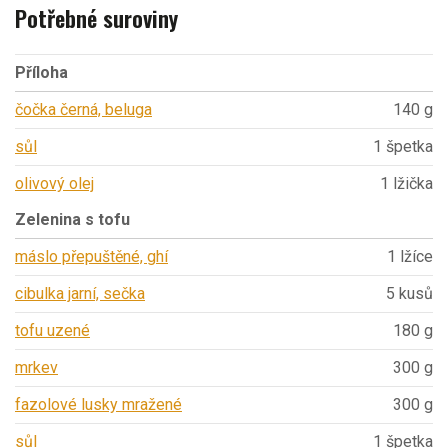
Potřebné suroviny
Příloha
čočka černá, beluga
140 g
sůl
1 špetka
olivový olej
1 lžička
Zelenina s tofu
máslo přepuštěné, ghí
1 lžíce
cibulka jarní, sečka
5 kusů
tofu uzené
180 g
mrkev
300 g
fazolové lusky mražené
300 g
sůl
1 špetka