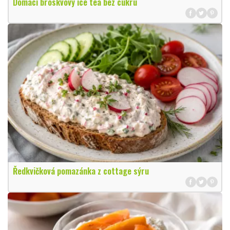
Domácí broskvový ice tea bez cukru
Ředkvičková pomazánka z cottage sýru