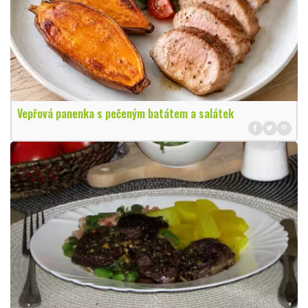
Vepřová panenka s pečeným batátem a salátek