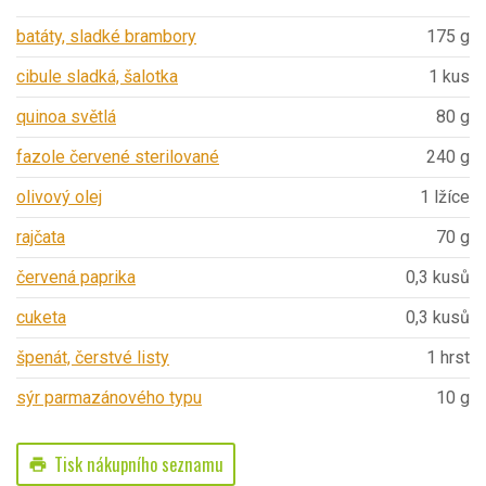
batáty, sladké brambory
175 g
cibule sladká, šalotka
1 kus
quinoa světlá
80 g
fazole červené sterilované
240 g
olivový olej
1 lžíce
rajčata
70 g
červená paprika
0,3 kusů
cuketa
0,3 kusů
špenát, čerstvé listy
1 hrst
sýr parmazánového typu
10 g
Tisk nákupního seznamu
print