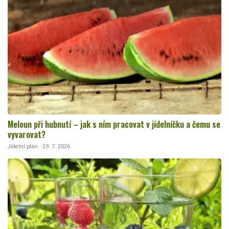
Meloun při hubnutí – jak s ním pracovat v jídelníčku a čemu se
vyvarovat?
Jídelní plán · 29. 7. 2026