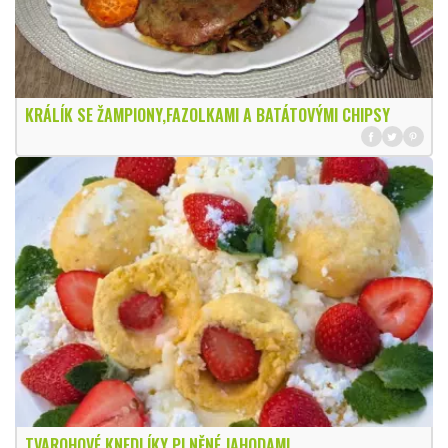
KRÁLÍK SE ŽAMPIONY,FAZOLKAMI A BATÁTOVÝMI CHIPSY
TVAROHOVÉ KNEDLÍKY PLNĚNÉ JAHODAMI