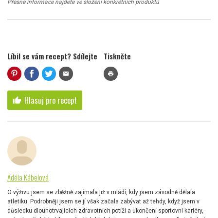
Přesné informace najdete ve složení konkrétních produktů
Líbil se vám recept? Sdílejte
Tiskněte
mail
print
Hlasuj pro recept
thumb_up
Adéla Kábelová
O výživu jsem se zběžně zajímala již v mládí, kdy jsem závodně dělala
atletiku. Podrobněji jsem se jí však začala zabývat až tehdy, když jsem v
důsledku dlouhotrvajících zdravotních potíží a ukončení sportovní kariéry,