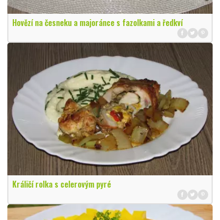
Hovězí na česneku a majoránce s fazolkami a ředkví
Králičí rolka s celerovým pyré