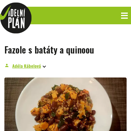
Fazole s batáty a quinoou
Adéla Kábelová
person