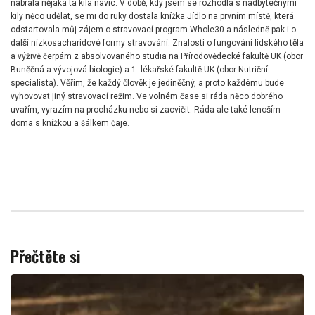
nabrala nějaká ta kila navíc. V době, kdy jsem se rozhodla s nadbytečnými
kily něco udělat, se mi do ruky dostala knížka Jídlo na prvním místě, která
odstartovala můj zájem o stravovací program Whole30 a následně pak i o
další nízkosacharidové formy stravování. Znalosti o fungování lidského těla
a výživě čerpám z absolvovaného studia na Přírodovědecké fakultě UK (obor
Buněčná a vývojová biologie) a 1. lékařské fakultě UK (obor Nutriční
specialista). Věřím, že každý člověk je jediněčný, a proto každému bude
vyhovovat jiný stravovací režim. Ve volném čase si ráda něco dobrého
uvařím, vyrazím na procházku nebo si zacvičit. Ráda ale také lenoším
doma s knížkou a šálkem čaje.
Přečtěte si