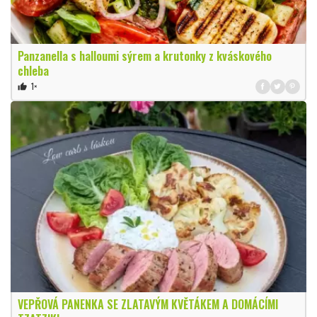
Panzanella s halloumi sýrem a krutonky z kváskového
chleba
1×
thumb_up
VEPŘOVÁ PANENKA SE ZLATAVÝM KVĚTÁKEM A DOMÁCÍMI