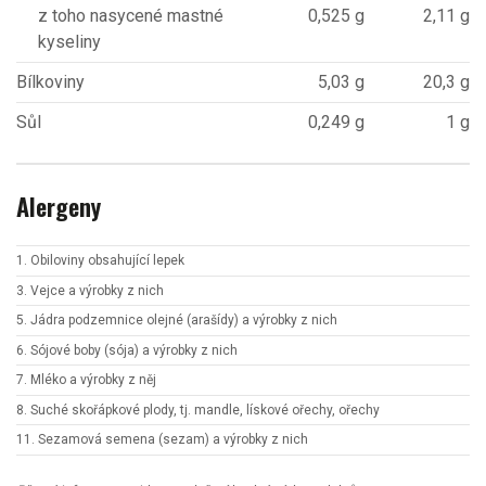
z toho nasycené mastné
0,525 g
2,11 g
kyseliny
Bílkoviny
5,03 g
20,3 g
Sůl
0,249 g
1 g
Alergeny
1. Obiloviny obsahující lepek
3. Vejce a výrobky z nich
5. Jádra podzemnice olejné (arašídy) a výrobky z nich
6. Sójové boby (sója) a výrobky z nich
7. Mléko a výrobky z něj
8. Suché skořápkové plody, tj. mandle, lískové ořechy, ořechy
11. Sezamová semena (sezam) a výrobky z nich