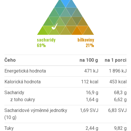
sacharidy
bílkoviny
69
%
21
%
Čeho
na 100 g
na 1 porci
Energetická hodnota
471 kJ
1 896 kJ
Kalorická hodnota
112 kcal
453 kcal
Sacharidy
16,9 g
68,3 g
z toho cukry
1,64 g
6,62 g
Sacharidové výměnné jednotky
1,69 SVJ
6,83 SVJ
(10 g)
Tuky
2,44 g
9,82 g