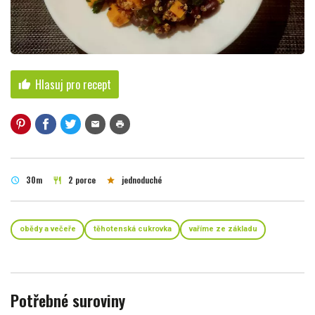
Hlasuj pro recept
thumb_up
mail
print
30m
2 porce
jednoduché
schedule
restaurant
star
obědy a večeře
těhotenská cukrovka
vaříme ze základu
Potřebné suroviny