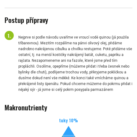
Postup přípravy
Nejprve si podle návodu uvaříme ve vroucí vodě quinou (já použila
tříbarevnou). Mezitím rozpálíme na pánvi olivový olej, přidáme
nadrobno nakrájenou cibulku a chvilku restujeme. Poté přidáme vše
ostatní, tj. na menší kostičky nakrájený batát, cuketu, papriku a
rajčata. Nezapomeneme ani na fazole, které jsme před tím
propláchli. Osolíme, opepříme (můžeme přidat i třeba česnek nebo
bylinky dle chuti), podlijeme trochou vody, přikryjeme pokličkou a
dusíme dokud není vše měkké. Ke konci také vmícháme quinou a
překrájené listy špenátu. Pokud chceme můžeme do pokrmu přidat i
nějaký sýr - já jsme si celý pokrm posypala parmazánem
Makronutrienty
tuky
10
%