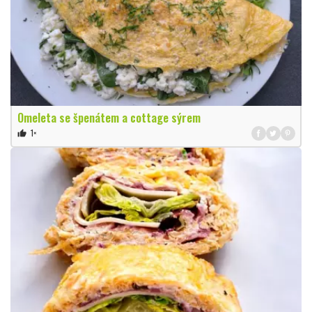
Omeleta se špenátem a cottage sýrem
1×
thumb_up