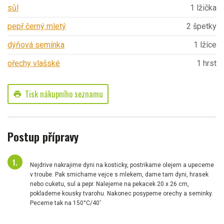
sůl
1 lžička
pepř černý mletý
2 špetky
dýňová semínka
1 lžíce
ořechy vlašské
1 hrst
Tisk nákupního seznamu
print
Postup přípravy
Nejdrive nakrajime dyni na kosticky, postrikame olejem a upeceme
v troube. Pak smichame vejce s mlekem, dame tam dyni, hrasek
nebo cuketu, sul a pepr. Nalejeme na pekacek 20 x 26 cm,
poklademe kousky tvarohu. Nakonec posypeme orechy a seminky.
Peceme tak na 150°C/40'