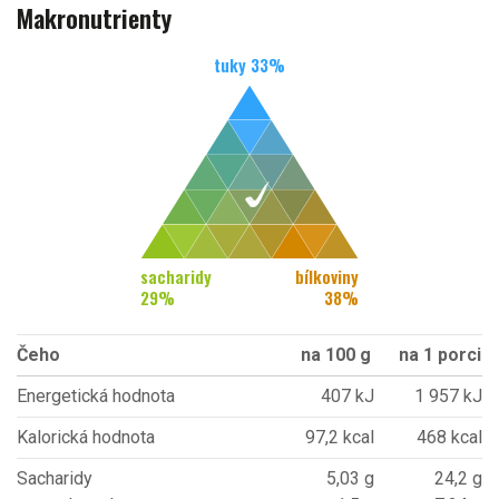
Makronutrienty
tuky
33
%
sacharidy
bílkoviny
29
%
38
%
Čeho
na 100 g
na 1 porci
Energetická hodnota
407 kJ
1 957 kJ
Kalorická hodnota
97,2 kcal
468 kcal
Sacharidy
5,03 g
24,2 g