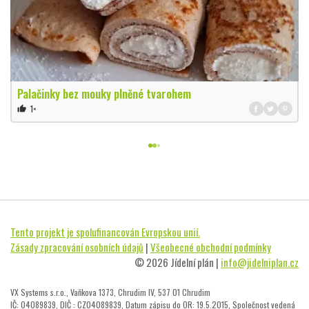
Palačinky bez mouky plněné tvarohem
1×
thumb_up
Tento projekt je spolufinancován Evropskou unií.
Zásady zpracování osobních údajů
|
Všeobecné obchodní podmínky
© 2026 Jídelní plán |
info@jidelniplan.cz
VX Systems s.r.o., Vaňkova 1373, Chrudim IV, 537 01 Chrudim
IČ: 04089839, DIČ : CZ04089839, Datum zápisu do OR: 19.5.2015, Společnost vedená