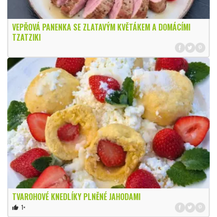
VEPŘOVÁ PANENKA SE ZLATAVÝM KVĚTÁKEM A DOMÁCÍMI
TZATZIKI
TVAROHOVÉ KNEDLÍKY PLNĚNÉ JAHODAMI
1×
thumb_up