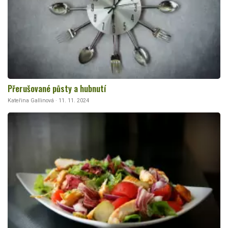
Přerušované půsty a hubnutí
Kateřina Gallinová · 11. 11. 2024