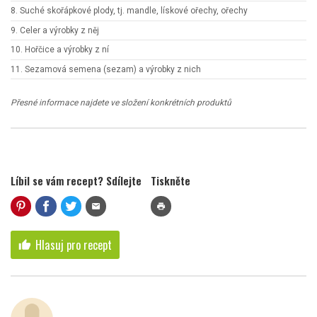
8. Suché skořápkové plody, tj. mandle, lískové ořechy, ořechy
9. Celer a výrobky z něj
10. Hořčice a výrobky z ní
11. Sezamová semena (sezam) a výrobky z nich
Přesné informace najdete ve složení konkrétních produktů
Líbil se vám recept? Sdílejte
Tiskněte
mail
print
Hlasuj pro recept
thumb_up