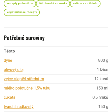
recepty po babičce
těhotenská cukrovka
vaříme ze základu
vegetariánské recepty
Potřebné suroviny
Těsto
dýně
800 g
olivový olej
1 lžíce
vejce slepičí střední, m
12 kusů
mléko polotučné 1,5% tuku
150 ml
cuketa
0,5 hrnků
tvaroh hrudkovitý
150 g