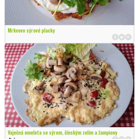
Mrkvovo sýrové placky
Vaječná omeleta se sýrem, čínským zelím a žampiony