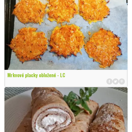
Mrkvové placky obložené - LC