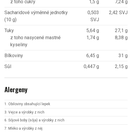
z toho cukry
1,5 g
7,24 g
Sacharidové výměnné jednotky
0,503
2,42 SVJ
(10 g)
SVJ
Tuky
5,64 g
27,1 g
z toho nasycené mastné
1,74 g
8,38 g
kyseliny
Bílkoviny
6,45 g
31 g
Sůl
0,447 g
2,15 g
Alergeny
1. Obiloviny obsahující lepek
3. Vejce a výrobky z nich
6. Sójové boby (sója) a výrobky z nich
7. Mléko a výrobky z něj