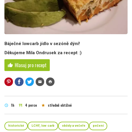
Báječné lowcarb jídlo v sezóně dýní!
Děkujeme Mila Ondrusek za recept :)
Hlasuj pro recept
thumb_up
mail
print
1h
4 porce
středně obtížné
schedule
restaurant
star
historické
LCHF, low carb
obědy a večeře
pečení