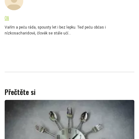
Oli
Vařím a peču ráda, spousty let i bez lepku. Teď peču občas i
nízkosacharidově, člověk se stále učí...
Přečtěte si