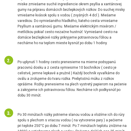
miske zmiešame suché ingrediencie okrem psyllia a xantánovej
gumy na prípravu domácich bezlepkových rožkov. Do suchej misky
vmiešame kvások spolu s vodou ( zvyšných 4 dcl ). Miešame
vareškou. Do vymiešaného hladkého, liateho cesta vmiešame
Psyllium a xantánovú gumu. Miešame elektrickým mixérom /
metličkou pokiaľ cesto nezačne hustnúť. Vymiešané cesto na
domáce bezlepkové rožky prikryjeme potravinovou fóliou a
necháme ho na teplom mieste kysnúť po dobu 1 hodiny.
Po uplynutí 1 hodiny cesto prenesieme na mierne podsypanú
pracovnú dosku a z cesta vymiesime 10 bochníkov ( cesto je
celistvé, jemne lepkavé a pružné ) Každý bochník vyvaľkáme do
oválu a zrolujeme do tvaru rožka. Prebytočnú múku z rožkov
oprášime. Rožky prenesieme na plech vystretý papierom na pečenie
a zakryjeme ich potravinovou fóliou. Necháme ich podkysnúť po
dobu 30 minút.
Po 30 minútach rožky potrieme slanou vodou a vložíme ich do rúry
spolu s plechom s vriacou vodou ( na vytvorenie pary ) a pečieme
pri teplote 250°C po dobu 7 minút. Po 7 minútach teplotu znížime na