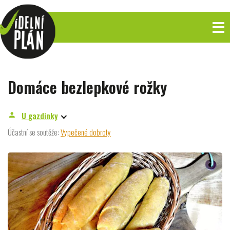
Domáce bezlepkové rožky
U gazdinky
person
Účastní se soutěže:
Vypečené dobroty