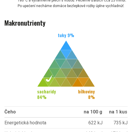
180°C a vytiahneme plech s vodou. Pečieme ďalších cca 25 minút.
Po upečení necháme domáce bezlepkové rožky úplne vychladnúť.
Makronutrienty
tuky
9
%
sacharidy
bílkoviny
84
%
8
%
Čeho
na 100 g
na 1 kus
Energetická hodnota
622 kJ
735 kJ