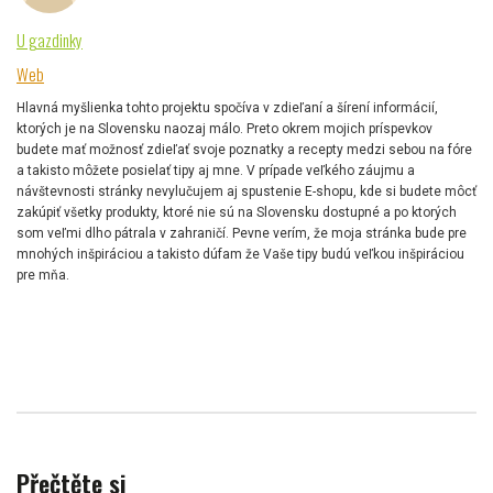
U gazdinky
Web
Hlavná myšlienka tohto projektu spočíva v zdieľaní a šírení informácií,
ktorých je na Slovensku naozaj málo. Preto okrem mojich príspevkov
budete mať možnosť zdieľať svoje poznatky a recepty medzi sebou na fóre
a takisto môžete posielať tipy aj mne. V prípade veľkého záujmu a
návštevnosti stránky nevylučujem aj spustenie E-shopu, kde si budete môcť
zakúpiť všetky produkty, ktoré nie sú na Slovensku dostupné a po ktorých
som veľmi dlho pátrala v zahraničí. Pevne verím, že moja stránka bude pre
mnohých inšpiráciou a takisto dúfam že Vaše tipy budú veľkou inšpiráciou
pre mňa.
Přečtěte si