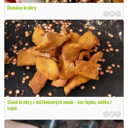
Domáce krekry
Slané krekry z luštěninových mouk - bez lepku, mléka i
vajec