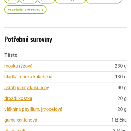
vegetariánské recepty
Potřebné suroviny
Těsto
mouka rýžová
230 g
hladká mouka kukuřičná
130 g
škrob jemný kukuřičný
40 g
droždí kostka
20 g
vláknina psyllium, jitrocelová
20 g
guma xantanová
1 lžička
olivový olej
3 lžíce