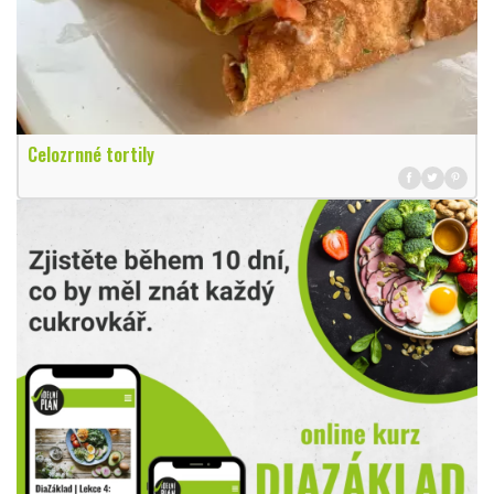
Celozrnné tortily