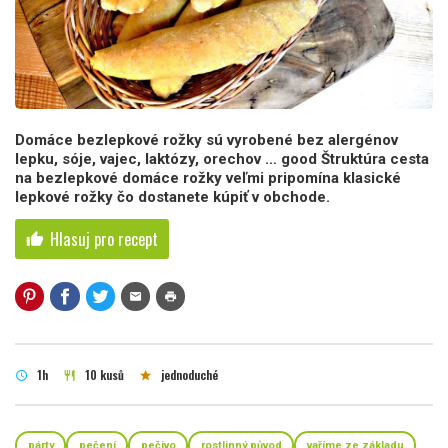
Domáce bezlepkové rožky sú vyrobené bez alergénov
lepku, sóje, vajec, laktózy, orechov … good Štruktúra cesta
na bezlepkové domáce rožky veľmi pripomína klasické
lepkové rožky čo dostanete kúpiť v obchode.
Hlasuj pro recept
thumb_up
mail
print
1h
10 kusů
jednoduché
schedule
restaurant
star
párty
pečení
pečivo
rostlinný původ
vaříme ze základu