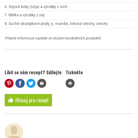
6. Sójové boby (sója) a výrobky z nich
7. Mléko a výrobky z něj
8. Suché skořápkové plody, tj. mandle, lískové ořechy, ořechy
Přesné informace najdete ve složení konkrétních produktů
Líbil se vám recept? Sdílejte
Tiskněte
mail
print
Hlasuj pro recept
thumb_up