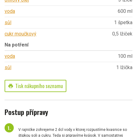
voda
600 ml
sůl
1 špetka
cukr moučkový
0,5 lžiček
Na potření
voda
100 ml
sůl
1 lžička
Tisk nákupního seznamu
print
Postup přípravy
V rajničke zohrejeme 2 dcl vody v ktorej rozpustíme kvasnice so
štipkou soli a cukru. Teda si pripravíme kvások. V samostatnej