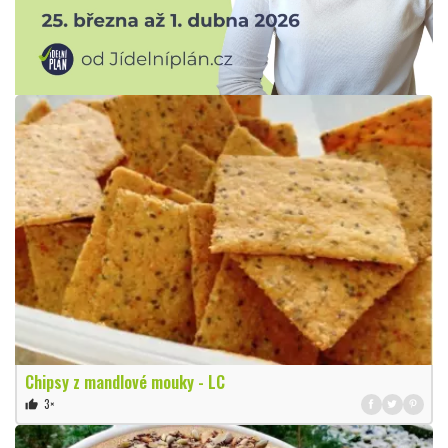
Chipsy z mandlové mouky - LC
3×
thumb_up