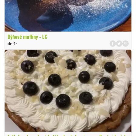
Dýňové muffiny - LC
4×
thumb_up