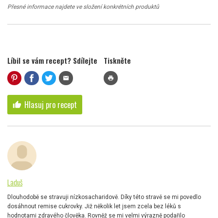
Přesné informace najdete ve složení konkrétních produktů
Líbil se vám recept? Sdílejte
Tiskněte
mail
print
Hlasuj pro recept
thumb_up
Laduš
Dlouhodobě se stravuji nízkosacharidově. Díky této stravě se mi povedlo
dosáhnout remise cukrovky. Již několik let jsem zcela bez léků s
hodnotami zdravého člověka. Rovněž se mi velmi výrazně podařilo