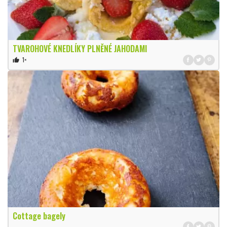
TVAROHOVÉ KNEDLÍKY PLNĚNÉ JAHODAMI
1×
thumb_up
Cottage bagely