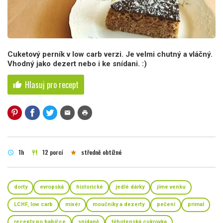
Cuketový perník v low carb verzi. Je velmi chutný a vláčný.
Vhodný jako dezert nebo i ke snídani. :)
Hlasuj pro recept
thumb_up
mail
print
1h
12 porcí
středně obtížné
schedule
restaurant
star
dorty
evropská
historické
jedlé dárky
jíme venku
LCHF, low carb
mixér
moučníky a dezerty
pečení
primal
recepty po babičce
snídaně
těhotenská cukrovka