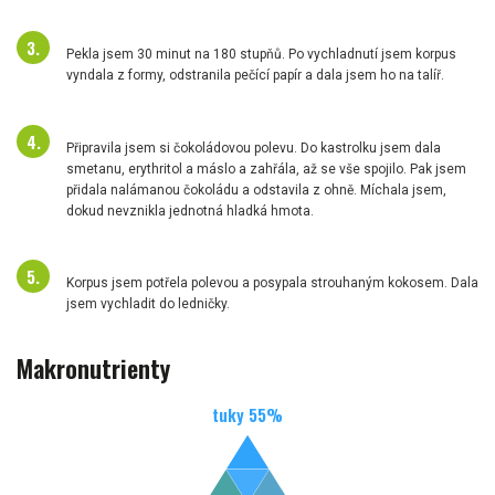
Pekla jsem 30 minut na 180 stupňů. Po vychladnutí jsem korpus
vyndala z formy, odstranila pečící papír a dala jsem ho na talíř.
Připravila jsem si čokoládovou polevu. Do kastrolku jsem dala
smetanu, erythritol a máslo a zahřála, až se vše spojilo. Pak jsem
přidala nalámanou čokoládu a odstavila z ohně. Míchala jsem,
dokud nevznikla jednotná hladká hmota.
Korpus jsem potřela polevou a posypala strouhaným kokosem. Dala
jsem vychladit do ledničky.
Makronutrienty
tuky
55
%