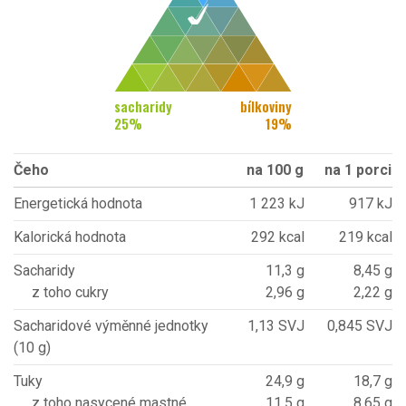
sacharidy
bílkoviny
25
%
19
%
Čeho
na 100 g
na 1 porci
Energetická hodnota
1 223 kJ
917 kJ
Kalorická hodnota
292 kcal
219 kcal
Sacharidy
11,3 g
8,45 g
z toho cukry
2,96 g
2,22 g
Sacharidové výměnné jednotky
1,13 SVJ
0,845 SVJ
(10 g)
Tuky
24,9 g
18,7 g
z toho nasycené mastné
11,5 g
8,65 g