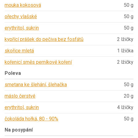
mouka kokosová
50 g
ořechy vlašské
50 g
erythritol, sukrin
50 g
kypřící prášek do pečiva bez fosfátů
2 lžičky
skořice mletá
1 lžička
kořenicí směs perníkové koření
2 lžičky
Poleva
smetana ke šlehání, šlehačka
50 g
máslo čerstvé
20 g
erythritol, sukrin
4 lžičky
čokoláda hořká, 80 - 90%
50 g
Na posypání