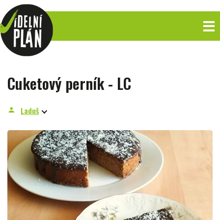
Cuketový perník - LC
Laduš
person