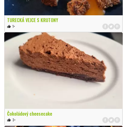
TURECKÁ VEJCE S KRUTONY
1×
thumb_up
Čokoládový cheesecake
3×
thumb_up