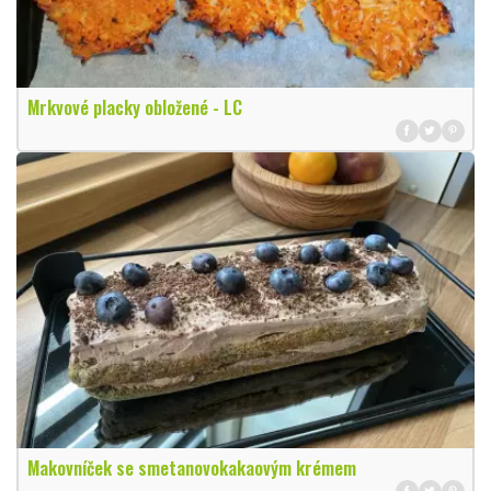
Mrkvové placky obložené - LC
Makovníček se smetanovokakaovým krémem