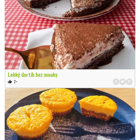
Lehký dortík bez mouky
2×
thumb_up