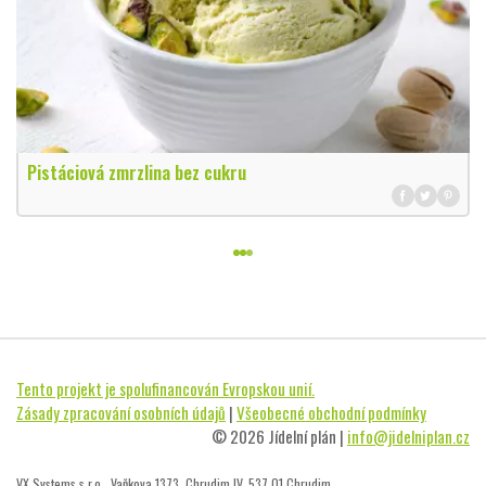
Pistáciová zmrzlina bez cukru
Tento projekt je spolufinancován Evropskou unií.
Zásady zpracování osobních údajů
|
Všeobecné obchodní podmínky
© 2026 Jídelní plán |
info@jidelniplan.cz
VX Systems s.r.o., Vaňkova 1373, Chrudim IV, 537 01 Chrudim