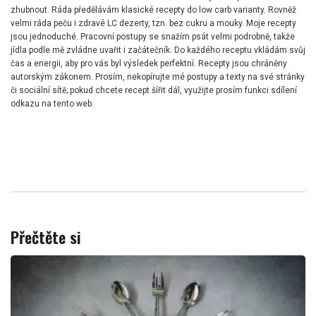
zhubnout. Ráda předělávám klasické recepty do low carb varianty. Rovněž
velmi ráda peču i zdravé LC dezerty, tzn. bez cukru a mouky. Moje recepty
jsou jednoduché. Pracovní postupy se snažím psát velmi podrobně, takže
jídla podle mě zvládne uvařit i začátečník. Do každého receptu vkládám svůj
čas a energii, aby pro vás byl výsledek perfektní. Recepty jsou chráněny
autorským zákonem. Prosím, nekopírujte mé postupy a texty na své stránky
či sociální sítě; pokud chcete recept šířit dál, využijte prosím funkci sdílení
odkazu na tento web.
Přečtěte si