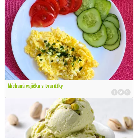
Míchaná vajíčka s tvarůžky