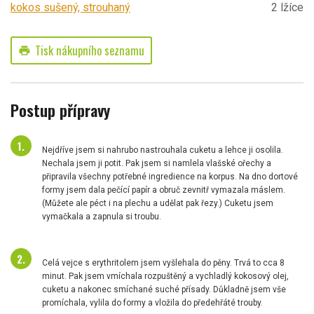
kokos sušený, strouhaný
2 lžíce
Tisk nákupního seznamu
print
Postup přípravy
Nejdříve jsem si nahrubo nastrouhala cuketu a lehce ji osolila.
Nechala jsem ji potit. Pak jsem si namlela vlašské ořechy a
připravila všechny potřebné ingredience na korpus. Na dno dortové
formy jsem dala pečící papír a obruč zevnitř vymazala máslem.
(Můžete ale péct i na plechu a udělat pak řezy.) Cuketu jsem
vymačkala a zapnula si troubu.
Celá vejce s erythritolem jsem vyšlehala do pěny. Trvá to cca 8
minut. Pak jsem vmíchala rozpuštěný a vychladlý kokosový olej,
cuketu a nakonec smíchané suché přísady. Důkladně jsem vše
promíchala, vylila do formy a vložila do předehřáté trouby.