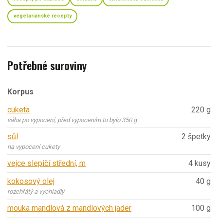
vegetariánské recepty
Potřebné suroviny
Korpus
cuketa
220 g
váha po vypocení, před vypocením to bylo 350 g
sůl
2 špetky
na vypocení cukety
vejce slepičí střední, m
4 kusy
kokosový olej
40 g
rozehřátý a vychladlý
mouka mandlová z mandlových jader
100 g