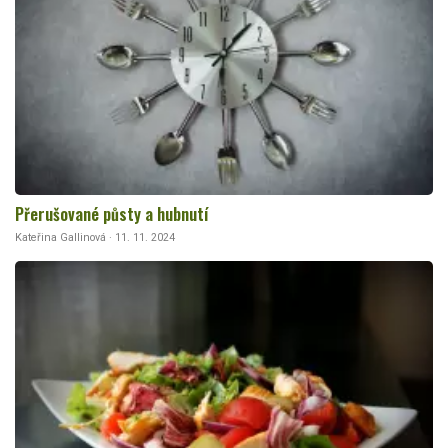
Přerušované půsty a hubnutí
Kateřina Gallinová · 11. 11. 2024