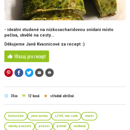
- ideální studené na nízkosacharidovou snídani místo
pečiva, skvělé na cesty...
Děkujeme Janě Kvasnicové za recept :)
Hlasuj pro recept
thumb_up
mail
print
35m
12 kusů
středně obtížné
schedule
restaurant
star
historické
jíme venku
LCHF, low carb
mixér
obědy a večeře
pečení
primal
snídaně