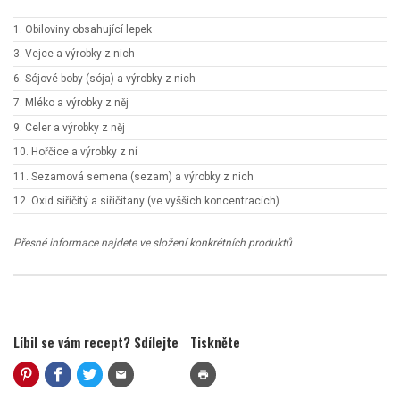
1. Obiloviny obsahující lepek
3. Vejce a výrobky z nich
6. Sójové boby (sója) a výrobky z nich
7. Mléko a výrobky z něj
9. Celer a výrobky z něj
10. Hořčice a výrobky z ní
11. Sezamová semena (sezam) a výrobky z nich
12. Oxid siřičitý a siřičitany (ve vyšších koncentracích)
Přesné informace najdete ve složení konkrétních produktů
Líbil se vám recept? Sdílejte
Tiskněte
mail
print