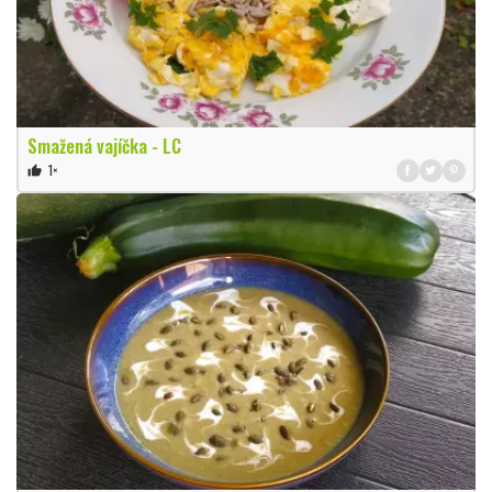
Smažená vajíčka - LC
1×
thumb_up