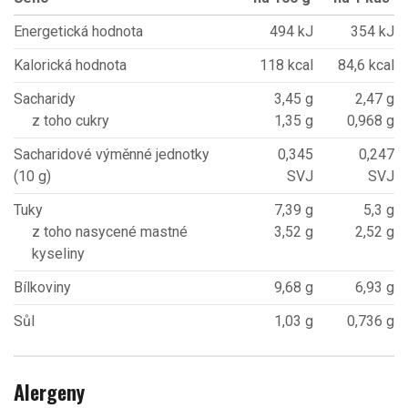
Energetická hodnota
494 kJ
354 kJ
Kalorická hodnota
118 kcal
84,6 kcal
Sacharidy
3,45 g
2,47 g
z toho cukry
1,35 g
0,968 g
Sacharidové výměnné jednotky
0,345
0,247
(10 g)
SVJ
SVJ
Tuky
7,39 g
5,3 g
z toho nasycené mastné
3,52 g
2,52 g
kyseliny
Bílkoviny
9,68 g
6,93 g
Sůl
1,03 g
0,736 g
Alergeny