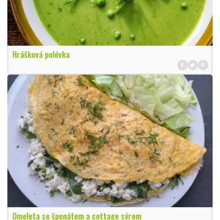
Hrášková polévka
Omeleta se špenátem a cottage sýrem