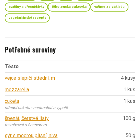
svačiny a přesnídávky
těhotenská cukrovka
vaříme ze základu
vegetariánské recepty
Potřebné suroviny
Těsto
vejce slepičí střední, m
4 kusy
mozzarella
1 kus
cuketa
1 kus
střední cuketa - nastrouhat a vypotit
špenát, čerstvé listy
100 g
rozmixovat s česnekem
sýr s modrou plísní, niva
50 g