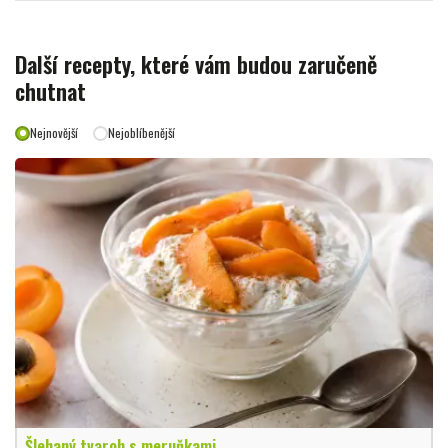
Další recepty, které vám budou zaručeně
chutnat
Nejnovější
Nejoblíbenější
Šlehaný tvaroh s meruňkami