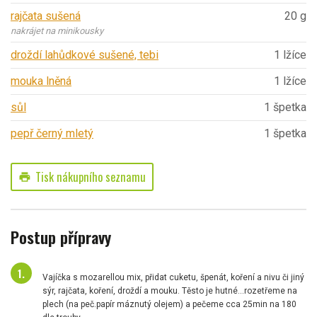
rajčata sušená
20 g
nakrájet na minikousky
droždí lahůdkové sušené, tebi
1 lžíce
mouka lněná
1 lžíce
sůl
1 špetka
pepř černý mletý
1 špetka
Tisk nákupního seznamu
print
Postup přípravy
Vajíčka s mozarellou mix, přidat cuketu, špenát, koření a nivu či jiný
sýr, rajčata, koření, droždí a mouku. Těsto je hutné...rozetřeme na
plech (na peč.papír máznutý olejem) a pečeme cca 25min na 180