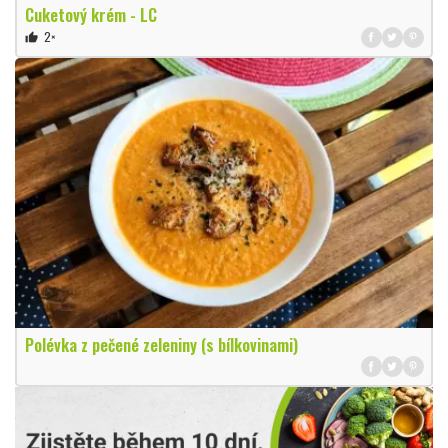
Cuketový krém - LC
2×
thumb_up
Polévka z pečené zeleniny (s bílkovinami)