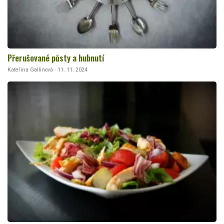
Přerušované půsty a hubnutí
Kateřina Gallinová · 11. 11. 2024