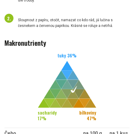
dle trouby.
Sloupnout z papíru, otočit, namazat co kdo rád, já lučina s
česnekem a červenou paprikou. Krásně se roluje a netrhá.
Makronutrienty
tuky
36
%
sacharidy
bílkoviny
17
%
47
%
Čeho
na 100 g
na 1 kus