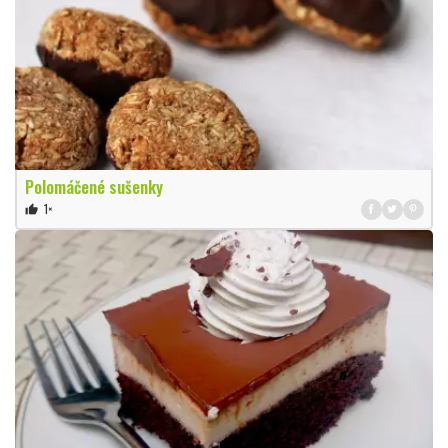
Polomáčené sušenky
1×
thumb_up