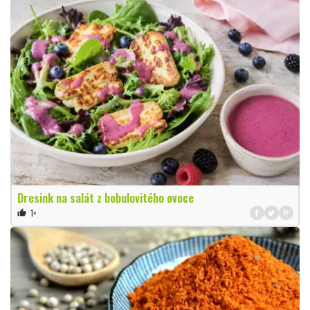
Dresink na salát z bobulovitého ovoce
1×
thumb_up