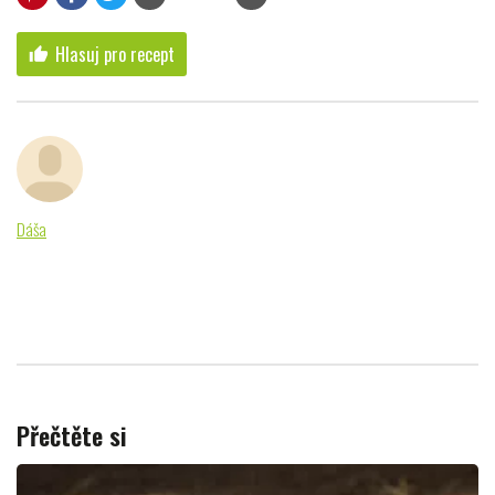
Hlasuj pro recept
thumb_up
Dáša
Přečtěte si