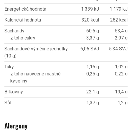
Energetická hodnota
1 339 kJ
1 179 kJ
Kalorická hodnota
320 kcal
282 kcal
Sacharidy
60,6 g
53,4 g
z toho cukry
3,37 g
2,97 g
Sacharidové výměnné jednotky
6,06 SVJ
5,34 SVJ
(10 g)
Tuky
1,16 g
1,02 g
z toho nasycené mastné
0,25 g
0,22 g
kyseliny
Bílkoviny
22,1 g
19,4 g
Sůl
1,37 g
1,2 g
Alergeny