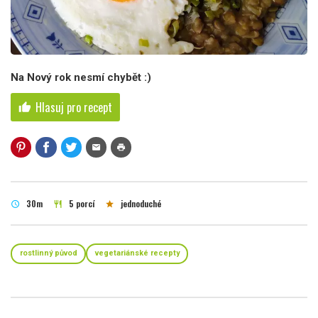
Na Nový rok nesmí chybět :)
Hlasuj pro recept
thumb_up
mail
print
30m
5 porcí
jednoduché
schedule
restaurant
star
rostlinný původ
vegetariánské recepty