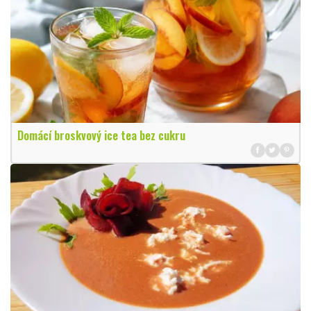
Domácí broskvový ice tea bez cukru