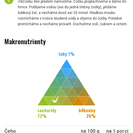
/řáČočku den předem namočíme. Čočku propláchneme a dáme do
hrnce. Podlijeme vodou (asi do jedné třetiny čočky), přidáme
bobkový list, a necháme dusit asi 20 minut. Hladkou mouku
rozmícháme v trošce studené vody a vlijeme do čočky. Pořádně
promícháme a necháme provařit. Dochutíme solí, cukrem a octem.
Makronutrienty
tuky
1
%
sacharidy
bílkoviny
72
%
26
%
Čeho
na 100 g
na 1 porci