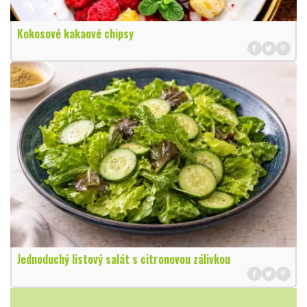
Kokosové kakaové chipsy
Jednoduchý listový salát s citronovou zálivkou