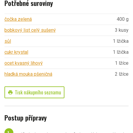
Potřebné suroviny
čočka zelená
400 g
bobkový list celý sušený
3 kusy
sůl
1 lžička
cukr krystal
1 lžička
ocet kvasný lihový
1 lžíce
hladká mouka pšeničná
2 lžíce
Tisk nákupního seznamu
print
Postup přípravy