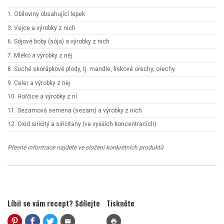
1. Obiloviny obsahující lepek
3. Vejce a výrobky z nich
6. Sójové boby (sója) a výrobky z nich
7. Mléko a výrobky z něj
8. Suché skořápkové plody, tj. mandle, lískové ořechy, ořechy
9. Celer a výrobky z něj
10. Hořčice a výrobky z ní
11. Sezamová semena (sezam) a výrobky z nich
12. Oxid siřičitý a siřičitany (ve vyšších koncentracích)
Přesné informace najdete ve složení konkrétních produktů
Líbil se vám recept? Sdílejte
Tiskněte
mail
print