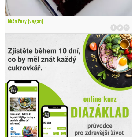
Míša řezy (vegan)