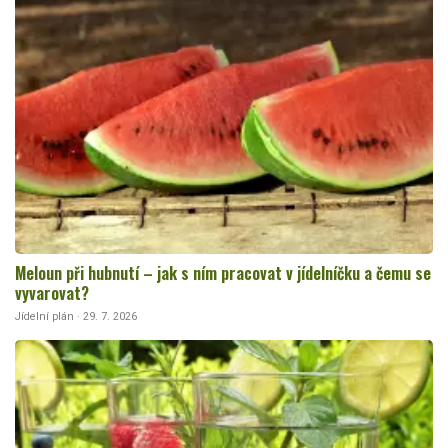
Meloun při hubnutí – jak s ním pracovat v jídelníčku a čemu se
vyvarovat?
Jídelní plán · 29. 7. 2026