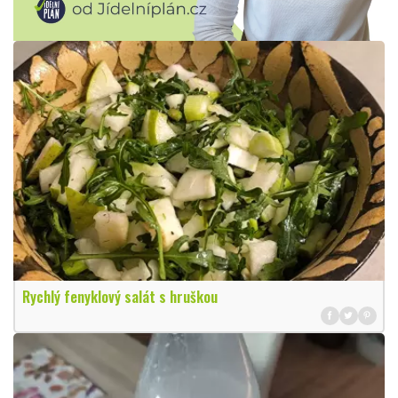
Rychlý fenyklový salát s hruškou