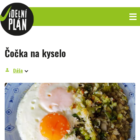
Čočka na kyselo
Dáša
person