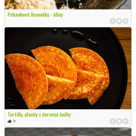
Pohankové lívanečky - bliny
Tortilly, placky z červené čočky
1×
thumb_up