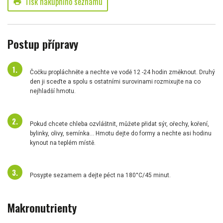
Tisk nákupního seznamu
print
Postup přípravy
Čočku propláchněte a nechte ve vodě 12 -24 hodin změknout. Druhý
den ji sceďte a spolu s ostatními surovinami rozmixujte na co
nejhladší hmotu.
Pokud chcete chleba ozvláštnit, můžete přidat sýr, ořechy, koření,
bylinky, olivy, semínka... Hmotu dejte do formy a nechte asi hodinu
kynout na teplém místě.
Posypte sezamem a dejte péct na 180°C/45 minut.
Makronutrienty