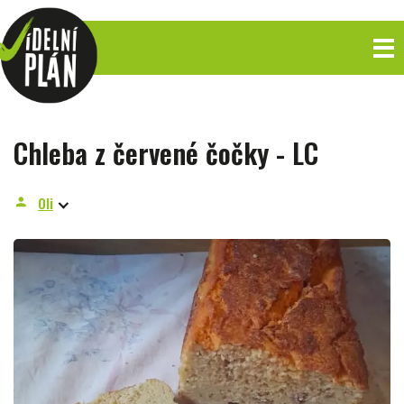
Chleba z červené čočky - LC
Oli
person