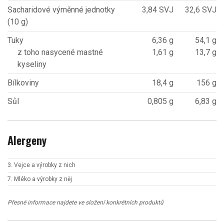
Sacharidové výměnné jednotky
3,84 SVJ
32,6 SVJ
(10 g)
Tuky
6,36 g
54,1 g
z toho nasycené mastné
1,61 g
13,7 g
kyseliny
Bílkoviny
18,4 g
156 g
Sůl
0,805 g
6,83 g
Alergeny
3. Vejce a výrobky z nich
7. Mléko a výrobky z něj
Přesné informace najdete ve složení konkrétních produktů