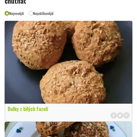
chutnat
Nejnovější
Nejoblíbenější
Bulky z bílých fazolí