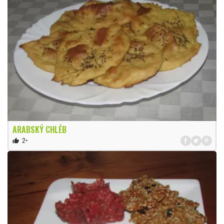
ARABSKÝ CHLÉB
2×
thumb_up