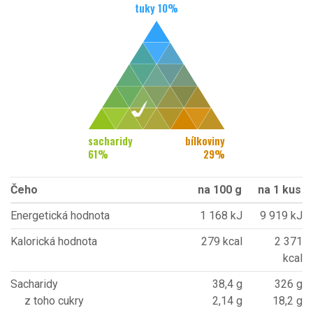
tuky
10
%
sacharidy
bílkoviny
61
%
29
%
Čeho
na 100 g
na 1 kus
Energetická hodnota
1 168 kJ
9 919 kJ
Kalorická hodnota
279 kcal
2 371
kcal
Sacharidy
38,4 g
326 g
z toho cukry
2,14 g
18,2 g