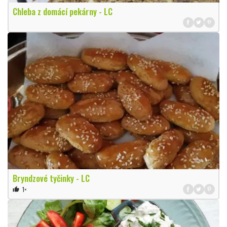
Chleba z domácí pekárny - LC
Bryndzové tyčinky - LC
1×
thumb_up