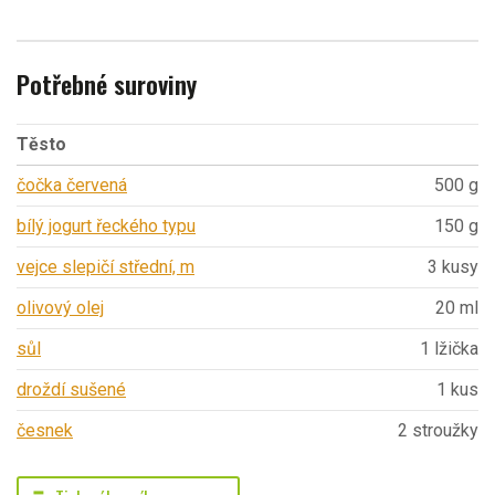
Potřebné suroviny
Těsto
čočka červená
500 g
bílý jogurt řeckého typu
150 g
vejce slepičí střední, m
3 kusy
olivový olej
20 ml
sůl
1 lžička
droždí sušené
1 kus
česnek
2 stroužky