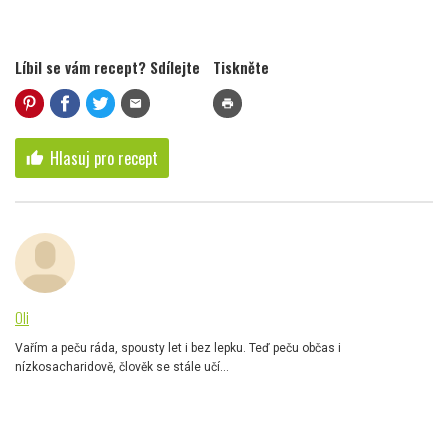
Líbil se vám recept? Sdílejte
Tiskněte
mail
print
Hlasuj pro recept
thumb_up
Oli
Vařím a peču ráda, spousty let i bez lepku. Teď peču občas i
nízkosacharidově, člověk se stále učí...