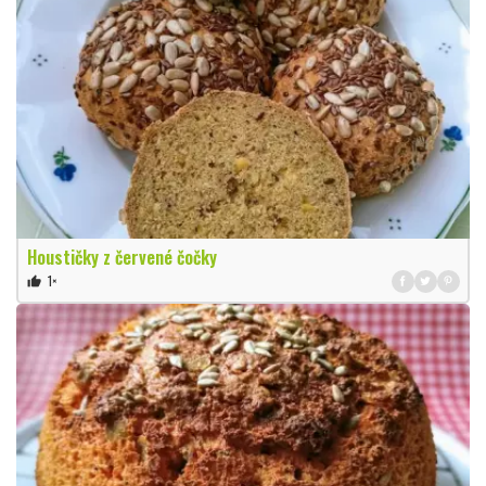
Houstičky z červené čočky
1×
thumb_up