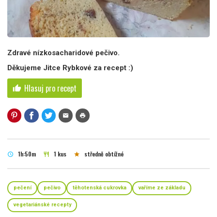
Zdravé nízkosacharidové pečivo.
Děkujeme Jitce Rybkové za recept :)
Hlasuj pro recept
thumb_up
mail
print
1h:50m
1 kus
středně obtížné
schedule
restaurant
star
pečení
pečivo
těhotenská cukrovka
vaříme ze základu
vegetariánské recepty