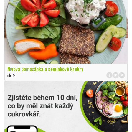
Nivová pomazánka a semínkové krekry
1×
thumb_up