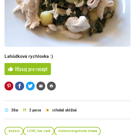
Lahůdková rychlovka :)
Hlasuj pro recept
thumb_up
mail
print
30m
2 porce
středně obtížné
schedule
restaurant
star
dušení
LCHF, low carb
nízkoenergetická strava