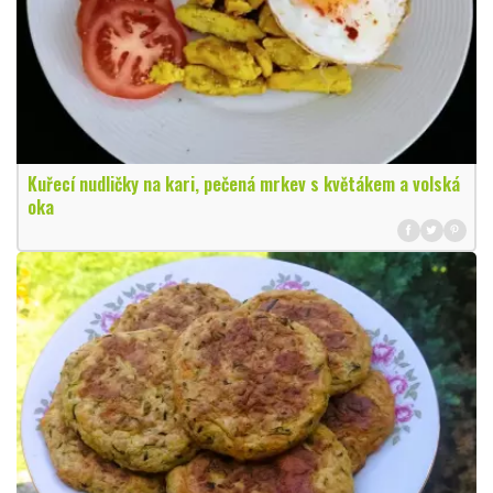
Kuřecí nudličky na kari, pečená mrkev s květákem a volská
oka