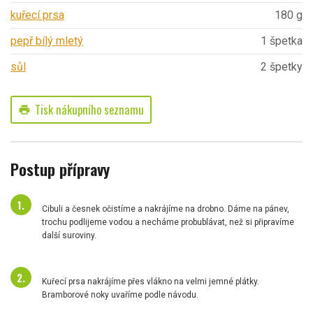
kuřecí prsa
180 g
pepř bílý mletý
1 špetka
sůl
2 špetky
Tisk nákupního seznamu
print
Postup přípravy
Cibuli a česnek očistíme a nakrájíme na drobno. Dáme na pánev,
trochu podlijeme vodou a necháme probublávat, než si připravíme
další suroviny.
Kuřecí prsa nakrájíme přes vlákno na velmi jemné plátky.
Bramborové noky uvaříme podle návodu.