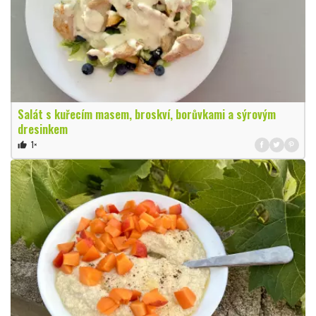
Salát s kuřecím masem, broskví, borůvkami a sýrovým
dresinkem
1×
thumb_up