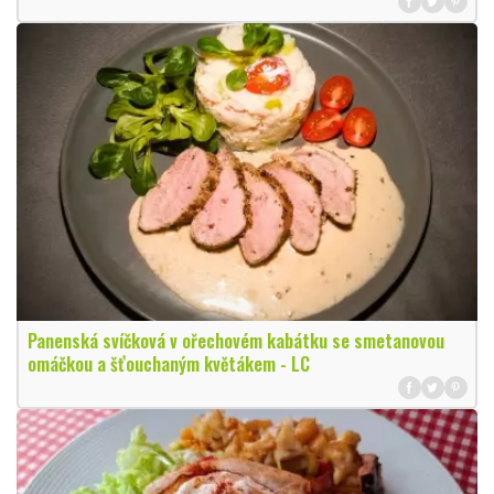
Panenská svíčková v ořechovém kabátku se smetanovou
omáčkou a šťouchaným květákem - LC