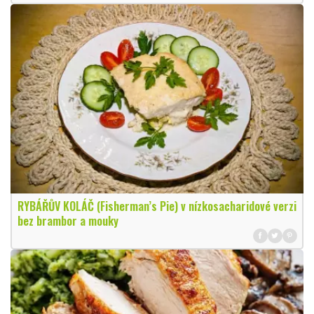
RYBÁŘŮV KOLÁČ (Fisherman’s Pie) v nízkosacharidové verzi
bez brambor a mouky