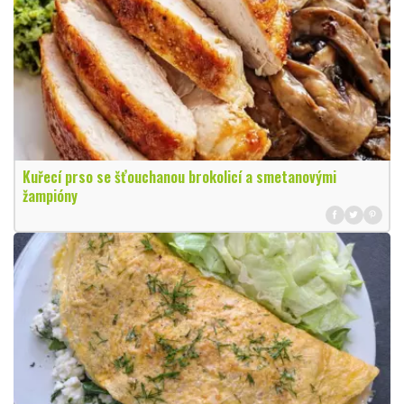
Kuřecí prso se šťouchanou brokolicí a smetanovými
žampióny