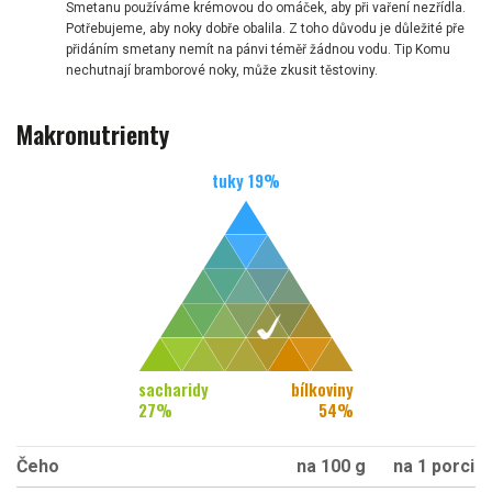
Smetanu používáme krémovou do omáček, aby při vaření nezřídla.
Potřebujeme, aby noky dobře obalila. Z toho důvodu je důležité pře
přidáním smetany nemít na pánvi téměř žádnou vodu. Tip Komu
nechutnají bramborové noky, může zkusit těstoviny.
Makronutrienty
tuky
19
%
sacharidy
bílkoviny
27
%
54
%
Čeho
na 100 g
na 1 porci