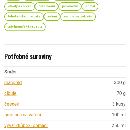
obědy a večeře
orestování
pošírování
primal
těhotenská cukrovka
vaření
vaříme ze základu
záchranářské recepty
Potřebné suroviny
Směs
mangold
300 g
cibule
70 g
česnek
3 kusy
smetana na vaření
100 ml
vývar drůbeží domácí
250 ml