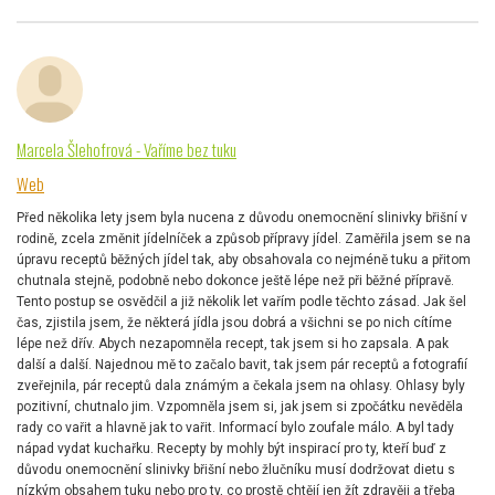
Marcela Šlehofrová - Vaříme bez tuku
Web
Před několika lety jsem byla nucena z důvodu onemocnění slinivky břišní v
rodině, zcela změnit jídelníček a způsob přípravy jídel. Zaměřila jsem se na
úpravu receptů běžných jídel tak, aby obsahovala co nejméně tuku a přitom
chutnala stejně, podobně nebo dokonce ještě lépe než při běžné přípravě.
Tento postup se osvědčil a již několik let vařím podle těchto zásad. Jak šel
čas, zjistila jsem, že některá jídla jsou dobrá a všichni se po nich cítíme
lépe než dřív. Abych nezapomněla recept, tak jsem si ho zapsala. A pak
další a další. Najednou mě to začalo bavit, tak jsem pár receptů a fotografií
zveřejnila, pár receptů dala známým a čekala jsem na ohlasy. Ohlasy byly
pozitivní, chutnalo jim. Vzpomněla jsem si, jak jsem si zpočátku nevěděla
rady co vařit a hlavně jak to vařit. Informací bylo zoufale málo. A byl tady
nápad vydat kuchařku. Recepty by mohly být inspirací pro ty, kteří buď z
důvodu onemocnění slinivky břišní nebo žlučníku musí dodržovat dietu s
nízkým obsahem tuku nebo pro ty, co prostě chtějí jen žít zdravěji a třeba