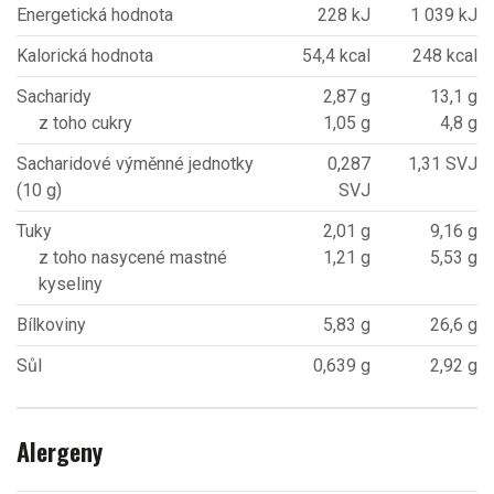
Energetická hodnota
228 kJ
1 039 kJ
Kalorická hodnota
54,4 kcal
248 kcal
Sacharidy
2,87 g
13,1 g
z toho cukry
1,05 g
4,8 g
Sacharidové výměnné jednotky
0,287
1,31 SVJ
(10 g)
SVJ
Tuky
2,01 g
9,16 g
z toho nasycené mastné
1,21 g
5,53 g
kyseliny
Bílkoviny
5,83 g
26,6 g
Sůl
0,639 g
2,92 g
Alergeny