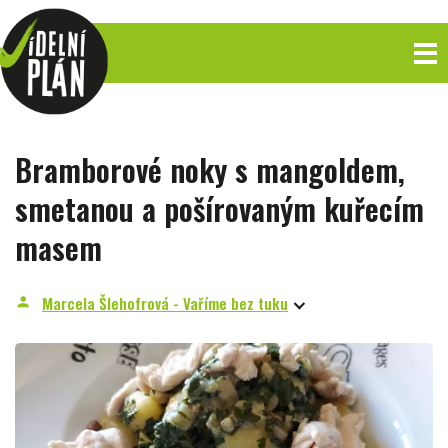
Bramborové noky s mangoldem,
smetanou a pošírovaným kuřecím
masem
Marcela Šlehofrová - Vaříme bez tuku
person