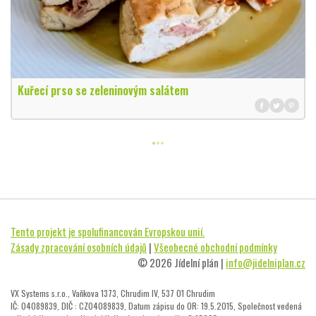
Kuřecí prso se zeleninovým salátem
Tento projekt je spolufinancován Evropskou unií.
Zásady zpracování osobních údajů
|
Všeobecné obchodní podmínky
© 2026 Jídelní plán |
info@jidelniplan.cz
VX Systems s.r.o., Vaňkova 1373, Chrudim IV, 537 01 Chrudim
IČ: 04089839, DIČ : CZ04089839, Datum zápisu do OR: 19.5.2015, Společnost vedená