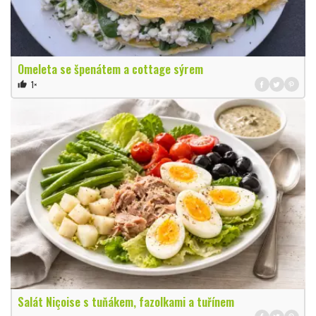
Omeleta se špenátem a cottage sýrem
1×
thumb_up
Salát Niçoise s tuňákem, fazolkami a tuřínem