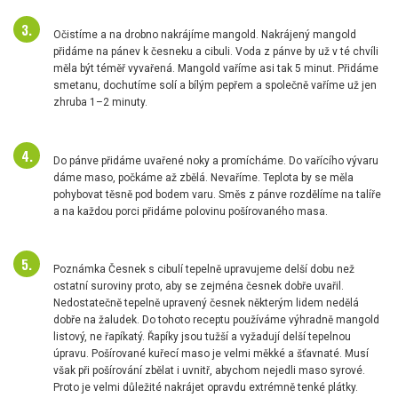
Očistíme a na drobno nakrájíme mangold. Nakrájený mangold
přidáme na pánev k česneku a cibuli. Voda z pánve by už v té chvíli
měla být téměř vyvařená. Mangold vaříme asi tak 5 minut. Přidáme
smetanu, dochutíme solí a bílým pepřem a společně vaříme už jen
zhruba 1–2 minuty.
Do pánve přidáme uvařené noky a promícháme. Do vařícího vývaru
dáme maso, počkáme až zbělá. Nevaříme. Teplota by se měla
pohybovat těsně pod bodem varu. Směs z pánve rozdělíme na talíře
a na každou porci přidáme polovinu pošírovaného masa.
Poznámka Česnek s cibulí tepelně upravujeme delší dobu než
ostatní suroviny proto, aby se zejména česnek dobře uvařil.
Nedostatečně tepelně upravený česnek některým lidem nedělá
dobře na žaludek. Do tohoto receptu používáme výhradně mangold
listový, ne řapíkatý. Řapíky jsou tužší a vyžadují delší tepelnou
úpravu. Pošírované kuřecí maso je velmi měkké a šťavnaté. Musí
však při pošírování zbělat i uvnitř, abychom nejedli maso syrové.
Proto je velmi důležité nakrájet opravdu extrémně tenké plátky.