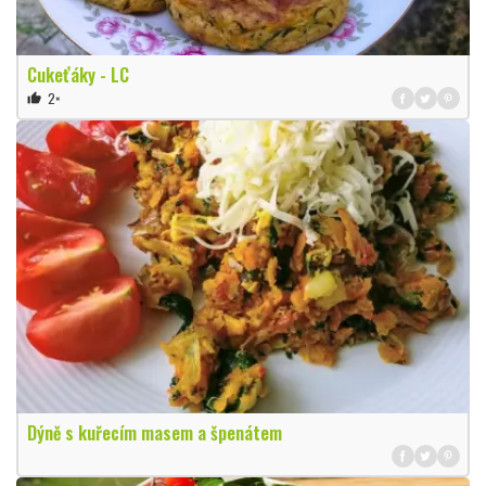
Cukeťáky - LC
2×
thumb_up
Dýně s kuřecím masem a špenátem