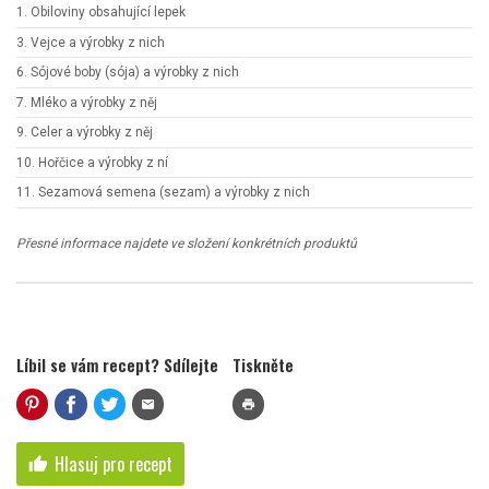
1. Obiloviny obsahující lepek
3. Vejce a výrobky z nich
6. Sójové boby (sója) a výrobky z nich
7. Mléko a výrobky z něj
9. Celer a výrobky z něj
10. Hořčice a výrobky z ní
11. Sezamová semena (sezam) a výrobky z nich
Přesné informace najdete ve složení konkrétních produktů
Líbil se vám recept? Sdílejte
Tiskněte
mail
print
Hlasuj pro recept
thumb_up