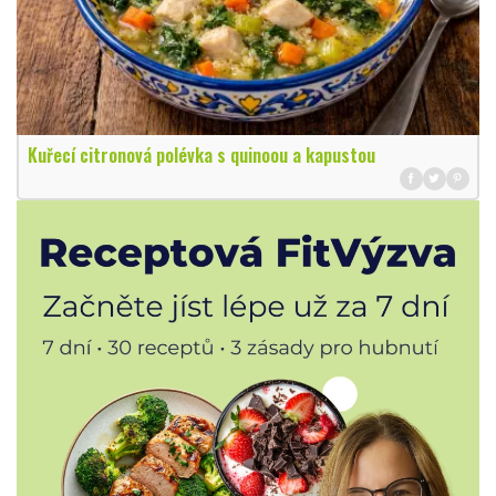
Kuřecí citronová polévka s quinoou a kapustou