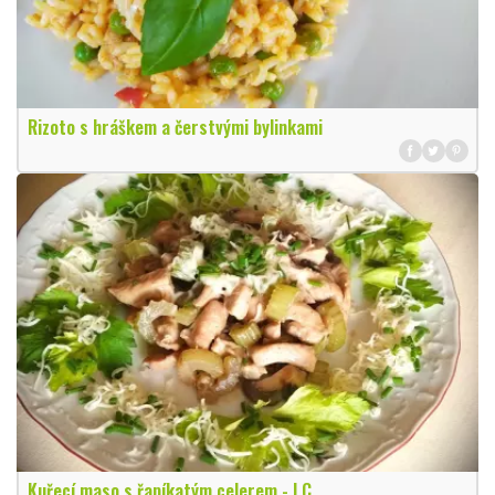
Rizoto s hráškem a čerstvými bylinkami
Kuřecí maso s řapíkatým celerem - LC