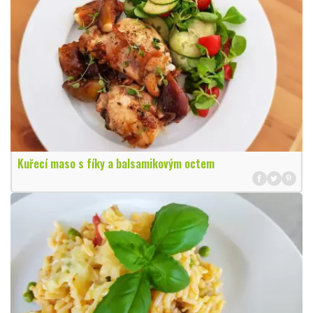
Kuřecí maso s fíky a balsamikovým octem