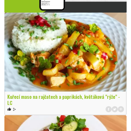
Kuřecí maso na rajčatech a paprikách, květáková "rýže" -
LC
3×
thumb_up