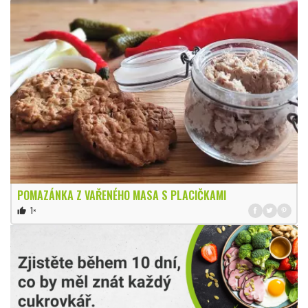
POMAZÁNKA Z VAŘENÉHO MASA S PLACIČKAMI
1×
thumb_up