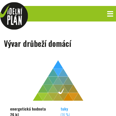
Vývar drůbeží domácí
energetická hodnota
tuky
26 kJ
(16 %)