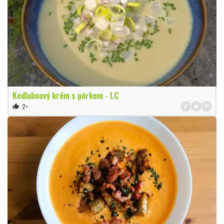
Kedlubnový krém s pórkem - LC
2×
thumb_up