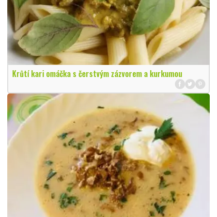
Krůtí kari omáčka s čerstvým zázvorem a kurkumou