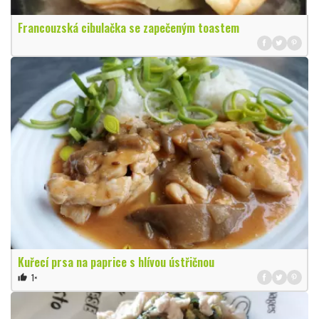
Francouzská cibulačka se zapečeným toastem
Kuřecí prsa na paprice s hlívou ústřičnou
1×
thumb_up