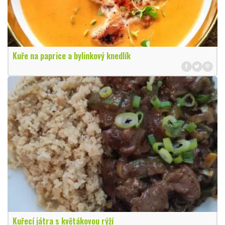
Kuře na paprice a bylinkový knedlík
Kuřecí játra s květákovou rýží