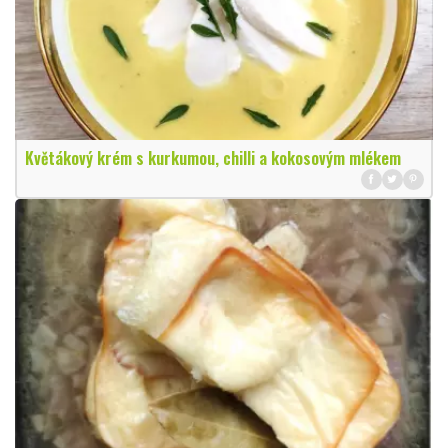
Květákový krém s kurkumou, chilli a kokosovým mlékem