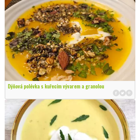
Dýňová polévka s kuřecím vývarem a granolou