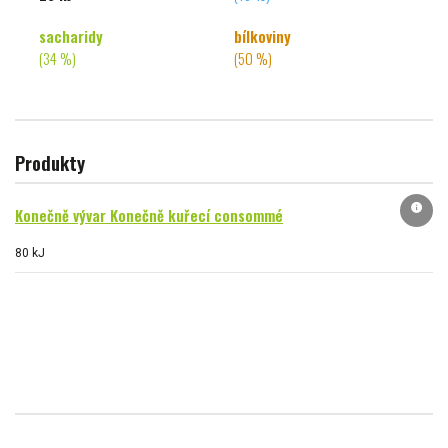
sacharidy
bílkoviny
(34 %)
(50 %)
Produkty
info
Konečně vývar Konečně kuřecí consommé
80 kJ