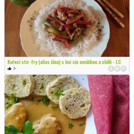
Kuřecí stir-fry (alias čína) s hoi sin omáčkou a chilli - LC
7×
thumb_up