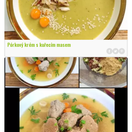
Pórkový krém s kuřecím masem