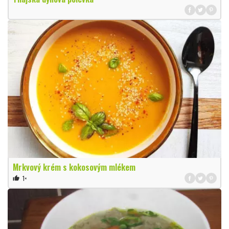
Mrkvový krém s kokosovým mlékem
1×
thumb_up