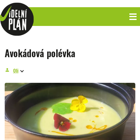
Avokádová polévka
Oli
person