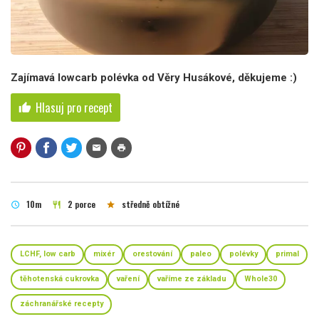
Zajímavá lowcarb polévka od Věry Husákové, děkujeme :)
Hlasuj pro recept
thumb_up
mail
print
10m
2 porce
středně obtížné
schedule
restaurant
star
LCHF, low carb
mixér
orestování
paleo
polévky
primal
těhotenská cukrovka
vaření
vaříme ze základu
Whole30
záchranářské recepty