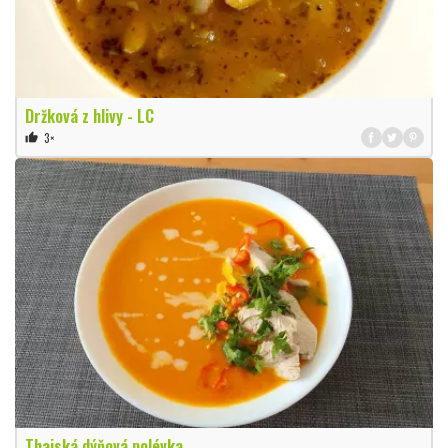
Držková z hlivy - LC
3×
thumb_up
Thajská dýňová polévka