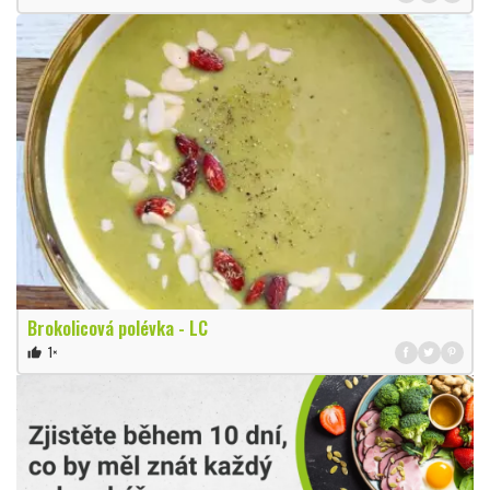
Brokolicová polévka - LC
1×
thumb_up