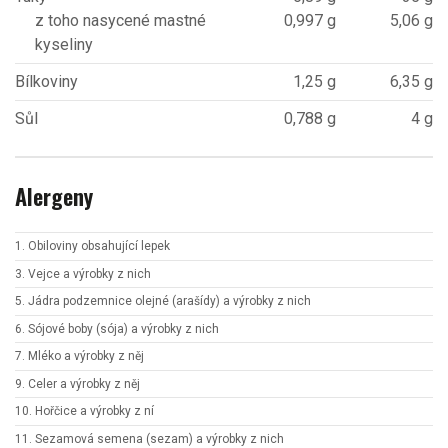
z toho nasycené mastné
0,997 g
5,06 g
kyseliny
Bílkoviny
1,25 g
6,35 g
Sůl
0,788 g
4 g
Alergeny
1. Obiloviny obsahující lepek
3. Vejce a výrobky z nich
5. Jádra podzemnice olejné (arašídy) a výrobky z nich
6. Sójové boby (sója) a výrobky z nich
7. Mléko a výrobky z něj
9. Celer a výrobky z něj
10. Hořčice a výrobky z ní
11. Sezamová semena (sezam) a výrobky z nich