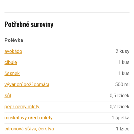
Potřebné suroviny
Polévka
avokádo
2 kusy
cibule
1 kus
česnek
1 kus
vývar drůbeží domácí
500 ml
sůl
0,5 lžiček
pepř černý mletý
0,2 lžiček
muškátový ořech mletý
1 špetka
citronová šťáva, čerstvá
1 lžíce