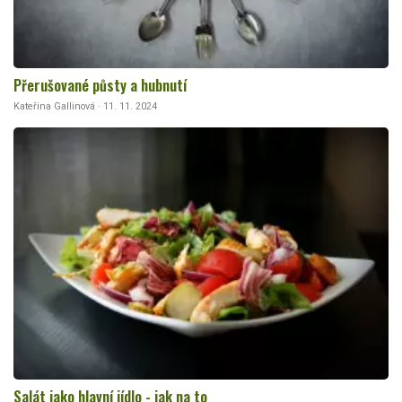
Přerušované půsty a hubnutí
Kateřina Gallinová · 11. 11. 2024
Salát jako hlavní jídlo - jak na to