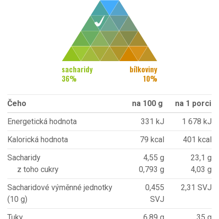
sacharidy
bílkoviny
36
%
10
%
Čeho
na 100 g
na 1 porci
Energetická hodnota
331 kJ
1 678 kJ
Kalorická hodnota
79 kcal
401 kcal
Sacharidy
4,55 g
23,1 g
z toho cukry
0,793 g
4,03 g
Sacharidové výměnné jednotky
0,455
2,31 SVJ
(10 g)
SVJ
Tuky
6,89 g
35 g