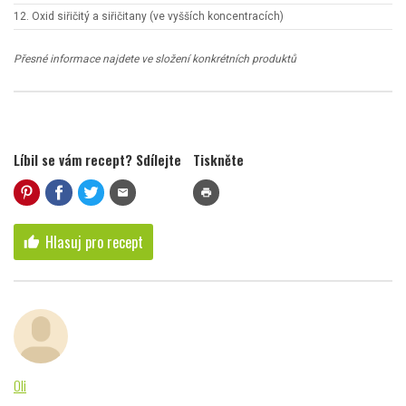
12. Oxid siřičitý a siřičitany (ve vyšších koncentracích)
Přesné informace najdete ve složení konkrétních produktů
Líbil se vám recept? Sdílejte
Tiskněte
mail
print
Hlasuj pro recept
thumb_up
Oli