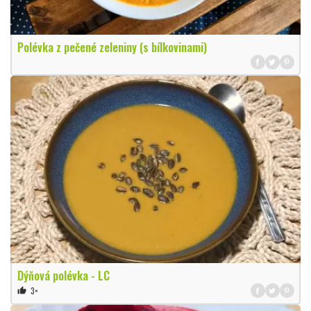
Polévka z pečené zeleniny (s bílkovinami)
Dýňová polévka - LC
3×
thumb_up