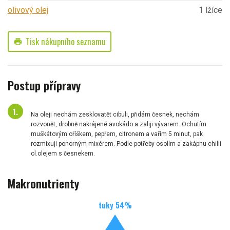
olivový olej
1 lžíce
Tisk nákupního seznamu
print
Postup přípravy
Na oleji nechám zesklovatět cibuli, přidám česnek, nechám
rozvonět, drobně nakrájené avokádo a zaliji vývarem. Ochutím
muškátovým oříškem, pepřem, citronem a vařím 5 minut, pak
rozmixuji ponorným mixérem. Podle potřeby osolím a zakápnu chilli
ol.olejem s česnekem.
Makronutrienty
tuky
54
%