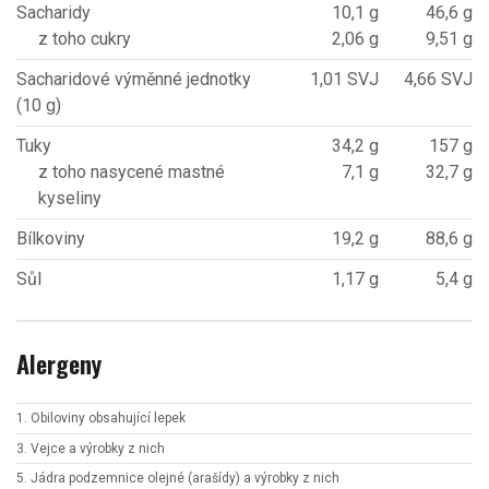
Sacharidy
10,1 g
46,6 g
z toho cukry
2,06 g
9,51 g
Sacharidové výměnné jednotky
1,01 SVJ
4,66 SVJ
(10 g)
Tuky
34,2 g
157 g
z toho nasycené mastné
7,1 g
32,7 g
kyseliny
Bílkoviny
19,2 g
88,6 g
Sůl
1,17 g
5,4 g
Alergeny
1. Obiloviny obsahující lepek
3. Vejce a výrobky z nich
5. Jádra podzemnice olejné (arašídy) a výrobky z nich