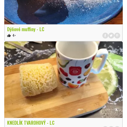
Dýňové muffiny - LC
4×
thumb_up
KNEDLÍK TVAROHOVÝ - LC