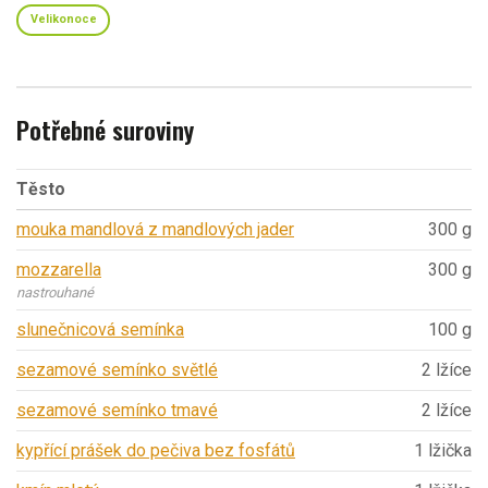
Velikonoce
Potřebné suroviny
Těsto
mouka mandlová z mandlových jader
300 g
mozzarella
300 g
nastrouhané
slunečnicová semínka
100 g
sezamové semínko světlé
2 lžíce
sezamové semínko tmavé
2 lžíce
kypřící prášek do pečiva bez fosfátů
1 lžička