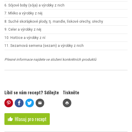
6. Sójové boby (sója) a výrobky z nich
7. Mléko a výrobky z něj
8. Suché skořápkové plody, tj. mandle, lískové ořechy, ořechy
9. Celer a výrobky z něj
10. Hořčice a výrobky z ní
11. Sezamová semena (sezam) a výrobky z nich
Přesné informace najdete ve složení konkrétních produktů
Líbil se vám recept? Sdílejte
Tiskněte
mail
print
Hlasuj pro recept
thumb_up