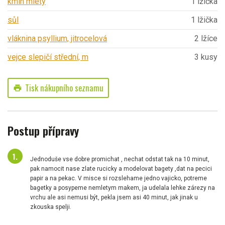
kmín mletý
1 lžička
sůl
1 lžička
vláknina psyllium, jitrocelová
2 lžíce
vejce slepičí střední, m
3 kusy
Tisk nákupního seznamu
print
Postup přípravy
Jednoduše vse dobre promichat , nechat odstat tak na 10 minut,
pak namocit nase zlate rucicky a modelovat bagety ,dat na pecici
papir a na pekac. V misce si rozslehame jedno vajicko, potreme
bagetky a posypeme nemletym makem, ja udelala lehke zárezy na
vrchu ale asi nemusi být, pekla jsem asi 40 minut, jak jinak u
zkouska spelji.