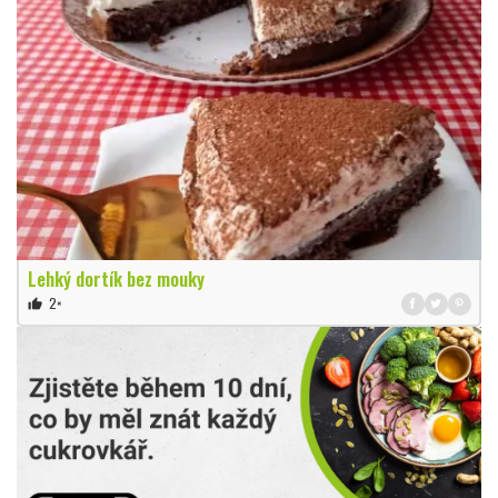
Lehký dortík bez mouky
2×
thumb_up