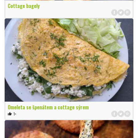
Cottage bagely
Omeleta se špenátem a cottage sýrem
1×
thumb_up