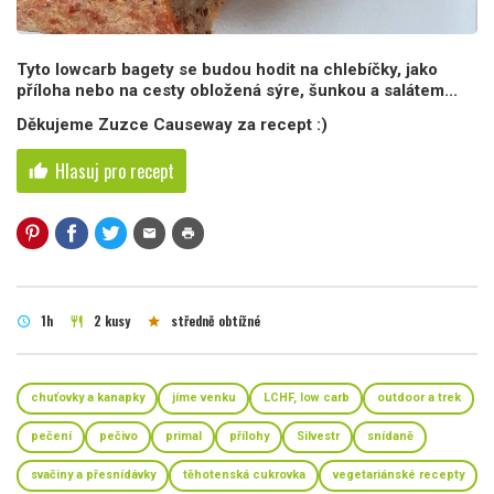
Tyto lowcarb bagety se budou hodit na chlebíčky, jako
příloha nebo na cesty obložená sýre, šunkou a salátem...
Děkujeme Zuzce Causeway za recept :)
Hlasuj pro recept
thumb_up
mail
print
1h
2 kusy
středně obtížné
schedule
restaurant
star
chuťovky a kanapky
jíme venku
LCHF, low carb
outdoor a trek
pečení
pečivo
primal
přílohy
Silvestr
snídaně
svačiny a přesnídávky
těhotenská cukrovka
vegetariánské recepty