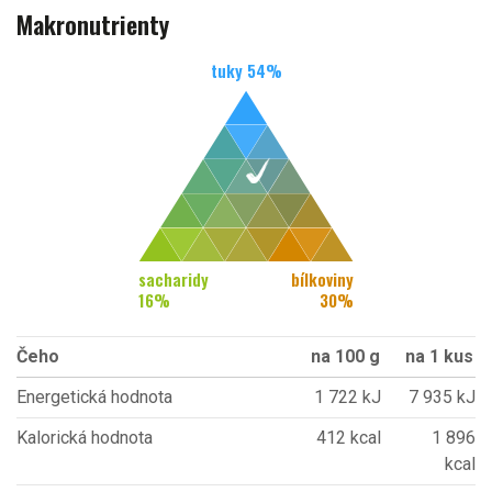
Makronutrienty
tuky
54
%
sacharidy
bílkoviny
16
%
30
%
Čeho
na 100 g
na 1 kus
Energetická hodnota
1 722 kJ
7 935 kJ
Kalorická hodnota
412 kcal
1 896
kcal