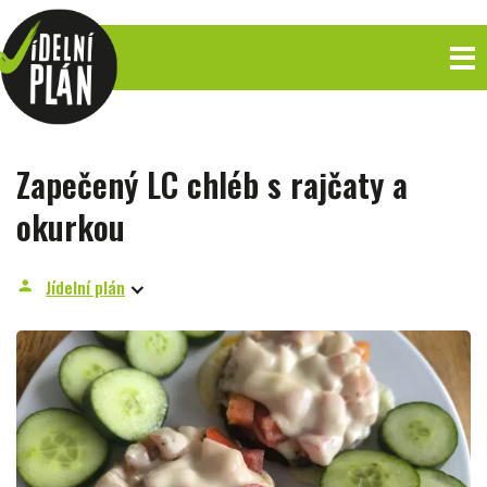
Zapečený LC chléb s rajčaty a
okurkou
Jídelní plán
person