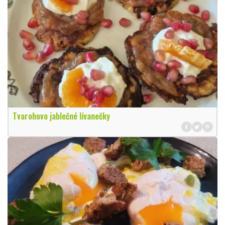
Tvarohovo jablečné lívanečky