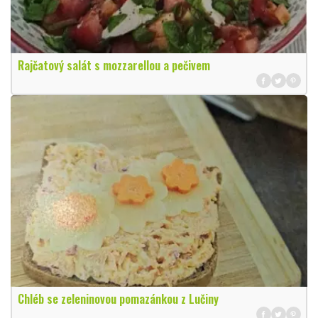
Rajčatový salát s mozzarellou a pečivem
Chléb se zeleninovou pomazánkou z Lučiny