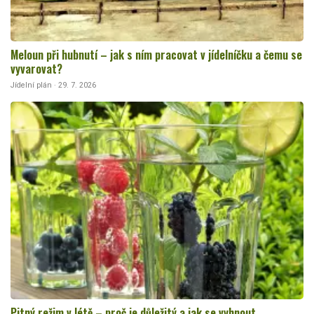
Meloun při hubnutí – jak s ním pracovat v jídelníčku a čemu se
vyvarovat?
Jídelní plán · 29. 7. 2026
Pitný režim v létě – proč je důležitý a jak se vyhnout