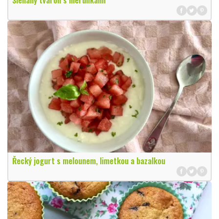
Šlehaný tvaroh s meruňkami
Řecký jogurt s melounem, limetkou a bazalkou