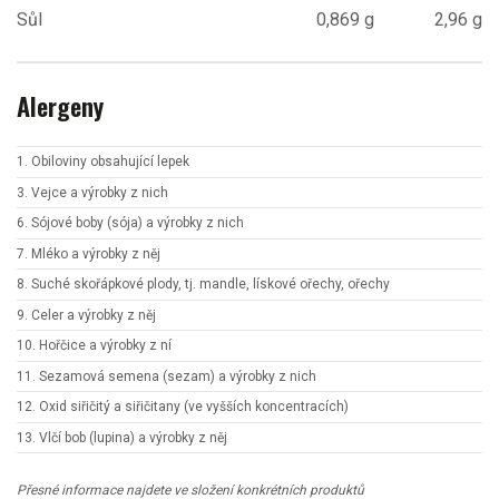
Sůl
0,869 g
2,96 g
Alergeny
1. Obiloviny obsahující lepek
3. Vejce a výrobky z nich
6. Sójové boby (sója) a výrobky z nich
7. Mléko a výrobky z něj
8. Suché skořápkové plody, tj. mandle, lískové ořechy, ořechy
9. Celer a výrobky z něj
10. Hořčice a výrobky z ní
11. Sezamová semena (sezam) a výrobky z nich
12. Oxid siřičitý a siřičitany (ve vyšších koncentracích)
13. Vlčí bob (lupina) a výrobky z něj
Přesné informace najdete ve složení konkrétních produktů