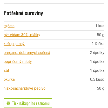
Potřebné suroviny
rajčata
1 kus
sýr eidam 30%, plátky
50 g
kečup jemný
1 lžička
oregano, dobromysl sušená
2 špetky
pepř černý mletý
1 špetka
sůl
1 špetka
okurka
0,5 kusů
nízkosacharidové pečivo
50 g
Tisk nákupního seznamu
print