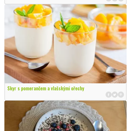
Skyr s pomerančem a vlašskými ořechy