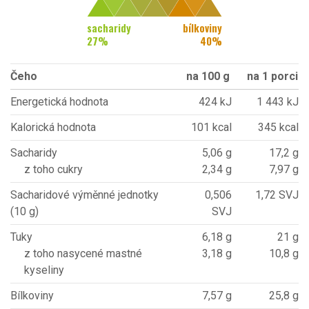
sacharidy
bílkoviny
27
%
40
%
Čeho
na 100 g
na 1 porci
Energetická hodnota
424 kJ
1 443 kJ
Kalorická hodnota
101 kcal
345 kcal
Sacharidy
5,06 g
17,2 g
z toho cukry
2,34 g
7,97 g
Sacharidové výměnné jednotky
0,506
1,72 SVJ
(10 g)
SVJ
Tuky
6,18 g
21 g
z toho nasycené mastné
3,18 g
10,8 g
kyseliny
Bílkoviny
7,57 g
25,8 g