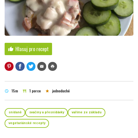
Hlasuj pro recept
thumb_up
mail
print
15m
1 porce
jednoduché
schedule
restaurant
star
snídaně
svačiny a přesnídávky
vaříme ze základu
vegetariánské recepty