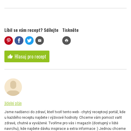
Líbil se vám recept? Sdílejte
Tiskněte
mail
print
Hlasuj pro recept
thumb_up
Jídelní plán
Jsme nadšenci do zdraví, kteří tvoří tento web - chytrý receptový portál, kde
u každého receptu najdete i výživové hodnoty. Chceme vám pomoct vařit
zdravě, chutně a vyváženě. Tvoříme pro vás i magazín (dostupný v liště
navrchu), kde najdete dávku inspirace a extra informace :) Jednou chceme