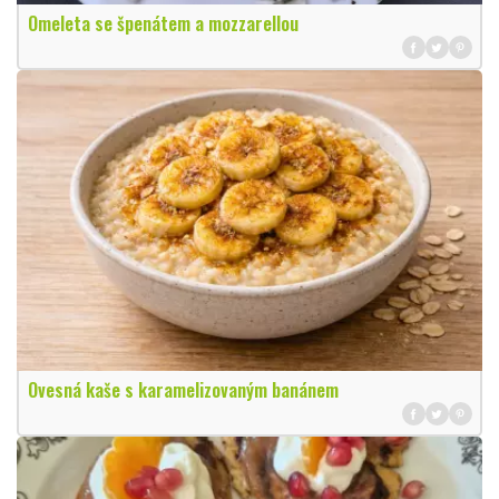
Omeleta se špenátem a mozzarellou
Ovesná kaše s karamelizovaným banánem