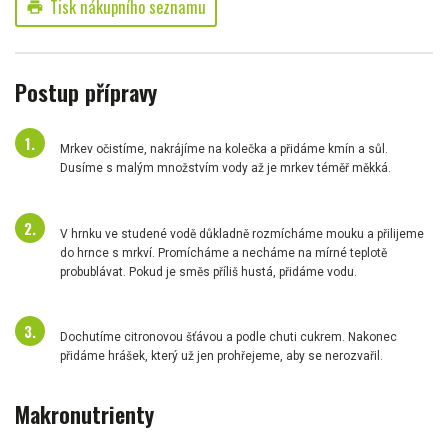
Tisk nákupního seznamu
print
Postup přípravy
Mrkev očistíme, nakrájíme na kolečka a přidáme kmín a sůl.
Dusíme s malým množstvím vody až je mrkev téměř měkká.
V hrnku ve studené vodě důkladně rozmícháme mouku a přilijeme
do hrnce s mrkví. Promícháme a necháme na mírné teplotě
probublávat. Pokud je směs příliš hustá, přidáme vodu.
Dochutíme citronovou šťávou a podle chuti cukrem. Nakonec
přidáme hrášek, který už jen prohřejeme, aby se nerozvařil.
Makronutrienty