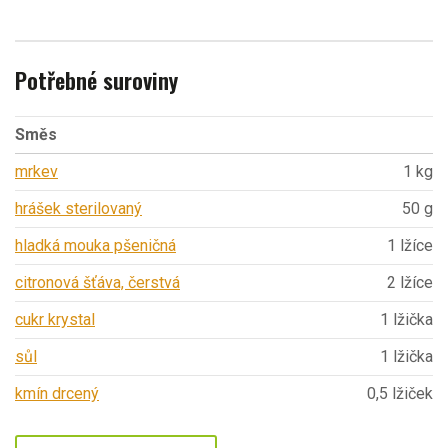
Potřebné suroviny
Směs
mrkev
1 kg
hrášek sterilovaný
50 g
hladká mouka pšeničná
1 lžíce
citronová šťáva, čerstvá
2 lžíce
cukr krystal
1 lžička
sůl
1 lžička
kmín drcený
0,5 lžiček