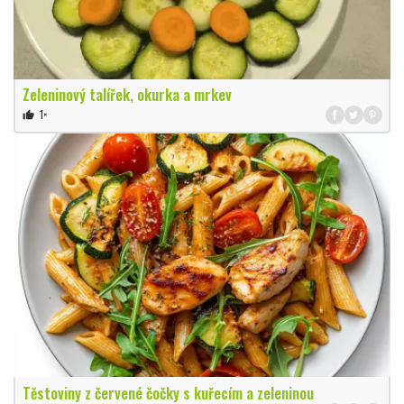
Zeleninový talířek, okurka a mrkev
1×
thumb_up
Těstoviny z červené čočky s kuřecím a zeleninou