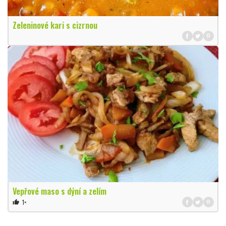
Zeleninové kari s cizrnou
Vepřové maso s dýní a zelím
1×
thumb_up