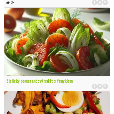
2×
thumb_up
Sicilský pomerančový salát s fenyklem