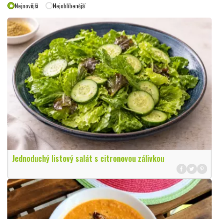
Nejnovější
Nejoblíbenější
Jednoduchý listový salát s citronovou zálivkou