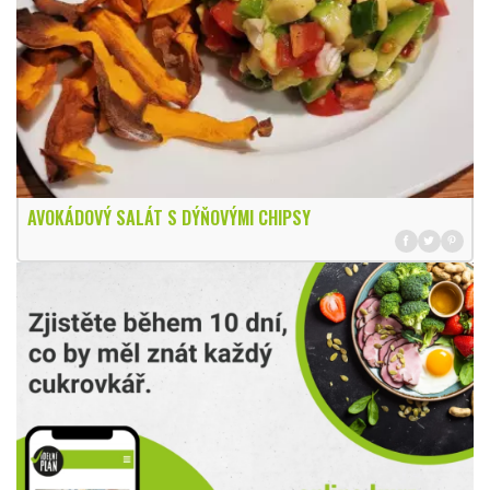
AVOKÁDOVÝ SALÁT S DÝŇOVÝMI CHIPSY