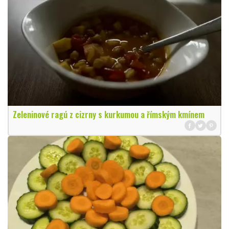
Zeleninové ragú z cizrny s kurkumou a římským kmínem