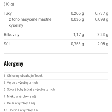
(10 g)
Tuky
0,266 g
0,737 g
z toho nasycené mastné
0,036 g
0,098 g
kyseliny
Bílkoviny
1,17 g
3,23 g
Sůl
0,753 g
2,08 g
Alergeny
1. Obiloviny obsahující lepek
3. Vejce a výrobky z nich
6. Sójové boby (sója) a výrobky z nich
7. Mléko a výrobky z něj
9. Celer a výrobky z něj
10. Hořčice a výrobky z ní