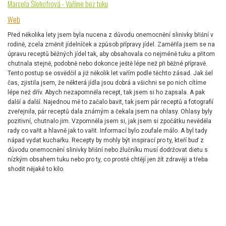
Marcela Šlehofrová - Vaříme bez tuku
Web
Před několika lety jsem byla nucena z důvodu onemocnění slinivky břišní v
rodině, zcela změnit jídelníček a způsob přípravy jídel. Zaměřila jsem se na
úpravu receptů běžných jídel tak, aby obsahovala co nejméně tuku a přitom
chutnala stejně, podobně nebo dokonce ještě lépe než při běžné přípravě.
Tento postup se osvědčil a již několik let vařím podle těchto zásad. Jak šel
čas, zjistila jsem, že některá jídla jsou dobrá a všichni se po nich cítíme
lépe než dřív. Abych nezapomněla recept, tak jsem si ho zapsala. A pak
další a další. Najednou mě to začalo bavit, tak jsem pár receptů a fotografií
zveřejnila, pár receptů dala známým a čekala jsem na ohlasy. Ohlasy byly
pozitivní, chutnalo jim. Vzpomněla jsem si, jak jsem si zpočátku nevěděla
rady co vařit a hlavně jak to vařit. Informací bylo zoufale málo. A byl tady
nápad vydat kuchařku. Recepty by mohly být inspirací pro ty, kteří buď z
důvodu onemocnění slinivky břišní nebo žlučníku musí dodržovat dietu s
nízkým obsahem tuku nebo pro ty, co prostě chtějí jen žít zdravěji a třeba
shodit nějaké to kilo.