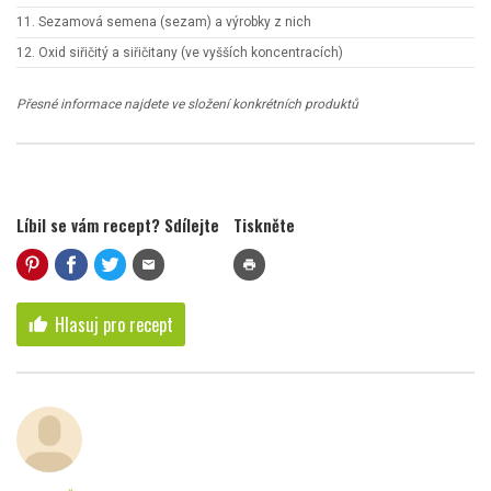
11. Sezamová semena (sezam) a výrobky z nich
12. Oxid siřičitý a siřičitany (ve vyšších koncentracích)
Přesné informace najdete ve složení konkrétních produktů
Líbil se vám recept? Sdílejte
Tiskněte
mail
print
Hlasuj pro recept
thumb_up