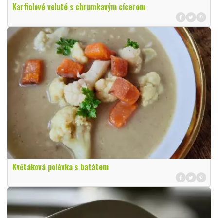
Karfiolové veluté s chrumkavým cícerom
Květáková polévka s batátem