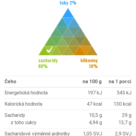
tuky
2
%
sacharidy
bílkoviny
88
%
10
%
Čeho
na 100 g
na 1 porci
Energetická hodnota
197 kJ
545 kJ
Kalorická hodnota
47 kcal
130 kcal
Sacharidy
10,5 g
29 g
z toho cukry
4,94 g
13,7 g
Sacharidové výměnné jednotky
1,05 SVJ
2,9 SVJ