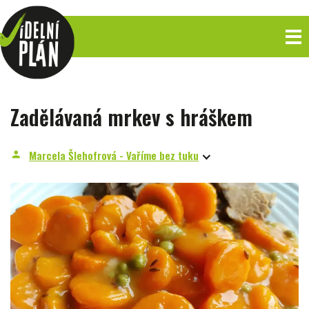
Zadělávaná mrkev s hráškem
Marcela Šlehofrová - Vaříme bez tuku
person