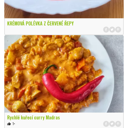
KRÉMOVÁ POLÉVKA Z ČERVENÉ ŘEPY
Rychlé kuřecí curry Madras
1×
thumb_up