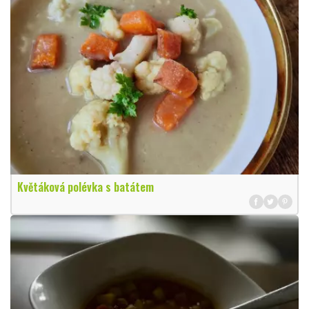
Květáková polévka s batátem