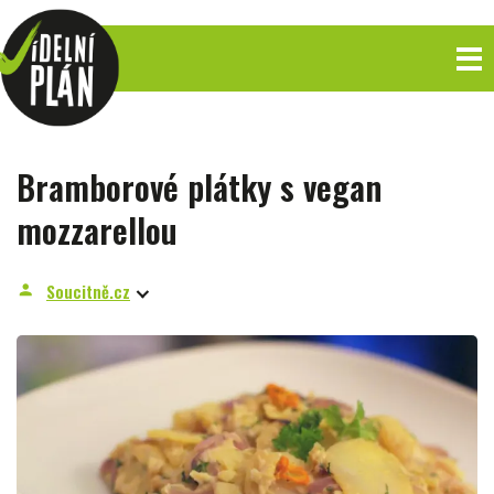
Bramborové plátky s vegan
mozzarellou
Soucitně.cz
person