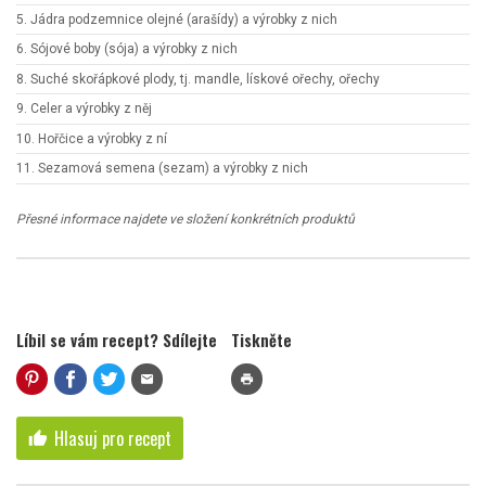
5. Jádra podzemnice olejné (arašídy) a výrobky z nich
6. Sójové boby (sója) a výrobky z nich
8. Suché skořápkové plody, tj. mandle, lískové ořechy, ořechy
9. Celer a výrobky z něj
10. Hořčice a výrobky z ní
11. Sezamová semena (sezam) a výrobky z nich
Přesné informace najdete ve složení konkrétních produktů
Líbil se vám recept? Sdílejte
Tiskněte
mail
print
Hlasuj pro recept
thumb_up