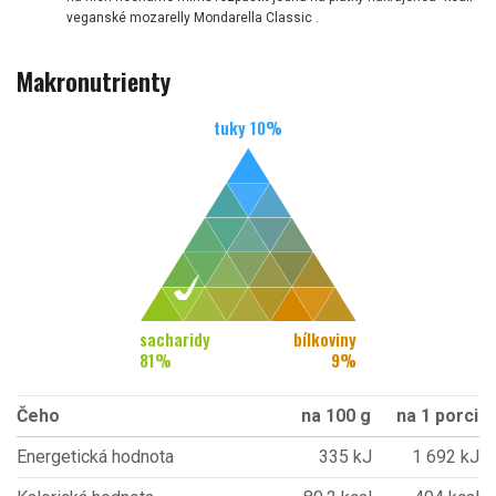
veganské mozarelly Mondarella Classic .
Makronutrienty
tuky
10
%
sacharidy
bílkoviny
81
%
9
%
Čeho
na 100 g
na 1 porci
Energetická hodnota
335 kJ
1 692 kJ