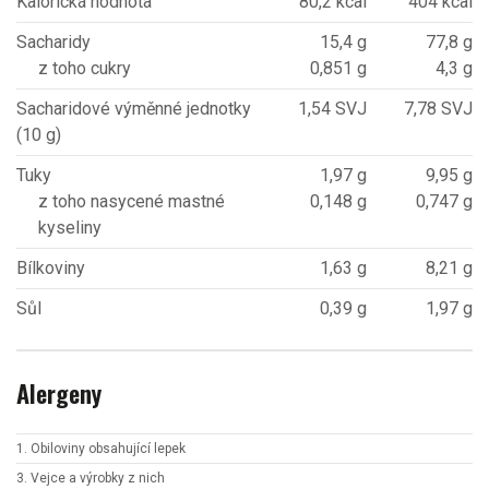
Kalorická hodnota
80,2 kcal
404 kcal
Sacharidy
15,4 g
77,8 g
z toho cukry
0,851 g
4,3 g
Sacharidové výměnné jednotky
1,54 SVJ
7,78 SVJ
(10 g)
Tuky
1,97 g
9,95 g
z toho nasycené mastné
0,148 g
0,747 g
kyseliny
Bílkoviny
1,63 g
8,21 g
Sůl
0,39 g
1,97 g
Alergeny
1. Obiloviny obsahující lepek
3. Vejce a výrobky z nich