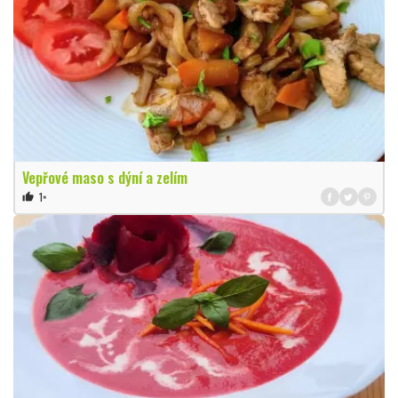
Vepřové maso s dýní a zelím
1×
thumb_up