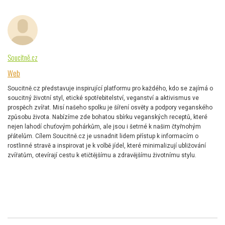
Soucitně.cz
Web
Soucitně.cz představuje inspirující platformu pro každého, kdo se zajímá o
soucitný životní styl, etické spotřebitelství, veganství a aktivismus ve
prospěch zvířat. Misí našeho spolku je šíření osvěty a podpory veganského
způsobu života. Nabízíme zde bohatou sbírku veganských receptů, které
nejen lahodí chuťovým pohárkům, ale jsou i šetrné k našim čtyřnohým
přátelům. Cílem Soucitně.cz je usnadnit lidem přístup k informacím o
rostlinné stravě a inspirovat je k volbě jídel, které minimalizují ubližování
zvířatům, otevírají cestu k etičtějšímu a zdravějšímu životnímu stylu.