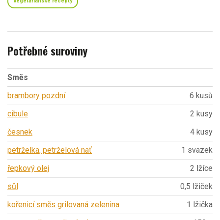
vegetariánské recepty
Potřebné suroviny
Směs
brambory pozdní
6 kusů
cibule
2 kusy
česnek
4 kusy
petrželka, petrželová nať
1 svazek
řepkový olej
2 lžíce
sůl
0,5 lžiček
kořenicí směs grilovaná zelenina
1 lžička