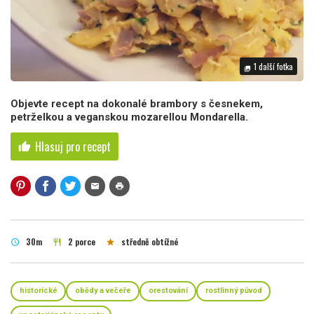
1 další fotka
photo_library
Objevte recept na dokonalé brambory s česnekem,
petrželkou a veganskou mozarellou Mondarella.
Hlasuj pro recept
thumb_up
mail
print
30m
2 porce
středně obtížné
schedule
restaurant
star
historické
obědy a večeře
orestování
rostlinný původ