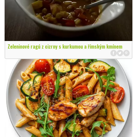
Zeleninové ragú z cizrny s kurkumou a římským kmínem