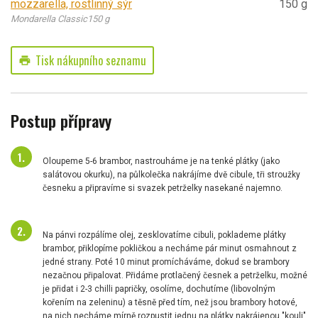
mozzarella, rostlinný sýr
150 g
Mondarella Classic150 g
Tisk nákupního seznamu
print
Postup přípravy
Oloupeme 5-6 brambor, nastrouháme je na tenké plátky (jako
salátovou okurku), na půlkolečka nakrájíme dvě cibule, tři stroužky
česneku a připravíme si svazek petrželky nasekané najemno.
Na pánvi rozpálíme olej, zesklovatíme cibuli, poklademe plátky
brambor, přiklopíme pokličkou a necháme pár minut osmahnout z
jedné strany. Poté 10 minut promícháváme, dokud se brambory
nezačnou připalovat. Přidáme protlačený česnek a petrželku, možné
je přidat i 2-3 chilli papričky, osolíme, dochutíme (libovolným
kořením na zeleninu) a těsně před tím, než jsou brambory hotové,
na nich necháme mírně rozpustit jednu na plátky nakrájenou "kouli"