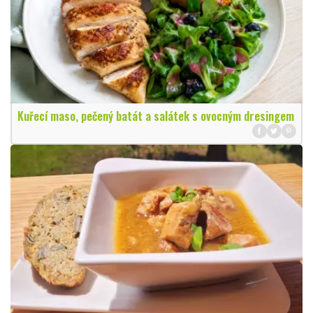
Kuřecí maso, pečený batát a salátek s ovocným dresingem