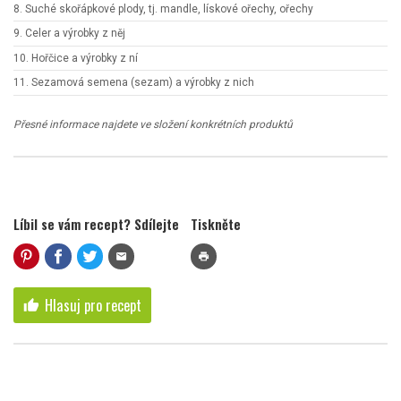
8. Suché skořápkové plody, tj. mandle, lískové ořechy, ořechy
9. Celer a výrobky z něj
10. Hořčice a výrobky z ní
11. Sezamová semena (sezam) a výrobky z nich
Přesné informace najdete ve složení konkrétních produktů
Líbil se vám recept? Sdílejte
Tiskněte
mail
print
Hlasuj pro recept
thumb_up