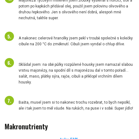
Majonéza: tyčovým mixérem jsem žloutky vyšlehal s hořčicí, solí a
potom po kapkách přidával olej, použil jsem polovinu olivového a
druhou řepkového. Jen s olivového není dobrá, alespoň mně
nechutná, takhle super.
A nakonec celerové hranolky jsem pekl v troubě společně s kolečky
cibule na 200 °C do změknutí. Cibuli jsem vyndal o chlup dříve.
Skládal jsem: na obě půlky rozpůlené housky jsem namazal slabou
vrstvu majonézy, na spodní díl s majonézou dal v tomto pořadí...
salát, maso, plátky sýra, rajče, cibuli a přiklopil vrchním dílem
housky.
Bašta, musel jsem si to nakonec trochu rozebrat, to bych nepolkl,
ale i tak jsem to měl všude. Na rukách, na puse i v sobě. Super jídlo!
Makronutrienty