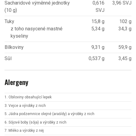
Sacharidové výměnné jednotky
0,616
3,96 SVJ
(10 g)
SVJ
Tuky
15,8 g
102 g
z toho nasycené mastné
5,34 g
34,3 g
kyseliny
Bílkoviny
9,31 g
59,9 g
Sůl
0,537 g
3,45 g
Alergeny
1. Obiloviny obsahující lepek
3. Vejce a výrobky z nich
5. Jádra podzemnice olejné (arašídy) a výrobky z nich
6. Sójové boby (sója) a výrobky z nich
7. Mléko a výrobky z něj