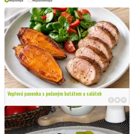
Vepřová panenka s pečeným batátem a salátek