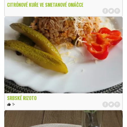
CITRÓNOVÉ KUŘE VE SMETANOVÉ OMÁČCE
SRBSKÉ RIZOTO
1×
thumb_up