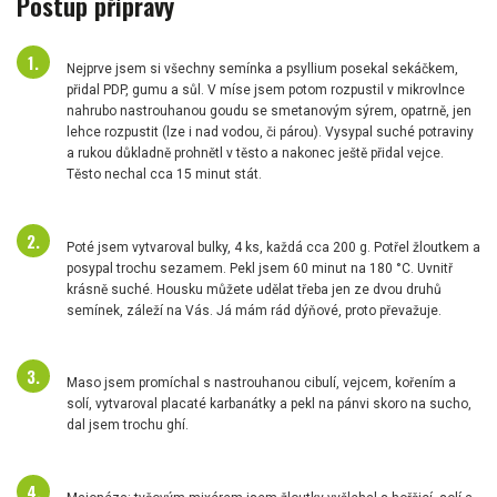
Postup přípravy
Nejprve jsem si všechny semínka a psyllium posekal sekáčkem,
přidal PDP, gumu a sůl. V míse jsem potom rozpustil v mikrovlnce
nahrubo nastrouhanou goudu se smetanovým sýrem, opatrně, jen
lehce rozpustit (lze i nad vodou, či párou). Vysypal suché potraviny
a rukou důkladně prohnětl v těsto a nakonec ještě přidal vejce.
Těsto nechal cca 15 minut stát.
Poté jsem vytvaroval bulky, 4 ks, každá cca 200 g. Potřel žloutkem a
posypal trochu sezamem. Pekl jsem 60 minut na 180 °C. Uvnitř
krásně suché. Housku můžete udělat třeba jen ze dvou druhů
semínek, záleží na Vás. Já mám rád dýňové, proto převažuje.
Maso jsem promíchal s nastrouhanou cibulí, vejcem, kořením a
solí, vytvaroval placaté karbanátky a pekl na pánvi skoro na sucho,
dal jsem trochu ghí.