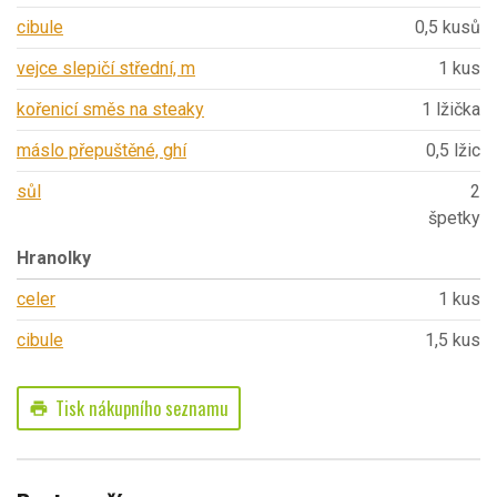
cibule
0,5 kusů
vejce slepičí střední, m
1 kus
kořenicí směs na steaky
1 lžička
máslo přepuštěné, ghí
0,5 lžic
sůl
2
špetky
Hranolky
celer
1 kus
cibule
1,5 kus
Tisk nákupního seznamu
print