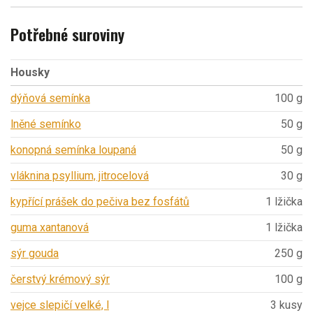
Potřebné suroviny
Housky
dýňová semínka
100 g
lněné semínko
50 g
konopná semínka loupaná
50 g
vláknina psyllium, jitrocelová
30 g
kypřící prášek do pečiva bez fosfátů
1 lžička
guma xantanová
1 lžička
sýr gouda
250 g
čerstvý krémový sýr
100 g
vejce slepičí velké, l
3 kusy