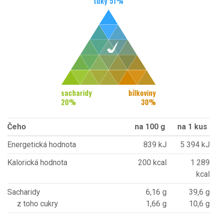
tuky
51
%
sacharidy
bílkoviny
20
%
30
%
Čeho
na 100 g
na 1 kus
Energetická hodnota
839 kJ
5 394 kJ
Kalorická hodnota
200 kcal
1 289
kcal
Sacharidy
6,16 g
39,6 g
z toho cukry
1,66 g
10,6 g