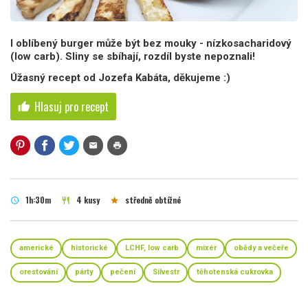
I oblíbený burger může být bez mouky - nízkosacharidový
(low carb). Sliny se sbíhají, rozdíl byste nepoznali!
Úžasný recept od Jozefa Kabáta, děkujeme :)
Hlasuj pro recept
thumb_up
mail
print
1h:30m
4 kusy
středně obtížné
schedule
restaurant
star
americké
historické
LCHF, low carb
mixér
obědy a večeře
orestování
párty
pečení
Silvestr
těhotenská cukrovka