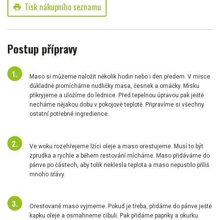
Tisk nákupního seznamu
print
Postup přípravy
Maso si můžeme naložit několik hodin nebo i den předem. V misce
důkladně promícháme nudličky masa, česnek a omáčky. Misku
přikryjeme a uložíme do lednice. Před tepelnou úpravou pak ještě
necháme nějakou dobu v pokojové teplotě. Připravíme si všechny
ostatní potřebné ingredience.
Ve woku rozehřejeme lžíci oleje a maso orestujeme. Musí to být
zprudka a rychle a během restování mícháme. Maso přidáváme do
pánve po částech, aby tolik neklesla teplota a maso nepustilo příliš
mnoho šťávy.
Orestované maso vyjmeme. Pokud je třeba, přidáme do pánve ještě
kapku oleje a osmahneme cibuli. Pak přidáme papriky a okurku.