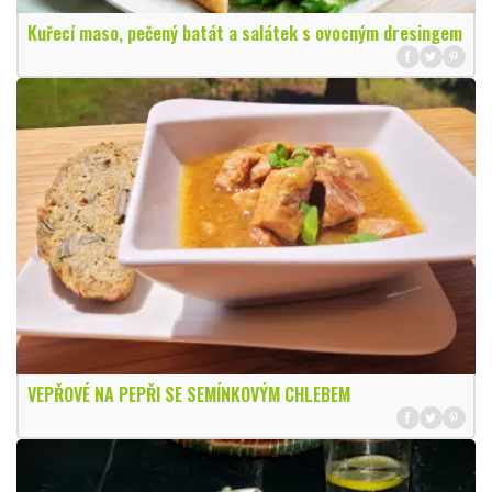
Kuřecí maso, pečený batát a salátek s ovocným dresingem
VEPŘOVÉ NA PEPŘI SE SEMÍNKOVÝM CHLEBEM