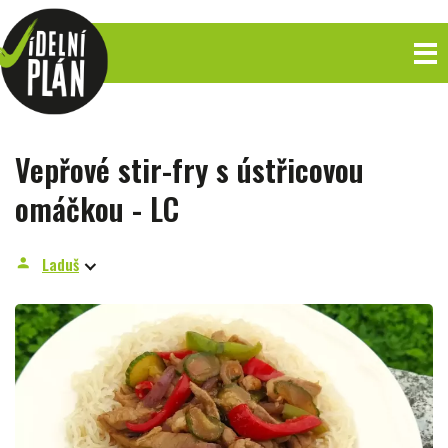
Vepřové stir-fry s ústřicovou
omáčkou - LC
Laduš
person