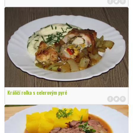
Králičí rolka s celerovým pyré