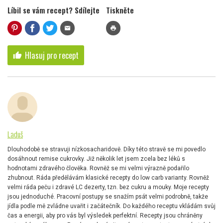
Líbil se vám recept? Sdílejte
Tiskněte
mail
print
Hlasuj pro recept
thumb_up
Laduš
Dlouhodobě se stravuji nízkosacharidově. Díky této stravě se mi povedlo
dosáhnout remise cukrovky. Již několik let jsem zcela bez léků s
hodnotami zdravého člověka. Rovněž se mi velmi výrazně podařilo
zhubnout. Ráda předělávám klasické recepty do low carb varianty. Rovněž
velmi ráda peču i zdravé LC dezerty, tzn. bez cukru a mouky. Moje recepty
jsou jednoduché. Pracovní postupy se snažím psát velmi podrobně, takže
jídla podle mě zvládne uvařit i začátečník. Do každého receptu vkládám svůj
čas a energii, aby pro vás byl výsledek perfektní. Recepty jsou chráněny