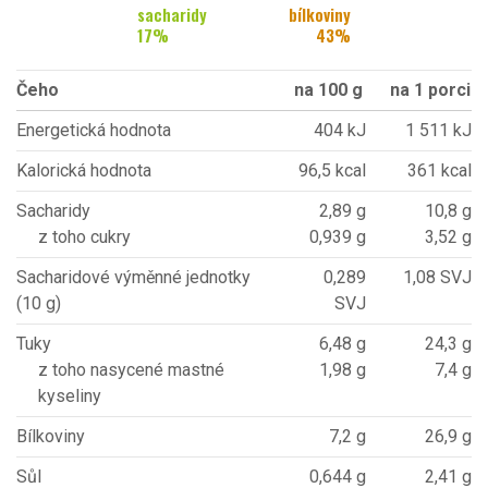
sacharidy
bílkoviny
17
%
43
%
Čeho
na 100 g
na 1 porci
Energetická hodnota
404 kJ
1 511 kJ
Kalorická hodnota
96,5 kcal
361 kcal
Sacharidy
2,89 g
10,8 g
z toho cukry
0,939 g
3,52 g
Sacharidové výměnné jednotky
0,289
1,08 SVJ
(10 g)
SVJ
Tuky
6,48 g
24,3 g
z toho nasycené mastné
1,98 g
7,4 g
kyseliny
Bílkoviny
7,2 g
26,9 g
Sůl
0,644 g
2,41 g