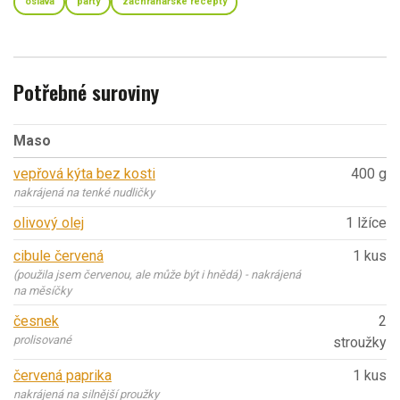
oslava
párty
záchranářské recepty
Potřebné suroviny
Maso
vepřová kýta bez kosti
400 g
nakrájená na tenké nudličky
olivový olej
1 lžíce
cibule červená
1 kus
(použila jsem červenou, ale může být i hnědá) - nakrájená
na měsíčky
česnek
2
prolisované
stroužky
červená paprika
1 kus
nakrájená na silnější proužky