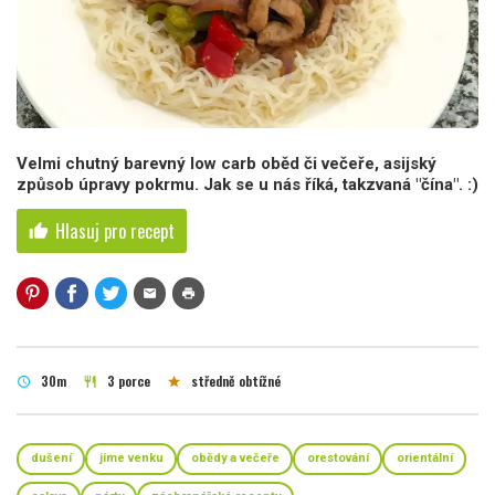
Velmi chutný barevný low carb oběd či večeře, asijský
způsob úpravy pokrmu. Jak se u nás říká, takzvaná "čína". :)
Hlasuj pro recept
thumb_up
mail
print
30m
3 porce
středně obtížné
schedule
restaurant
star
dušení
jíme venku
obědy a večeře
orestování
orientální