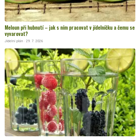
Meloun při hubnutí – jak s ním pracovat v jídelníčku a čemu se
vyvarovat?
Jídelní plán · 29. 7. 2026