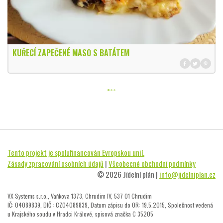
KUŘECÍ ZAPEČENÉ MASO S BATÁTEM
Tento projekt je spolufinancován Evropskou unií.
Zásady zpracování osobních údajů
|
Všeobecné obchodní podmínky
© 2026 Jídelní plán |
info@jidelniplan.cz
VX Systems s.r.o., Vaňkova 1373, Chrudim IV, 537 01 Chrudim
IČ: 04089839, DIČ : CZ04089839, Datum zápisu do OR: 19.5.2015, Společnost vedená
u Krajského soudu v Hradci Králové, spisová značka C 35205