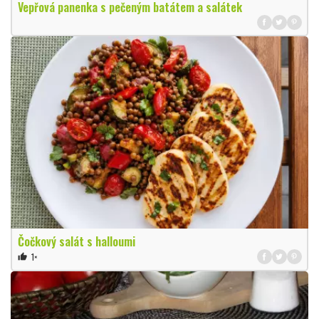
Vepřová panenka s pečeným batátem a salátek
Čočkový salát s halloumi
1×
thumb_up