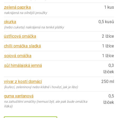
zelená paprika
1 kus
nakrájená na silnější proužky
okurka
0,5 kusů
(nebo cuketa) nakrájená na tenké plátky
ústřicová omáčka
2 lžíce
chilli omáčka sladká
1 lžíce
sojová omáčka
1 lžíce
sůl himálajská jemná
0,3
lžiček
vývar z kostí domácí
250 ml
(kuřecí, zeleninový nebo klidně i hovězí, jak je libo)
guma xantanová
0,5
na zahuštění omáčky (nemusí být, ale pak bude omáčka
lžiček
řídká)