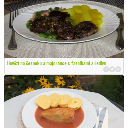
Hovězí na česneku a majoránce s fazolkami a ředkví