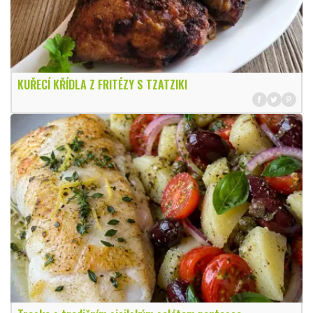
KUŘECÍ KŘÍDLA Z FRITÉZY S TZATZIKI