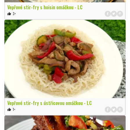
Vepřové stir-fry s hoisin omáčkou - LC
3×
thumb_up
Vepřové stir-fry s ústřicovou omáčkou - LC
1×
thumb_up