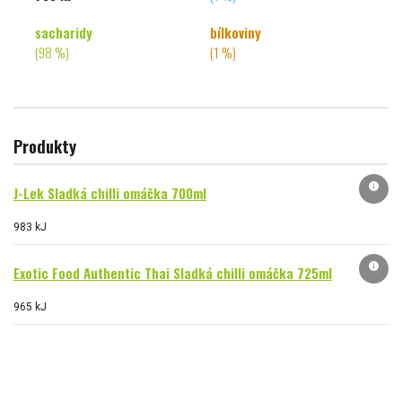
sacharidy
bílkoviny
(98 %)
(1 %)
Produkty
info
J-Lek Sladká chilli omáčka 700ml
983 kJ
info
Exotic Food Authentic Thai Sladká chilli omáčka 725ml
965 kJ