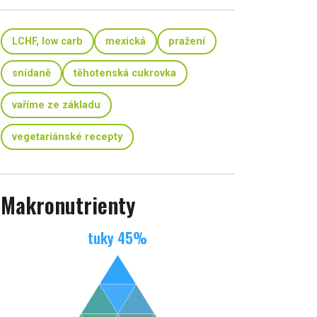
LCHF, low carb
mexická
pražení
snídaně
těhotenská cukrovka
vaříme ze základu
vegetariánské recepty
Makronutrienty
tuky
45
%