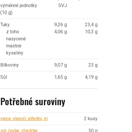
výměnné jednotky
SVJ
(10 g)
Tuky
9,26 g
23,4 g
z toho
4,06 g
10,3 g
nasycené
mastné
kyseliny
Bílkoviny
9,07 g
23 g
Sůl
1,65 g
4,19 g
Potřebné suroviny
vejce slepičí střední, m
2 kusy
sýr čedar, cheddar
30 g