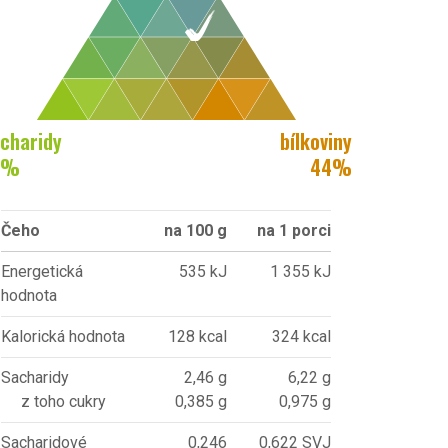
charidy
bílkoviny
%
44
%
Čeho
na 100 g
na 1 porci
Energetická
535 kJ
1 355 kJ
hodnota
Kalorická hodnota
128 kcal
324 kcal
Sacharidy
2,46 g
6,22 g
z toho cukry
0,385 g
0,975 g
Sacharidové
0,246
0,622 SVJ