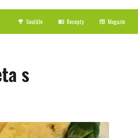
Soutěže
Recepty
Magazín
emoji_events
menu_book
newspaper
ta s