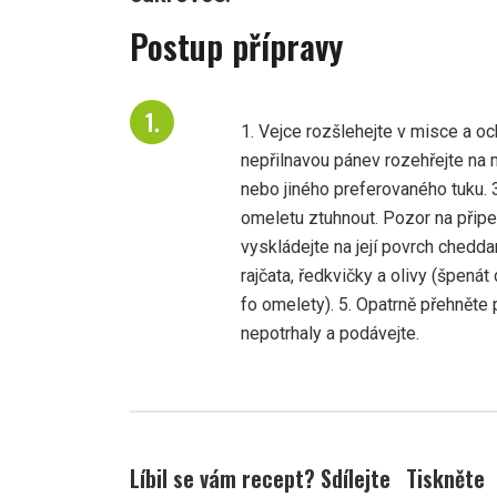
Postup přípravy
1. Vejce rozšlehejte v misce a och
nepřilnavou pánev rozehřejte na 
nebo jiného preferovaného tuku. 3
omeletu ztuhnout. Pozor na přip
vyskládejte na její povrch chedda
rajčata, ředkvičky a olivy (špená
fo omelety). 5. Opatrně přehněte 
nepotrhaly a podávejte.
Líbil se vám recept? Sdílejte
Tiskněte