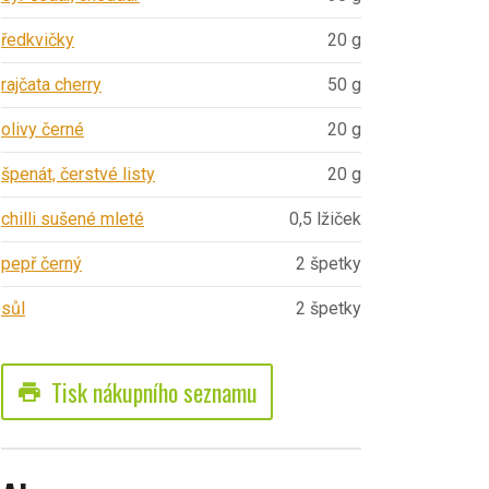
ředkvičky
20 g
rajčata cherry
50 g
olivy černé
20 g
špenát, čerstvé listy
20 g
chilli sušené mleté
0,5 lžiček
pepř černý
2 špetky
sůl
2 špetky
Tisk nákupního seznamu
print