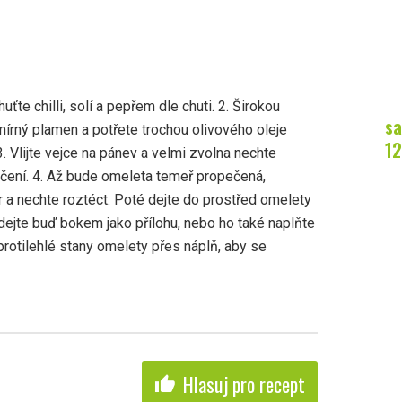
uťte chilli, solí a pepřem dle chuti. 2. Širokou
sa
mírný plamen a potřete trochou olivového oleje
12
. Vlijte vejce na pánev a velmi zvolna nechte
ečení. 4. Až bude omeleta temeř propečená,
r a nechte roztéct. Poté dejte do prostřed omelety
t dejte buď bokem jako přílohu, nebo ho také naplňte
protilehlé stany omelety přes náplň, aby se
Hlasuj pro recept
thumb_up