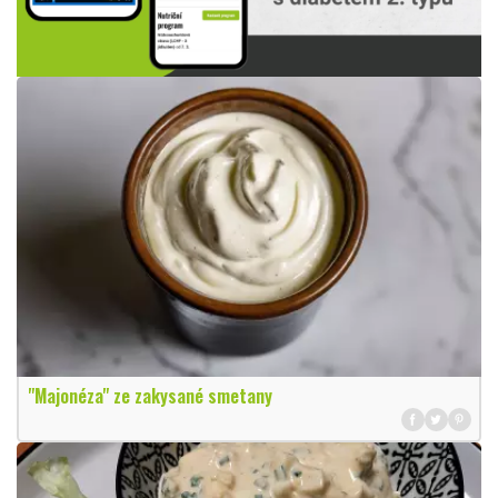
"Majonéza" ze zakysané smetany