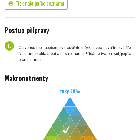
Tisk nákupního seznamu
print
Postup přípravy
Červenou řepu upečeme v troubě do měkka nebo ji uvaříme v páře.
Necháme zchladnout a nastrouháme. Přidáme tvaroh, sůl, pepř a
promícháme.
Makronutrienty
tuky
29
%