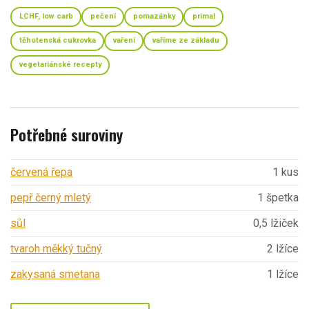
LCHF, low carb
pečení
pomazánky
primal
těhotenská cukrovka
vaření
vaříme ze základu
vegetariánské recepty
Potřebné suroviny
červená řepa
1 kus
pepř černý mletý
1 špetka
sůl
0,5 lžiček
tvaroh měkký tučný
2 lžíce
zakysaná smetana
1 lžíce