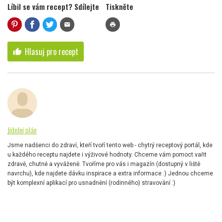
Líbil se vám recept? Sdílejte
Tiskněte
mail
print
Hlasuj pro recept
thumb_up
Jídelní plán
Jsme nadšenci do zdraví, kteří tvoří tento web - chytrý receptový portál, kde
u každého receptu najdete i výživové hodnoty. Chceme vám pomoct vařit
zdravě, chutně a vyváženě. Tvoříme pro vás i magazín (dostupný v liště
navrchu), kde najdete dávku inspirace a extra informace :) Jednou chceme
být komplexní aplikací pro usnadnění (rodinného) stravování :)