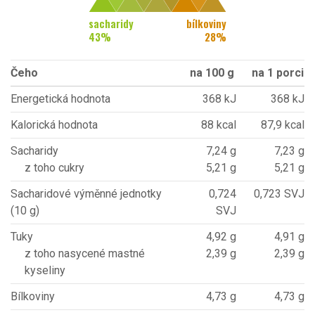
sacharidy
bílkoviny
43
%
28
%
Čeho
na 100 g
na 1 porci
Energetická hodnota
368 kJ
368 kJ
Kalorická hodnota
88 kcal
87,9 kcal
Sacharidy
7,24 g
7,23 g
z toho cukry
5,21 g
5,21 g
Sacharidové výměnné jednotky
0,724
0,723 SVJ
(10 g)
SVJ
Tuky
4,92 g
4,91 g
z toho nasycené mastné
2,39 g
2,39 g
kyseliny
Bílkoviny
4,73 g
4,73 g