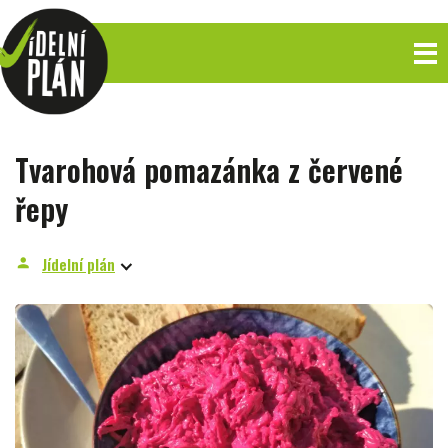
Tvarohová pomazánka z červené
řepy
Jídelní plán
person