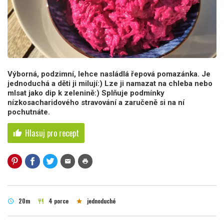
Výborná, podzimní, lehce nasládlá řepová pomazánka. Je
jednoduchá a děti ji milují:) Lze ji namazat na chleba nebo
mlsat jako dip k zelenině:) Splňuje podmínky
nízkosacharidového stravování a zaručeně si na ní
pochutnáte.
Hlasuj pro recept
thumb_up
mail
print
20m
4 porce
jednoduché
schedule
restaurant
star