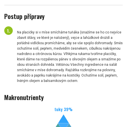
Postup přípravy
Na placičky si v míse smícháme tuňáka (snažíme se ho co nejvíce
zbavit šťávy, ve které je naložený), vejce a lahůdkové droždí a
pořádně vidličkou promícháme, aby se vše spojilo dohromady. Směs
ochutíme solí, pepřem, medvědím česnekem, cibulkou nakrájenou
nadrobno a citrónovou kůrou. Vlhkýma rukama tvoříme placičky,
které dáme na rozpálenou pánev s olivovým olejem a smažíme po
obou stranách dohněda. Většinou Všechny ingredience na salát
smícháme v míse dohromady. Rajčátka rozkrojíme na poloviny,
avokádo a papriku nakrájíme na kostičky. Ochutíme solí, pepřem,
lněným olejem a balsamikovým octem.
Makronutrienty
tuky
39
%