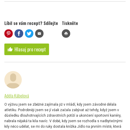
Líbil se vám recept? Sdílejte
Tiskněte
mail
print
Hlasuj pro recept
thumb_up
Adéla Kábelová
O výživu jsem se zběžně zajímala již v mládí, kdy jsem závodně dělala
atletiku. Podrobněji jsem se jí však začala zabývat až tehdy, když jsem v
důsledku dlouhotrvajících zdravotních potíží a ukončení sportovní kariéry,
nabrala nějaká ta kila navíc. V době, kdy jsem se rozhodla s nadbytečnými
kily něco udělat, se mi do ruky dostala knížka Jídlo na prvním místě, která