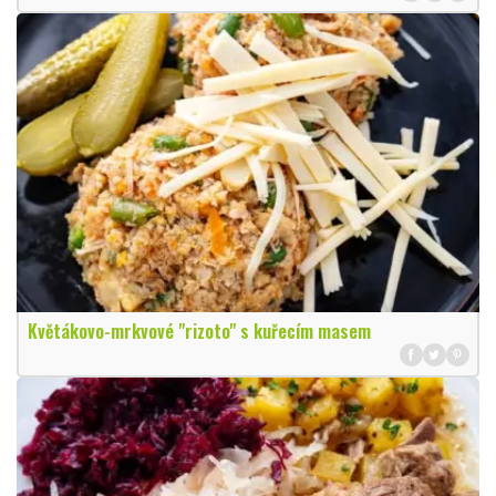
Květákovo-mrkvové "rizoto" s kuřecím masem