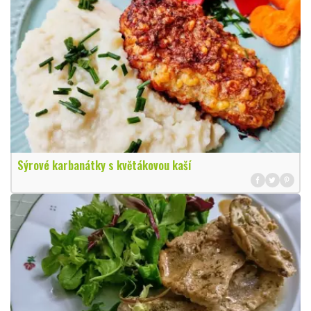
Sýrové karbanátky s květákovou kaší