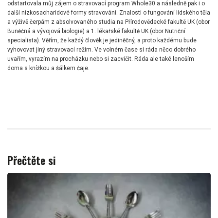
odstartovala můj zájem o stravovací program Whole30 a následně pak i o
další nízkosacharidové formy stravování. Znalosti o fungování lidského těla
a výživě čerpám z absolvovaného studia na Přírodovědecké fakultě UK (obor
Buněčná a vývojová biologie) a 1. lékařské fakultě UK (obor Nutriční
specialista). Věřím, že každý člověk je jediněčný, a proto každému bude
vyhovovat jiný stravovací režim. Ve volném čase si ráda něco dobrého
uvařím, vyrazím na procházku nebo si zacvičit. Ráda ale také lenoším
doma s knížkou a šálkem čaje.
Přečtěte si