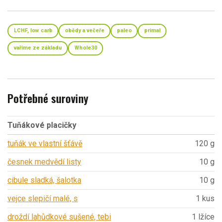
LCHF, low carb
obědy a večeře
paleo
primal
vaříme ze základu
Whole30
Potřebné suroviny
Tuňákové placičky
tuňák ve vlastní šťávě
120 g
česnek medvědí listy
10 g
cibule sladká, šalotka
10 g
vejce slepičí malé, s
1 kus
droždí lahůdkové sušené, tebi
1 lžíce