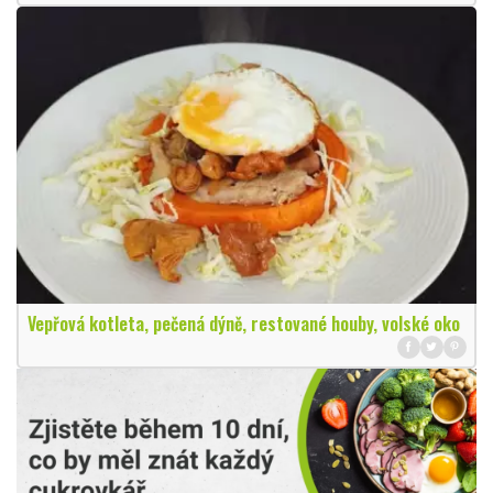
Vepřová kotleta, pečená dýně, restované houby, volské oko