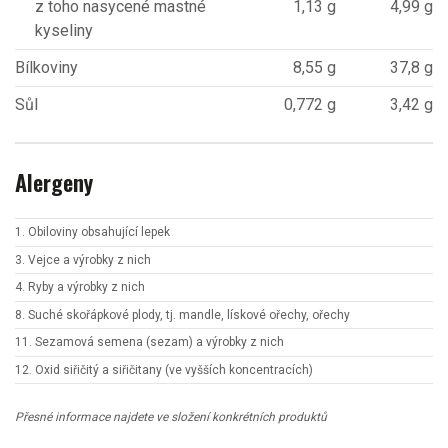
z toho nasycené mastné
1,13 g
4,99 g
kyseliny
Bílkoviny
8,55 g
37,8 g
Sůl
0,772 g
3,42 g
Alergeny
1. Obiloviny obsahující lepek
3. Vejce a výrobky z nich
4. Ryby a výrobky z nich
8. Suché skořápkové plody, tj. mandle, lískové ořechy, ořechy
11. Sezamová semena (sezam) a výrobky z nich
12. Oxid siřičitý a siřičitany (ve vyšších koncentracích)
Přesné informace najdete ve složení konkrétních produktů