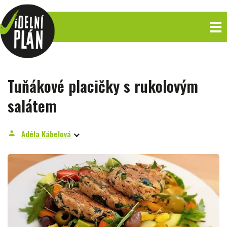
Tuňákové placičky s rukolovým
salátem
Adéla Kábelová
person