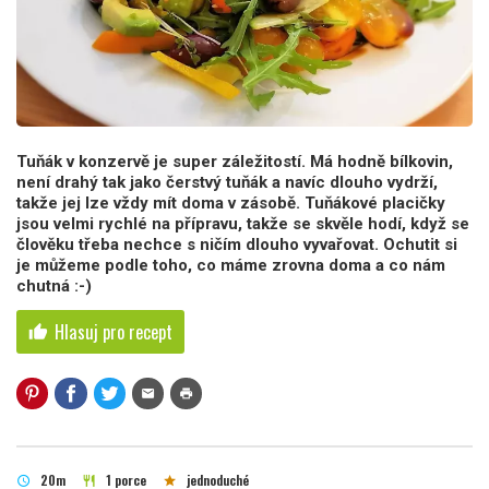
Tuňák v konzervě je super záležitostí. Má hodně bílkovin,
není drahý tak jako čerstvý tuňák a navíc dlouho vydrží,
takže jej lze vždy mít doma v zásobě. Tuňákové placičky
jsou velmi rychlé na přípravu, takže se skvěle hodí, když se
člověku třeba nechce s ničím dlouho vyvařovat. Ochutit si
je můžeme podle toho, co máme zrovna doma a co nám
chutná :-)
Hlasuj pro recept
thumb_up
mail
print
20m
1 porce
jednoduché
schedule
restaurant
star