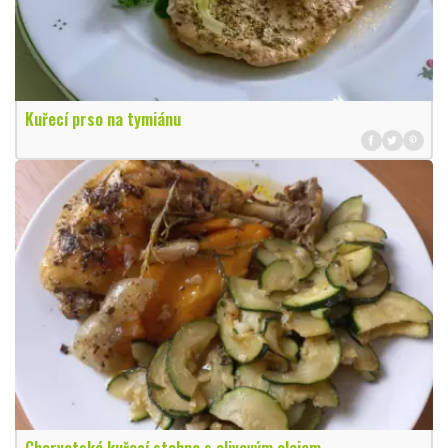
Kuřecí prso na tymiánu
Chorvatská kuřecí stehna s olivovým olejem