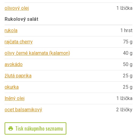
olivový olej
1 lžička
Rukolový salát
rukola
1 hrst
rajčata cherry
75 g
olivy černé kalamata (kalamon)
40 g
avokádo
50 g
žlutá paprika
25 g
okurka
25 g
lněný olej
1 lžička
ocet balsamikový
2 lžičky
Tisk nákupního seznamu
print