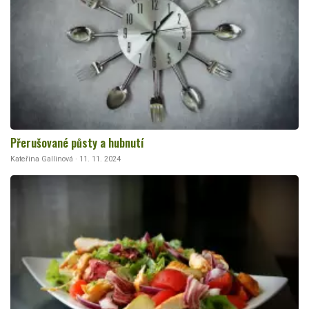
Přerušované půsty a hubnutí
Kateřina Gallinová · 11. 11. 2024