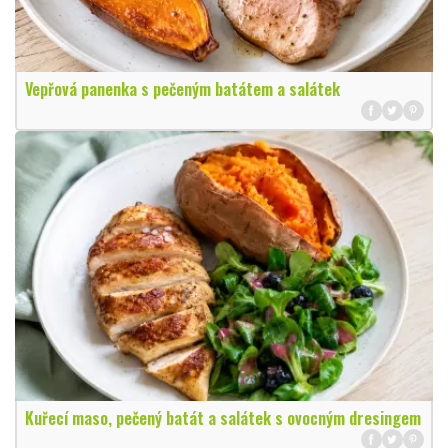
Vepřová panenka s pečeným batátem a salátek
Kuřecí maso, pečený batát a salátek s ovocným dresingem