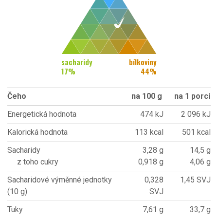
sacharidy
bílkoviny
17
%
44
%
Čeho
na 100 g
na 1 porci
Energetická hodnota
474 kJ
2 096 kJ
Kalorická hodnota
113 kcal
501 kcal
Sacharidy
3,28 g
14,5 g
z toho cukry
0,918 g
4,06 g
Sacharidové výměnné jednotky
0,328
1,45 SVJ
(10 g)
SVJ
Tuky
7,61 g
33,7 g