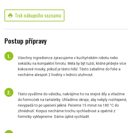
Tisk nákupního seznamu
print
Postup přípravy
Všechny ingredience zpracujeme v kuchyňském robotu nebo
sekáčku na kompaktní hmotu. Měla by být tužší, klidně přidejte více
kokosové mouky, pokud je těsto řidší. Těsto zabalíme do folie a
necháme alespoň 2 hodiny v lednici utuhnout.
Těsto vyválíme do válečku, nakrájíme ho na stejné díly a vtlačíme
do formicček na tartaletky. Uhladíme okraje, aby nebyly roztřepené,
nevypadá to po upečení pěkně. Pečeme 15 minut na 180 °C do
zhnědnutí. Korpus necháme trochu vychladnout a opatrně z
formičky vyklepneme. Dáme úplně vychladit.