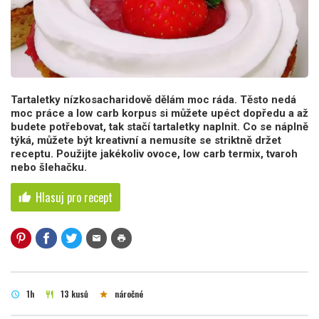
Tartaletky nízkosacharidově dělám moc ráda. Těsto nedá
moc práce a low carb korpus si můžete upéct dopředu a až
budete potřebovat, tak stačí tartaletky naplnit. Co se náplně
týká, můžete být kreativní a nemusíte se striktně držet
receptu. Použijte jakékoliv ovoce, low carb termix, tvaroh
nebo šlehačku.
Hlasuj pro recept
thumb_up
mail
print
1h
13 kusů
náročné
schedule
restaurant
star