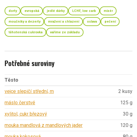
dorty
evropská
jedlé dárky
LCHF, low carb
mixér
moučníky a dezerty
mražení a chlazení
oslava
pečení
těhotenská cukrovka
vaříme ze základu
Potřebné suroviny
Těsto
vejce slepičí střední, m
2 kusy
máslo čerstvé
125 g
xylitol, cukr březový
30 g
mouka mandlová z mandlových jader
120 g
mouka kokosová
80 g