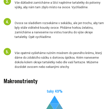
Vše důkladně zamícháme a lžící naplníme tartaletky do poloviny
výšky, aby nám tam zbylo místo na ovoce. Vychladíme.
Ovoce se sladidlem rozsekáme v sekáčku, ale jen trochu, aby tam
byly stále viditelné kousky ovoce. Přidáme horkou želatinu,
zamícháme a naneseme na vrstvu tvarohu do výše okraje
tartaletky. Opět vychladíme.
Vše opatrně vyšleháme ručním mixérem do pevného krému, který
dáme do zdobícího sáčku s dortovou špičkou. Krém naneseme
dokola kolem okraje tartaletky nebo dle vaší fantazie. Můžeme
dozdobit ovocem nebo sekanými ořechy.
Makronutrienty
tuky
49
%