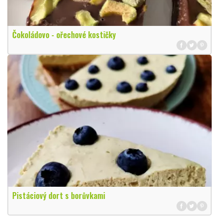
Čokoládovo - ořechové kostičky
Pistáciový dort s borůvkami