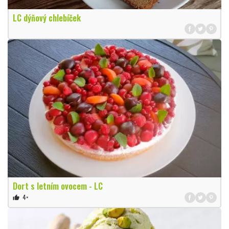
LC dýňový chlebíček
Dort s letním ovocem - LC
4×
thumb_up