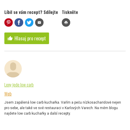
Líbil se vám recept? Sdílejte
Tiskněte
mail
print
Hlasuj pro recept
thumb_up
Leny jede low carb
Web
Jsem zapálená low carb kuchařka. Vařím a peču nízkosacharidově nejen
pro sebe, ale také ve své restauraci v Karlových Varech. Na mém blogu
najdete low carb kuchařky a další recepty.