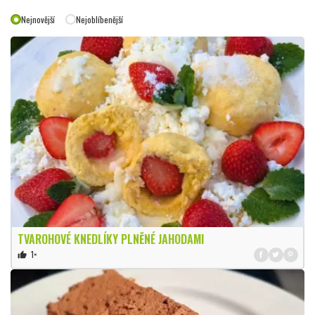
Nejnovější
Nejoblíbenější
TVAROHOVÉ KNEDLÍKY PLNĚNÉ JAHODAMI
1×
thumb_up