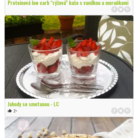
Proteinová low carb “rýžová” kaše s vanilkou a meruňkami
Jahody se smetanou - LC
2×
thumb_up