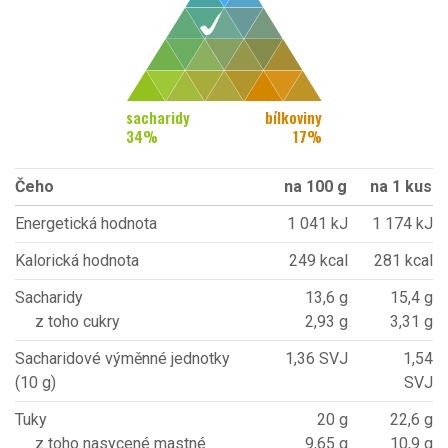
sacharidy
bílkoviny
34
%
17
%
Čeho
na 100 g
na 1 kus
Energetická hodnota
1 041 kJ
1 174 kJ
Kalorická hodnota
249 kcal
281 kcal
Sacharidy
13,6 g
15,4 g
z toho cukry
2,93 g
3,31 g
Sacharidové výměnné jednotky
1,36 SVJ
1,54
(10 g)
SVJ
Tuky
20 g
22,6 g
z toho nasycené mastné
9,65 g
10,9 g