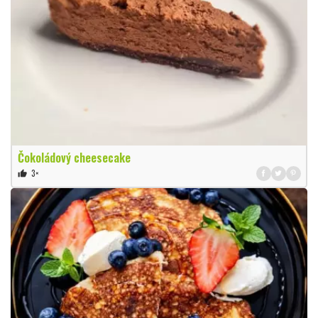
Čokoládový cheesecake
3×
thumb_up