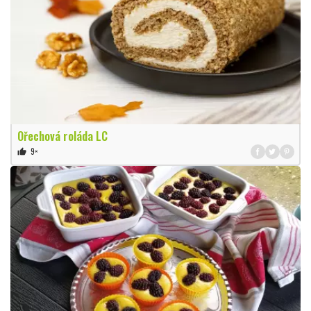
Ořechová roláda LC
9×
thumb_up