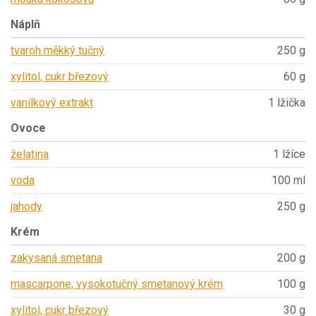
Náplň
tvaroh měkký tučný
250 g
xylitol, cukr březový
60 g
vanilkový extrakt
1 lžička
Ovoce
želatina
1 lžíce
voda
100 ml
jahody
250 g
Krém
zakysaná smetana
200 g
mascarpone, vysokotučný smetanový krém
100 g
xylitol, cukr březový
30 g