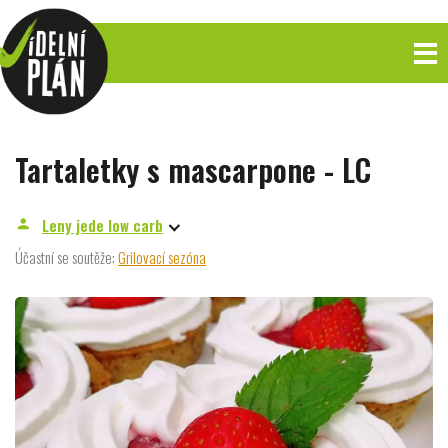
Tartaletky s mascarpone - LC
Leny jede low carb
person
Účastní se soutěže:
Grilovací sezóna