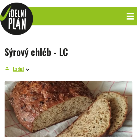
Sýrový chléb - LC
Laduš
person