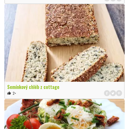
Semínkový chléb z cottage
2×
thumb_up