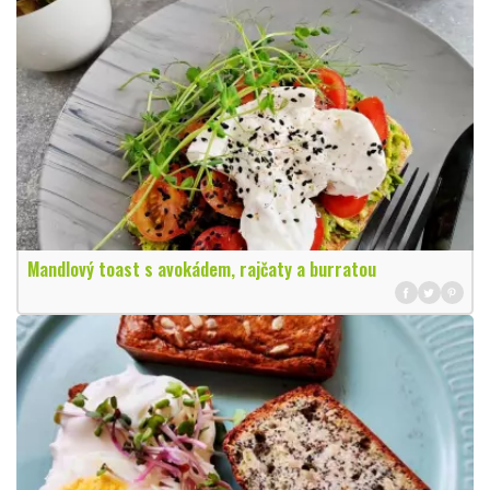
Mandlový toast s avokádem, rajčaty a burratou