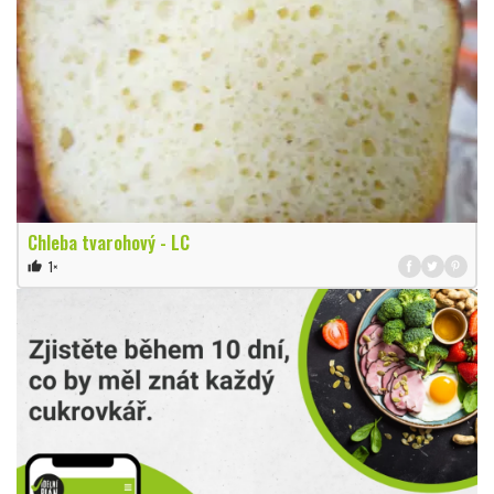
Chleba tvarohový - LC
1×
thumb_up