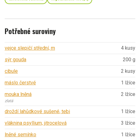
Potřebné suroviny
vejce slepičí střední, m
4 kusy
sýr gouda
200 g
cibule
2 kusy
máslo čerstvé
1 lžíce
mouka lněná
2 lžíce
zlatá
droždí lahůdkové sušené, tebi
1 lžíce
vláknina psyllium, jitrocelová
3 lžíce
lněné semínko
1 lžíce