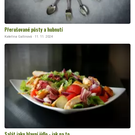
Přerušované půsty a hubnutí
Kateřina Gallinová · 11. 11. 2024
Salát jako hlavní jídlo - jak na to