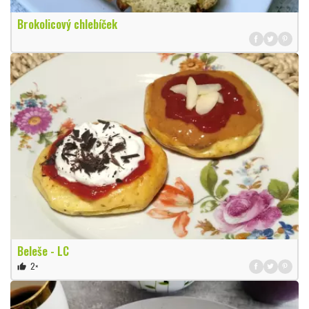
Brokolicový chlebíček
Beleše - LC
2×
thumb_up