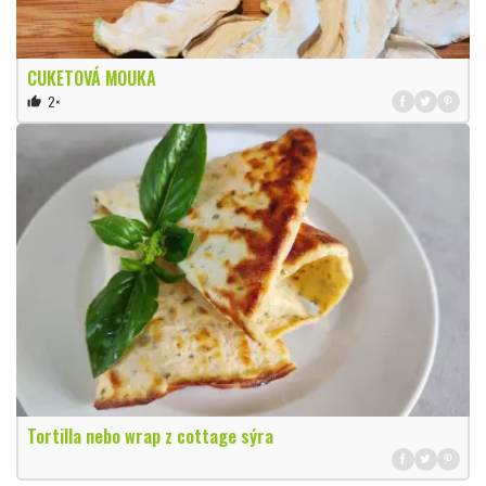
CUKETOVÁ MOUKA
2×
thumb_up
Tortilla nebo wrap z cottage sýra