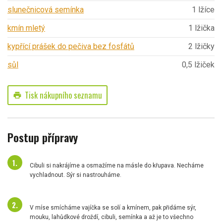
slunečnicová semínka
1 lžíce
kmín mletý
1 lžička
kypřící prášek do pečiva bez fosfátů
2 lžičky
sůl
0,5 lžiček
Tisk nákupního seznamu
print
Postup přípravy
Cibuli si nakrájíme a osmažíme na másle do křupava. Necháme
vychladnout. Sýr si nastrouháme.
V míse smícháme vajíčka se solí a kmínem, pak přidáme sýr,
mouku, lahůdkové droždí, cibuli, semínka a až je to všechno