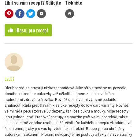
Líbil se vám recept? Sdílejte
Tiskněte
mail
print
Hlasuj pro recept
thumb_up
Laduš
Dlouhodobě se stravuji nízkosacharidově. Díky této stravě se mi povedlo
dosáhnout remise cukrovky. Již několik let jsem zcela bez léků s
hodnotami zdravého člověka. Rovněž se mi velmi výrazně podařilo
zhubnout. Ráda předělávám klasické recepty do low carb varianty. Rovněž
velmi ráda peču i zdravé LC dezerty, tzn. bez cukru a mouky. Moje recepty
jsou jednoduché. Pracovní postupy se snažím psát velmi podrobně, takže
jídla podle mě zvládne uvařit i začátečník. Do každého receptu vkládám svůj
čas a energii, aby pro vás byl výsledek perfektní. Recepty jsou chráněny
autorským zákonem. Prosím, nekopírujte mé postupy a texty na své stránky