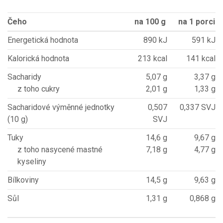
Čeho
na 100 g
na 1 porci
Energetická hodnota
890 kJ
591 kJ
Kalorická hodnota
213 kcal
141 kcal
Sacharidy
5,07 g
3,37 g
z toho cukry
2,01 g
1,33 g
Sacharidové výměnné jednotky
0,507
0,337 SVJ
(10 g)
SVJ
Tuky
14,6 g
9,67 g
z toho nasycené mastné
7,18 g
4,77 g
kyseliny
Bílkoviny
14,5 g
9,63 g
Sůl
1,31 g
0,868 g