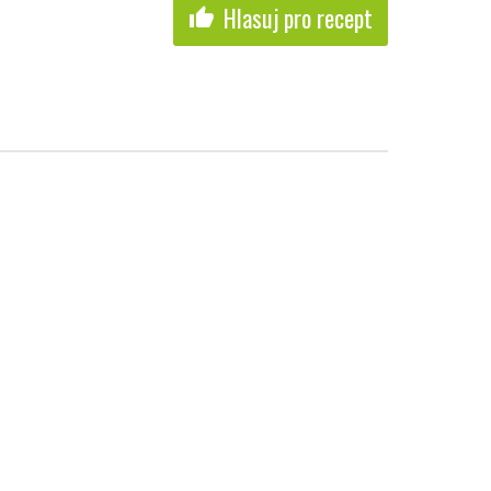
Hlasuj pro recept
thumb_up