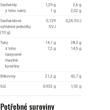
Sacharidy
1,29 g
2,6 g
z toho cukry
1 g
2,02 g
Sacharidové
0,129
0,26 SVJ
výměnné jednotky
SVJ
(10 g)
Tuky
14,1 g
28,3 g
z toho
7,2 g
14,5 g
nasycené
mastné
kyseliny
Bílkoviny
21,2 g
42,7 g
Sůl
0,952 g
1,92 g
Potřebné suroviny