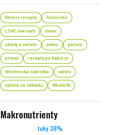
fitness recepty
historické
LCHF, low carb
mixér
obědy a večeře
paleo
pečení
primal
recepty po babičce
těhotenská cukrovka
vaření
vaříme ze základu
Whole30
Makronutrienty
tuky
38
%