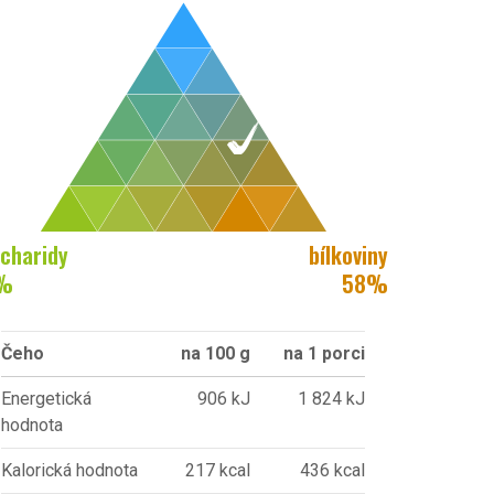
charidy
bílkoviny
%
58
%
Čeho
na 100 g
na 1 porci
Energetická
906 kJ
1 824 kJ
hodnota
Kalorická hodnota
217 kcal
436 kcal