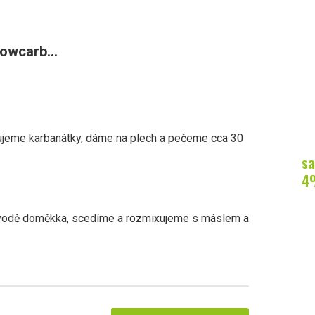
owcarb...
ujeme karbanátky, dáme na plech a pečeme cca 30
sa
4
 vodě doměkka, scedíme a rozmixujeme s máslem a