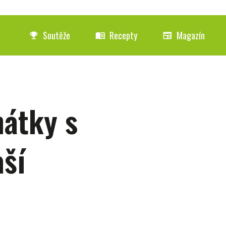
Soutěže
Recepty
Magazín
emoji_events
menu_book
newspaper
nátky s
ší