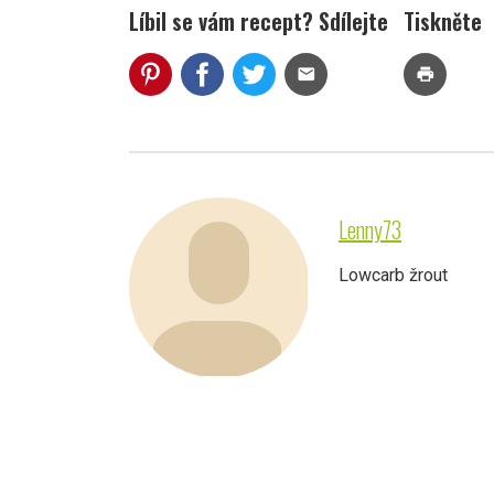
Líbil se vám recept? Sdílejte
Tiskněte
mail
print
Lenny73
Lowcarb žrout