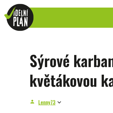
Sýrové karba
květákovou ka
Lenny73
person