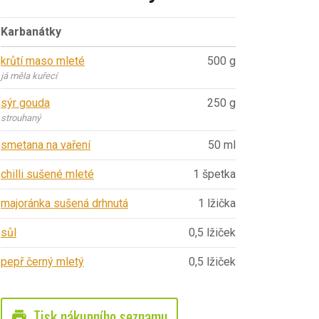
Karbanátky
krůtí maso mleté
500 g
já měla kuřecí
sýr gouda
250 g
strouhaný
smetana na vaření
50 ml
chilli sušené mleté
1 špetka
majoránka sušená drhnutá
1 lžička
sůl
0,5 lžiček
pepř černý mletý
0,5 lžiček
Tisk nákupního seznamu
print