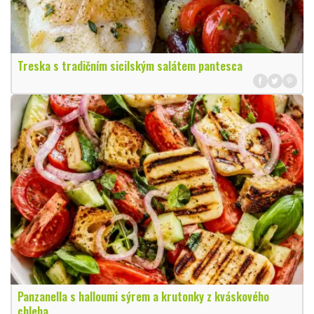
Treska s tradičním sicilským salátem pantesca
Panzanella s halloumi sýrem a krutonky z kváskového
chleba