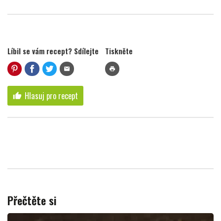
Líbil se vám recept? Sdílejte
Tiskněte
mail
print
Hlasuj pro recept
thumb_up
Přečtěte si