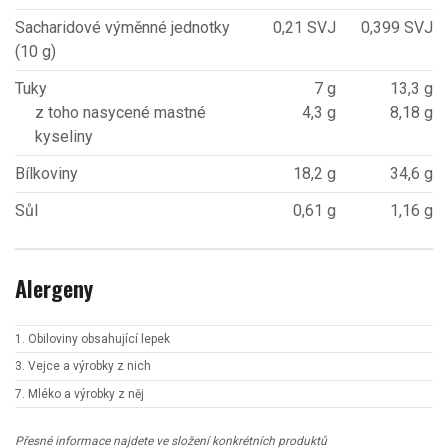
Sacharidové výměnné jednotky
0,21 SVJ
0,399 SVJ
(10 g)
Tuky
7 g
13,3 g
z toho nasycené mastné
4,3 g
8,18 g
kyseliny
Bílkoviny
18,2 g
34,6 g
Sůl
0,61 g
1,16 g
Alergeny
1. Obiloviny obsahující lepek
3. Vejce a výrobky z nich
7. Mléko a výrobky z něj
Přesné informace najdete ve složení konkrétních produktů