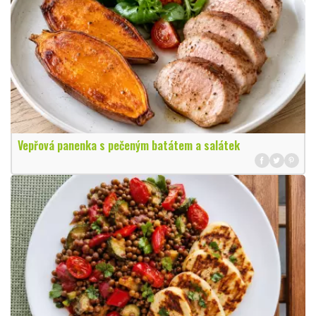
Vepřová panenka s pečeným batátem a salátek