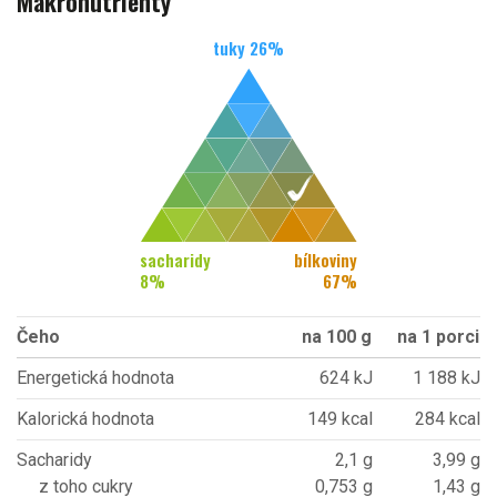
Makronutrienty
tuky
26
%
sacharidy
bílkoviny
8
%
67
%
Čeho
na 100 g
na 1 porci
Energetická hodnota
624 kJ
1 188 kJ
Kalorická hodnota
149 kcal
284 kcal
Sacharidy
2,1 g
3,99 g
z toho cukry
0,753 g
1,43 g