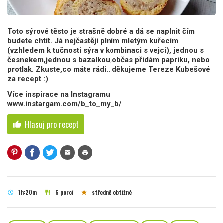
Toto sýrové těsto je strašně dobré a dá se naplnit čím
budete chtít. Já nejčastěji plním mletým kuřecím
(vzhledem k tučnosti sýra v kombinaci s vejci), jednou s
česnekem,jednou s bazalkou,občas přidám papriku, nebo
protlak. Zkuste,co máte rádi...děkujeme Tereze Kubešové
za recept :)
Více inspirace na Instagramu
www.instargam.com/b_to_my_b/
Hlasuj pro recept
thumb_up
mail
print
1h:20m
6 porcí
středně obtížné
schedule
restaurant
star