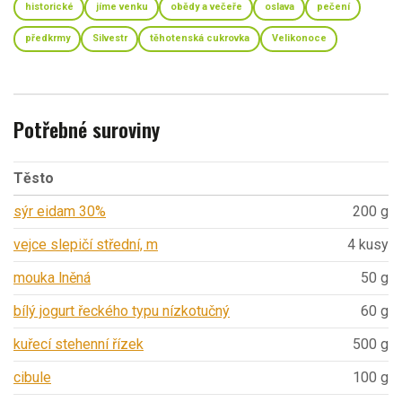
historické
jíme venku
obědy a večeře
oslava
pečení
předkrmy
Silvestr
těhotenská cukrovka
Velikonoce
Potřebné suroviny
Těsto
sýr eidam 30%
200 g
vejce slepičí střední, m
4 kusy
mouka lněná
50 g
bílý jogurt řeckého typu nízkotučný
60 g
kuřecí stehenní řízek
500 g
cibule
100 g