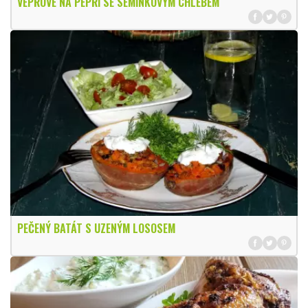
VEPŘOVÉ NA PEPŘI SE SEMÍNKOVÝM CHLEBEM
PEČENÝ BATÁT S UZENÝM LOSOSEM