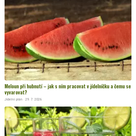
Meloun při hubnutí – jak s ním pracovat v jídelníčku a čemu se
vyvarovat?
Jídelní plán · 29. 7. 2026