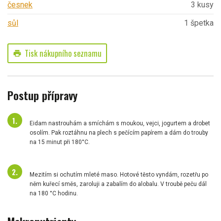
česnek
3 kusy
sůl
1 špetka
Tisk nákupního seznamu
print
Postup přípravy
Eidam nastrouhám a smíchám s moukou, vejci, jogurtem a drobet
osolím. Pak roztáhnu na plech s pečícím papírem a dám do trouby
na 15 minut při 180°C.
Mezitím si ochutím mleté maso. Hotové těsto vyndám, rozetřu po
něm kuřecí směs, zaroluji a zabalím do alobalu. V troubě peču dál
na 180 °C hodinu.