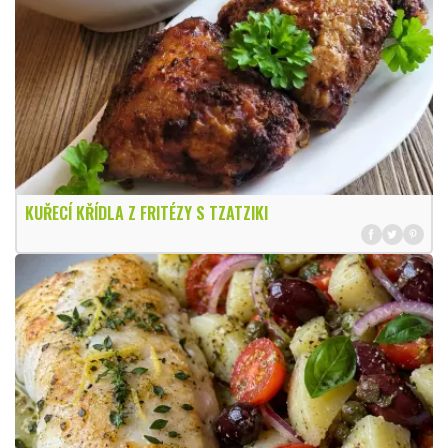
KUŘECÍ KŘÍDLA Z FRITÉZY S TZATZIKI