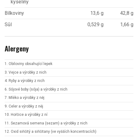
kyseliny
Bílkoviny
13,6 g
42,8 g
Sůl
0,529 g
1,66 g
Alergeny
1. Obiloviny obsahující lepek
3. Vejce a výrobky z nich
4. Ryby a výrobky z nich
6. Sójové boby (sója) a výrobky z nich
7. Mléko a výrobky z něj
9. Celer a výrobky z něj
10. Hořčice a výrobky z ní
11. Sezamová semena (sezam) a výrobky z nich
12. Oxid siřičitý a siřičitany (ve vyšších koncentracích)