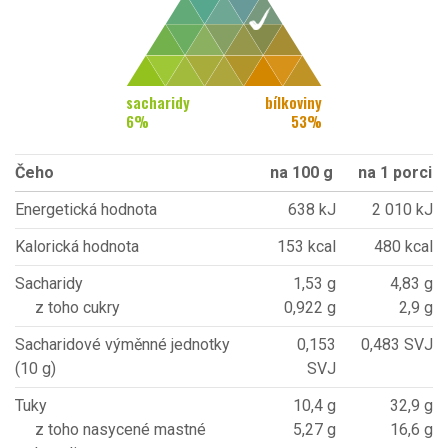
sacharidy
bílkoviny
6
%
53
%
Čeho
na 100 g
na 1 porci
Energetická hodnota
638 kJ
2 010 kJ
Kalorická hodnota
153 kcal
480 kcal
Sacharidy
1,53 g
4,83 g
z toho cukry
0,922 g
2,9 g
Sacharidové výměnné jednotky
0,153
0,483 SVJ
(10 g)
SVJ
Tuky
10,4 g
32,9 g
z toho nasycené mastné
5,27 g
16,6 g