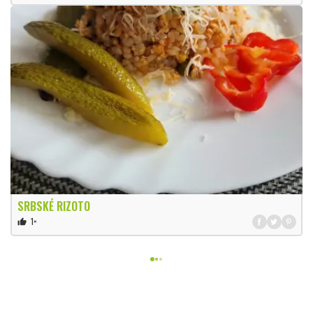
SRBSKÉ RIZOTO
1×
thumb_up