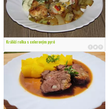
Králičí rolka s celerovým pyré