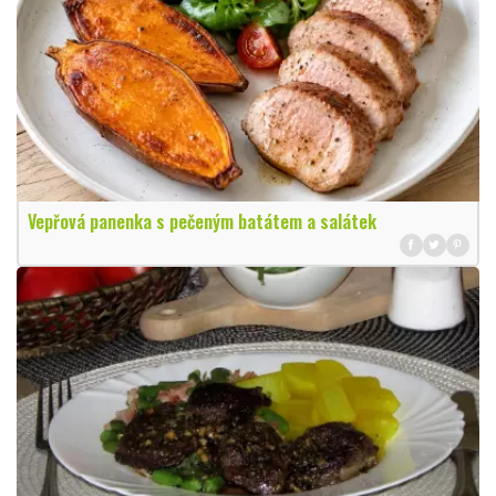
Vepřová panenka s pečeným batátem a salátek