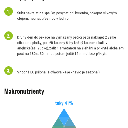
Štiku nakrájet na špalíky, posypat gril kořením, pokapat olivovým
olejem, nechat přes noc v lednici.
Druhý den do pekáče na vymazaný pečící papír nakrájet 2 velké
cibule na plátky, položit kousky štiky každý kousek obalit v
anglické(asi 20dkg),zalít 1 smetanou na šlehání a přikryté alobalem
péct na 180st 30 minut, potom ještě 15 minut bez přikrytí.
Vhodná LC příloha je dýňová kaše - navíc je sezóna:).
Makronutrienty
tuky
41
%