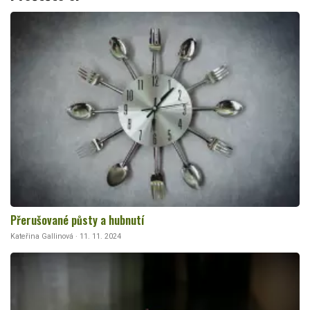
Přerušované půsty a hubnutí
Kateřina Gallinová · 11. 11. 2024