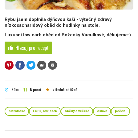
Rybu jsem doplnila dýňovou kaší - výtečný zdravý
nízkosacharidový oběd do hodinky na stole.
Luxusní low carb oběd od Boženky Vaculkové, děkujeme:)
Hlasuj pro recept
thumb_up
mail
print
50m
5 porcí
středně obtížné
schedule
restaurant
star
historické
LCHF, low carb
obědy a večeře
oslava
pečení