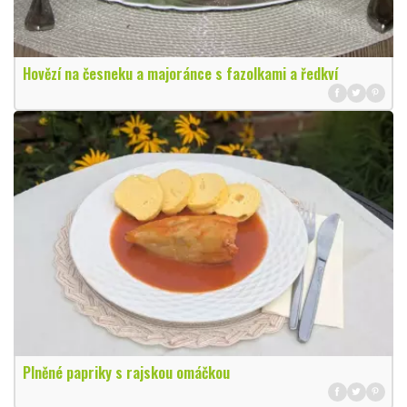
Hovězí na česneku a majoránce s fazolkami a ředkví
Plněné papriky s rajskou omáčkou