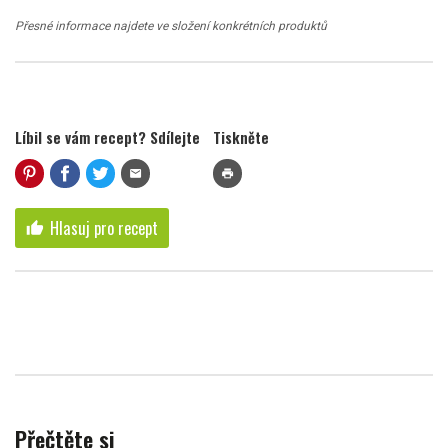
Přesné informace najdete ve složení konkrétních produktů
Líbil se vám recept? Sdílejte
Tiskněte
mail
print
Hlasuj pro recept
thumb_up
Přečtěte si