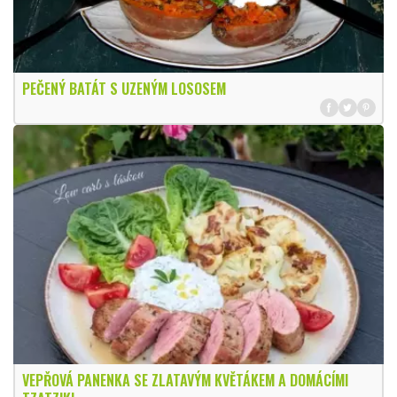
PEČENÝ BATÁT S UZENÝM LOSOSEM
VEPŘOVÁ PANENKA SE ZLATAVÝM KVĚTÁKEM A DOMÁCÍMI