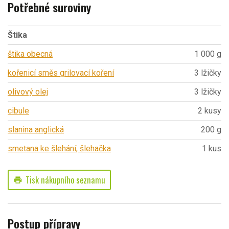
Potřebné suroviny
Štika
štika obecná
1 000 g
kořenicí směs grilovací koření
3 lžičky
olivový olej
3 lžičky
cibule
2 kusy
slanina anglická
200 g
smetana ke šlehání, šlehačka
1 kus
Tisk nákupního seznamu
print
Postup přípravy