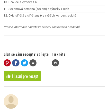
10. Hořčice a výrobky z ní
11. Sezamová semena (sezam) a výrobky z nich
12. Oxid siřičitý a siřičitany (ve vyšších koncentracích)
Přesné informace najdete ve složení konkrétních produktů
Líbil se vám recept? Sdílejte
Tiskněte
mail
print
Hlasuj pro recept
thumb_up