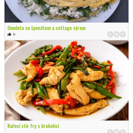
Omeleta se špenátem a cottage sýrem
1×
thumb_up
Kuřecí stir fry s brokolicí