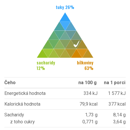
tuky
26
%
sacharidy
bílkoviny
12
%
63
%
Čeho
na 100 g
na 1 porci
Energetická hodnota
334 kJ
1 577 kJ
Kalorická hodnota
79,9 kcal
377 kcal
Sacharidy
1,73 g
8,14 g
z toho cukry
0,771 g
3,64 g