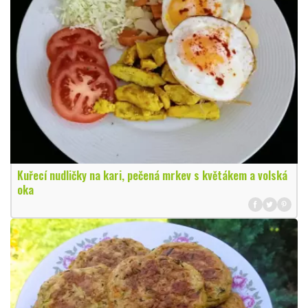
Kuřecí nudličky na kari, pečená mrkev s květákem a volská
oka