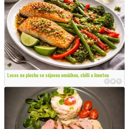
Losos na plechu se sójovou omáčkou, chilli a limetou