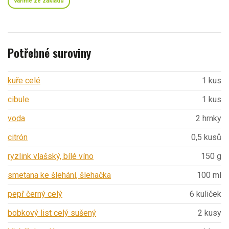
vaříme ze základu
Potřebné suroviny
kuře celé
1 kus
cibule
1 kus
voda
2 hrnky
citrón
0,5 kusů
ryzlink vlašský, bílé víno
150 g
smetana ke šlehání, šlehačka
100 ml
pepř černý celý
6 kuliček
bobkový list celý sušený
2 kusy