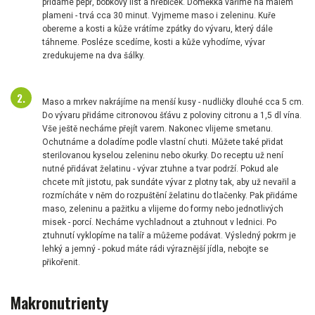
přidáme pepř, bobkový list a hřebíček. Doměkka vaříme na malém
plameni - trvá cca 30 minut. Vyjmeme maso i zeleninu. Kuře
obereme a kosti a kůže vrátíme zpátky do vývaru, který dále
táhneme. Posléze scedíme, kosti a kůže vyhodíme, vývar
zredukujeme na dva šálky.
Maso a mrkev nakrájíme na menší kusy - nudličky dlouhé cca 5 cm.
Do vývaru přidáme citronovou šťávu z poloviny citronu a 1,5 dl vína.
Vše ještě necháme přejít varem. Nakonec vlijeme smetanu.
Ochutnáme a doladíme podle vlastní chuti. Můžete také přidat
sterilovanou kyselou zeleninu nebo okurky. Do receptu už není
nutné přidávat želatinu - vývar ztuhne a tvar podrží. Pokud ale
chcete mít jistotu, pak sundáte vývar z plotny tak, aby už nevařil a
rozmícháte v něm do rozpuštění želatinu do tlačenky. Pak přidáme
maso, zeleninu a pažitku a vlijeme do formy nebo jednotlivých
misek - porcí. Necháme vychladnout a ztuhnout v lednici. Po
ztuhnutí vyklopíme na talíř a můžeme podávat. Výsledný pokrm je
lehký a jemný - pokud máte rádi výraznější jídla, nebojte se
přikořenit.
Makronutrienty