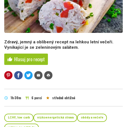
Zdravý, jemný a oblíbený recept na lehkou letní večeři.
Vynikající je se zeleninovým salátem.
Hlasuj pro recept
thumb_up
mail
print
1h:30m
6 porcí
středně obtížné
schedule
restaurant
star
LCHF, low carb
nízkoenergetická strava
obědy a večeře