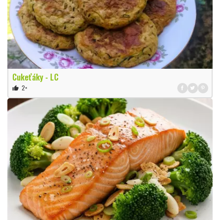
Cukeťáky - LC
2×
thumb_up