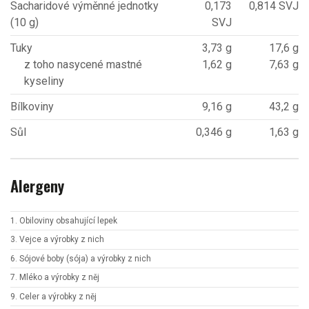
Sacharidové výměnné jednotky
0,173
0,814 SVJ
(10 g)
SVJ
Tuky
3,73 g
17,6 g
z toho nasycené mastné
1,62 g
7,63 g
kyseliny
Bílkoviny
9,16 g
43,2 g
Sůl
0,346 g
1,63 g
Alergeny
1. Obiloviny obsahující lepek
3. Vejce a výrobky z nich
6. Sójové boby (sója) a výrobky z nich
7. Mléko a výrobky z něj
9. Celer a výrobky z něj