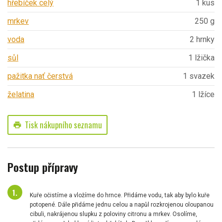
hřebíček celý
1 kus
mrkev
250 g
voda
2 hrnky
sůl
1 lžička
pažitka nať čerstvá
1 svazek
želatina
1 lžíce
Tisk nákupního seznamu
print
Postup přípravy
Kuře očistíme a vložíme do hrnce. Přidáme vodu, tak aby bylo kuře
potopené. Dále přidáme jednu celou a napůl rozkrojenou oloupanou
cibuli, nakrájenou slupku z poloviny citronu a mrkev. Osolíme,