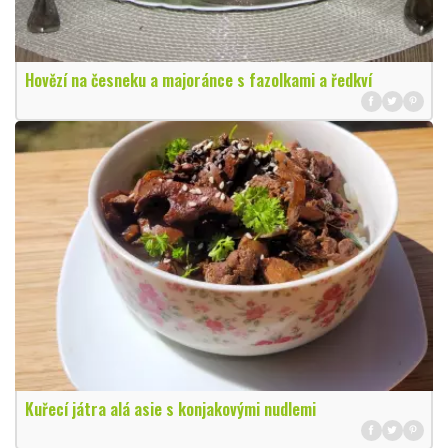
Hovězí na česneku a majoránce s fazolkami a ředkví
Kuřecí játra alá asie s konjakovými nudlemi