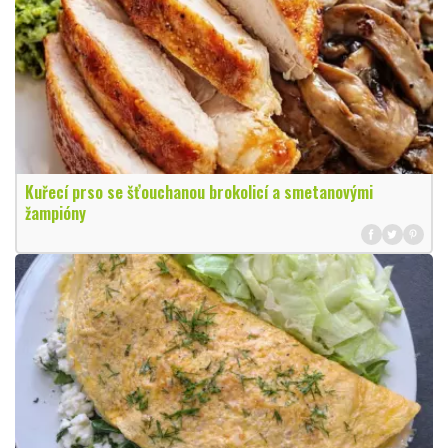
Kuřecí prso se šťouchanou brokolicí a smetanovými
žampióny