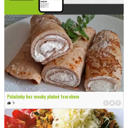
Palačinky bez mouky plněné tvarohem
1×
thumb_up