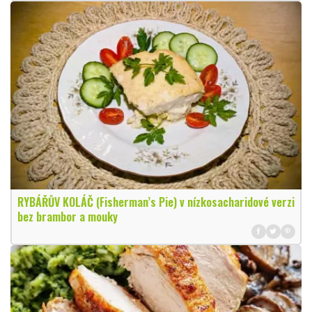
RYBÁŘŮV KOLÁČ (Fisherman’s Pie) v nízkosacharidové verzi
bez brambor a mouky