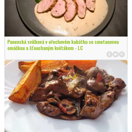
Panenská svíčková v ořechovém kabátku se smetanovou
omáčkou a šťouchaným květákem - LC