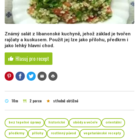
Známý salát z libanonské kuchyně, jehož základ je tvořen
rajčaty a kuskusem. Použít jej lze jako přílohu, předkrm i
jako lehký hlavní chod.
Hlasuj pro recept
thumb_up
mail
print
10m
2 porce
středně obtížné
schedule
restaurant
star
bez tepelné úpravy
historické
obědy a večeře
orientální
předkrmy
přílohy
rostlinný původ
vegetariánské recepty