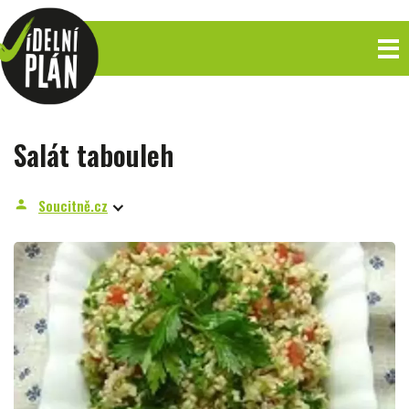
Salát tabouleh
Soucitně.cz
person