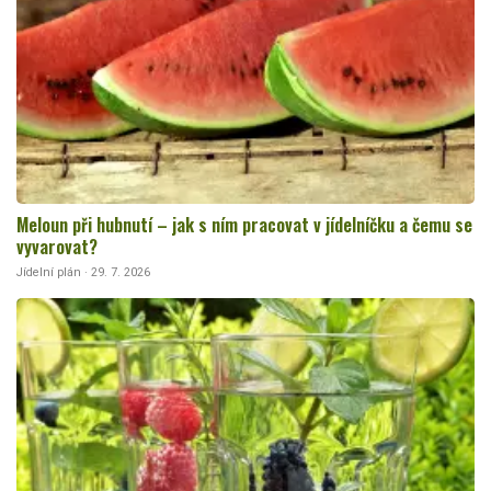
Meloun při hubnutí – jak s ním pracovat v jídelníčku a čemu se
vyvarovat?
Jídelní plán · 29. 7. 2026