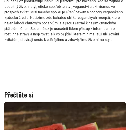
Soucitně.cz představuje inspirující platformu pro každého, kdo se zajímá o
soucitný životní styl, etické spotřebitelství, veganství a aktivismus ve
prospěch zvířat. Misí našeho spolku je šíření osvěty a podpory veganského
způsobu života. Nabízíme zde bohatou sbírku veganských receptů, které
nejen lahodí chuťovým pohárkům, ale jsou i šetrné k našim čtyřnohým
přátelům. Cílem Soucitně.cz je usnadnit lidem přístup k informacím o
rostlinné stravě a inspirovat je k volbě jídel, které minimalizují ubližování
zvířatům, otevírají cestu k etičtějšímu a zdravějšímu životnímu stylu.
Přečtěte si