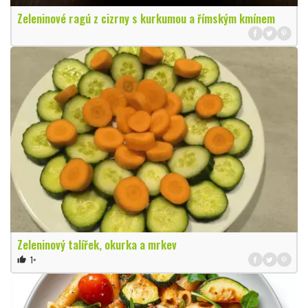
Zeleninové ragú z cizrny s kurkumou a římským kmínem
Zeleninový talířek, okurka a mrkev
1×
thumb_up