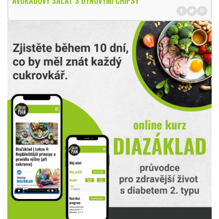
AVOKÁDOVÝ SALÁT S DÝŇOVÝMI CHIPSY