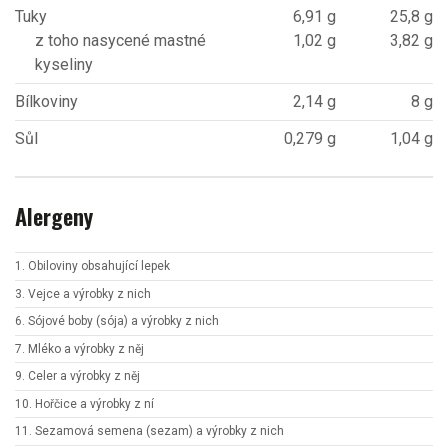
Tuky
6,91 g
25,8 g
z toho nasycené mastné
1,02 g
3,82 g
kyseliny
Bílkoviny
2,14 g
8 g
Sůl
0,279 g
1,04 g
Alergeny
1. Obiloviny obsahující lepek
3. Vejce a výrobky z nich
6. Sójové boby (sója) a výrobky z nich
7. Mléko a výrobky z něj
9. Celer a výrobky z něj
10. Hořčice a výrobky z ní
11. Sezamová semena (sezam) a výrobky z nich