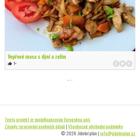
Vepřové maso s dýní a zelím
1×
thumb_up
Tento projekt je spolufinancován Evropskou unií.
Zásady zpracování osobních údajů
|
Všeobecné obchodní podmínky
© 2026 Jídelní plán |
info@jidelniplan.cz