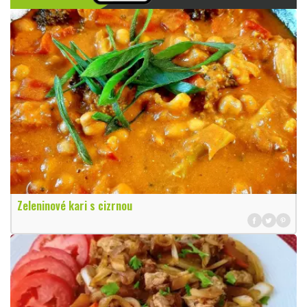
Zeleninové kari s cizrnou