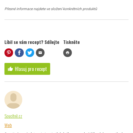
Přesné informace najdete ve složení konkrétních produktů
Líbil se vám recept? Sdílejte
Tiskněte
mail
print
Hlasuj pro recept
thumb_up
Soucitně.cz
Web