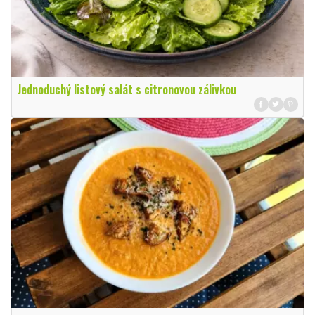
Jednoduchý listový salát s citronovou zálivkou