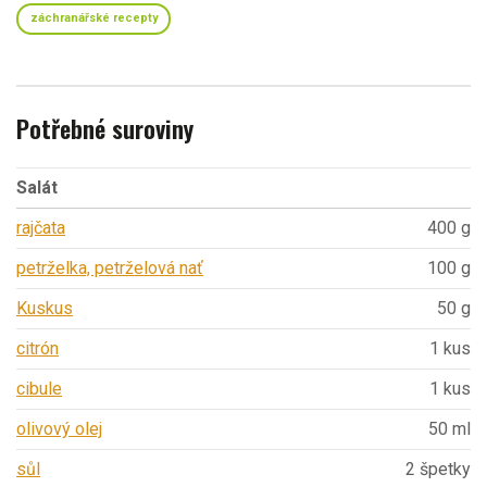
záchranářské recepty
Potřebné suroviny
Salát
rajčata
400 g
petrželka, petrželová nať
100 g
Kuskus
50 g
citrón
1 kus
cibule
1 kus
olivový olej
50 ml
sůl
2 špetky