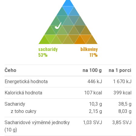
sacharidy
bílkoviny
53
%
11
%
Čeho
na 100 g
na 1 porci
Energetická hodnota
446 kJ
1 670 kJ
Kalorická hodnota
107 kcal
399 kcal
Sacharidy
10,3 g
38,5 g
z toho cukry
2,15 g
8,03 g
Sacharidové výměnné jednotky
1,03 SVJ
3,85 SVJ
(10 g)