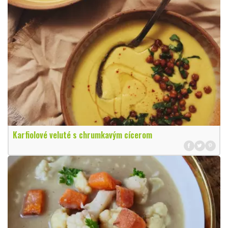
Karfiolové veluté s chrumkavým cícerom