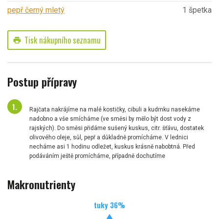
pepř černý mletý
1 špetka
Tisk nákupního seznamu
print
Postup přípravy
Rajčata nakrájíme na malé kostičky, cibuli a kudrnku nasekáme
nadobno a vše smícháme (ve směsi by mělo být dost vody z
rajských). Do směsi přidáme sušený kuskus, citr. šťávu, dostatek
olivového oleje, sůl, pepř a důkladně promícháme. V lednici
necháme asi 1 hodinu odležet, kuskus krásně nabobtná. Před
podáváním ještě promícháme, případně dochutíme
Makronutrienty
tuky
36
%