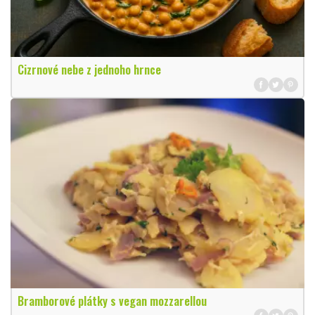
Cizrnové nebe z jednoho hrnce
Bramborové plátky s vegan mozzarellou