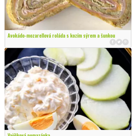
Avokádo-mozarellová roláda s kozím sýrem a šunkou
Vajíčková pomazánka