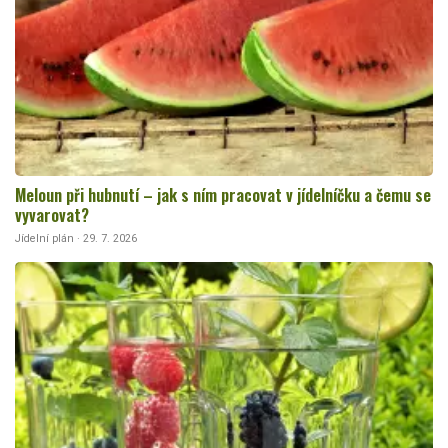
Meloun při hubnutí – jak s ním pracovat v jídelníčku a čemu se
vyvarovat?
Jídelní plán · 29. 7. 2026