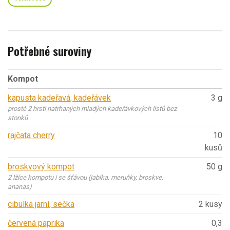
Potřebné suroviny
Kompot
kapusta kadeřavá, kadeřávek
3 g
prostě 2 hrsti natrhaných mladých kadeřávkových listů bez
stonků
rajčata cherry
10
kusů
broskvový kompot
50 g
2 lžíce kompotu i se šťávou (jablka, meruňky, broskve,
ananas)
cibulka jarní, sečka
2 kusy
červená paprika
0,3