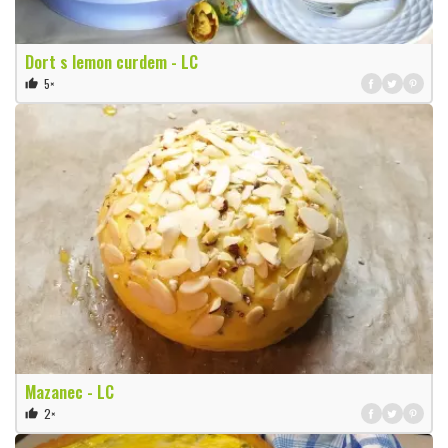
Dort s lemon curdem - LC
5×
thumb_up
Mazanec - LC
2×
thumb_up