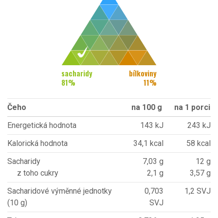
sacharidy
bílkoviny
81
%
11
%
Čeho
na 100 g
na 1 porci
Energetická hodnota
143 kJ
243 kJ
Kalorická hodnota
34,1 kcal
58 kcal
Sacharidy
7,03 g
12 g
z toho cukry
2,1 g
3,57 g
Sacharidové výměnné jednotky
0,703
1,2 SVJ
(10 g)
SVJ