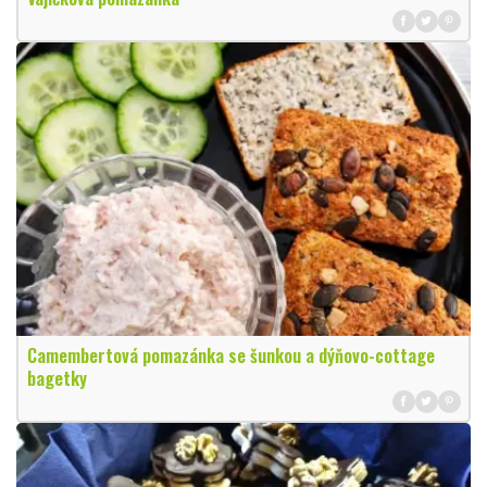
Camembertová pomazánka se šunkou a dýňovo-cottage
bagetky