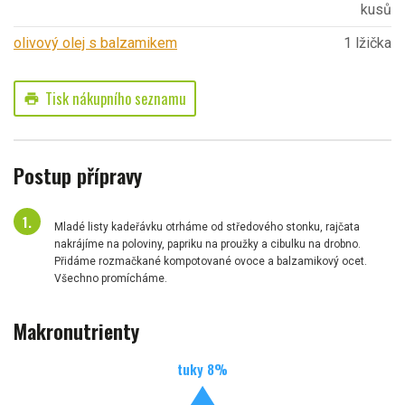
kusů
olivový olej s balzamikem
1 lžička
Tisk nákupního seznamu
print
Postup přípravy
Mladé listy kadeřávku otrháme od středového stonku, rajčata
nakrájíme na poloviny, papriku na proužky a cibulku na drobno.
Přidáme rozmačkané kompotované ovoce a balzamikový ocet.
Všechno promícháme.
Makronutrienty
tuky
8
%