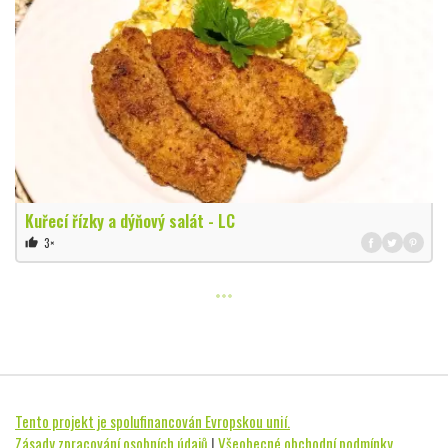
Kuřecí řízky a dýňový salát - LC
3×
thumb_up
Tento projekt je spolufinancován Evropskou unií.
Zásady zpracování osobních údajů
|
Všeobecné obchodní podmínky