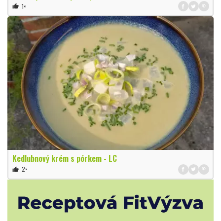
1×
thumb_up
Kedlubnový krém s pórkem - LC
2×
thumb_up