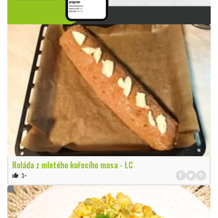
Roláda z mletého kuřecího masa - LC
3×
thumb_up