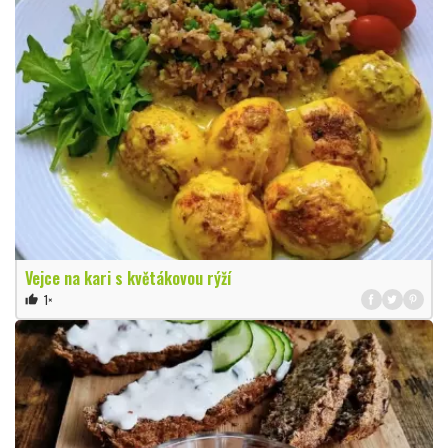
Vejce na kari s květákovou rýží
1×
thumb_up