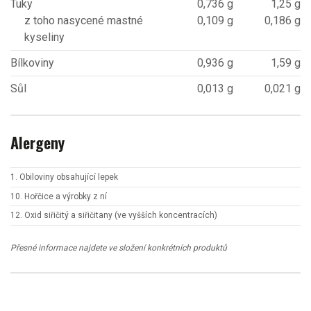
Tuky
0,736 g
1,25 g
z toho nasycené mastné
0,109 g
0,186 g
kyseliny
Bílkoviny
0,936 g
1,59 g
Sůl
0,013 g
0,021 g
Alergeny
1. Obiloviny obsahující lepek
10. Hořčice a výrobky z ní
12. Oxid siřičitý a siřičitany (ve vyšších koncentracích)
Přesné informace najdete ve složení konkrétních produktů