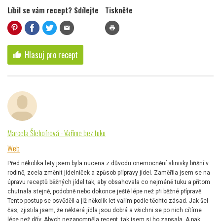
Líbil se vám recept? Sdílejte
Tiskněte
mail
print
Hlasuj pro recept
thumb_up
Marcela Šlehofrová - Vaříme bez tuku
Web
Před několika lety jsem byla nucena z důvodu onemocnění slinivky břišní v
rodině, zcela změnit jídelníček a způsob přípravy jídel. Zaměřila jsem se na
úpravu receptů běžných jídel tak, aby obsahovala co nejméně tuku a přitom
chutnala stejně, podobně nebo dokonce ještě lépe než při běžné přípravě.
Tento postup se osvědčil a již několik let vařím podle těchto zásad. Jak šel
čas, zjistila jsem, že některá jídla jsou dobrá a všichni se po nich cítíme
lépe než dřív. Abych nezapomněla recept, tak jsem si ho zapsala. A pak