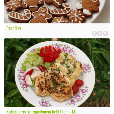
Perníčky
Kuřecí prsa se zapečeným květákem - LC