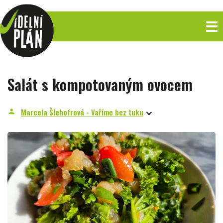
Salát s kompotovaným ovocem
Marcela Šlehofrová - Vaříme bez tuku
person