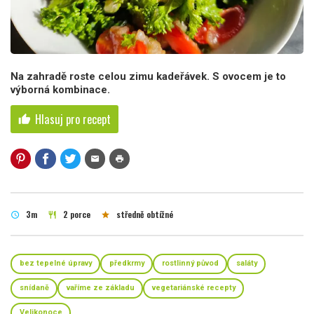
Na zahradě roste celou zimu kadeřávek. S ovocem je to
výborná kombinace.
Hlasuj pro recept
thumb_up
mail
print
3m
2 porce
středně obtížné
schedule
restaurant
star
bez tepelné úpravy
předkrmy
rostlinný původ
saláty
snídaně
vaříme ze základu
vegetariánské recepty
Velikonoce