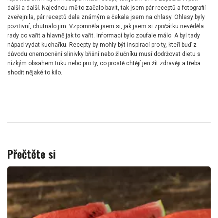
další a další. Najednou mě to začalo bavit, tak jsem pár receptů a fotografií
zveřejnila, pár receptů dala známým a čekala jsem na ohlasy. Ohlasy byly
pozitivní, chutnalo jim. Vzpomněla jsem si, jak jsem si zpočátku nevěděla
rady co vařit a hlavně jak to vařit. Informací bylo zoufale málo. A byl tady
nápad vydat kuchařku. Recepty by mohly být inspirací pro ty, kteří buď z
důvodu onemocnění slinivky břišní nebo žlučníku musí dodržovat dietu s
nízkým obsahem tuku nebo pro ty, co prostě chtějí jen žít zdravěji a třeba
shodit nějaké to kilo.
Přečtěte si