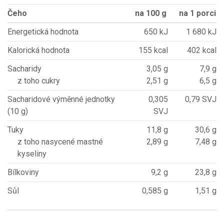
Čeho
na 100 g
na 1 porci
Energetická hodnota
650 kJ
1 680 kJ
Kalorická hodnota
155 kcal
402 kcal
Sacharidy
3,05 g
7,9 g
z toho cukry
2,51 g
6,5 g
Sacharidové výměnné jednotky
0,305
0,79 SVJ
(10 g)
SVJ
Tuky
11,8 g
30,6 g
z toho nasycené mastné
2,89 g
7,48 g
kyseliny
Bílkoviny
9,2 g
23,8 g
Sůl
0,585 g
1,51 g