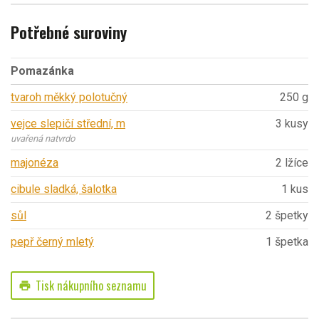
Potřebné suroviny
Pomazánka
tvaroh měkký polotučný
250 g
vejce slepičí střední, m
3 kusy
uvařená natvrdo
majonéza
2 lžíce
cibule sladká, šalotka
1 kus
sůl
2 špetky
pepř černý mletý
1 špetka
Tisk nákupního seznamu
print