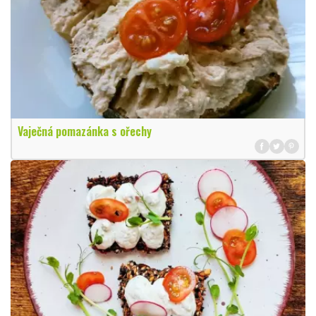
Vaječná pomazánka s ořechy