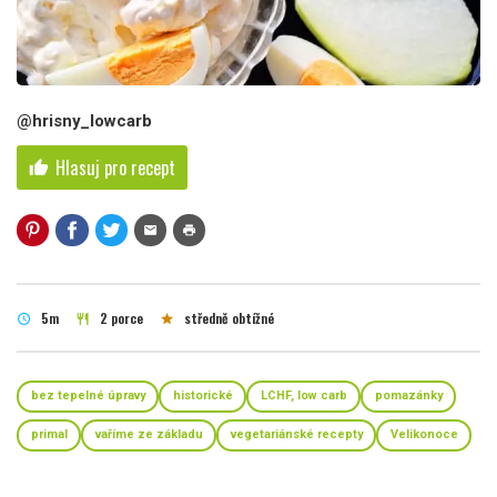
@hrisny_lowcarb
Hlasuj pro recept
thumb_up
mail
print
5m
2 porce
středně obtížné
schedule
restaurant
star
bez tepelné úpravy
historické
LCHF, low carb
pomazánky
primal
vaříme ze základu
vegetariánské recepty
Velikonoce