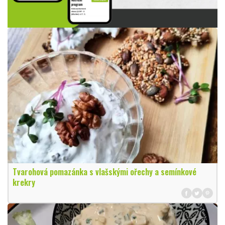
Tvarohová pomazánka s vlašskými ořechy a semínkové
krekry