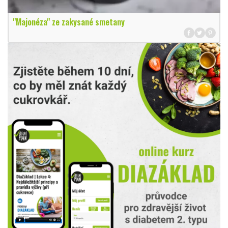
"Majonéza" ze zakysané smetany