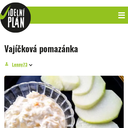
Vajíčková pomazánka
Lenny73
person