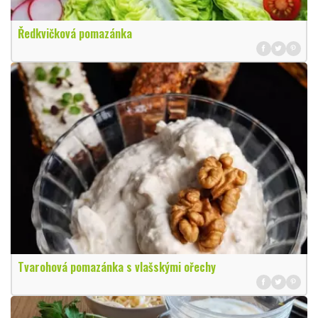
Ředkvičková pomazánka
Tvarohová pomazánka s vlašskými ořechy