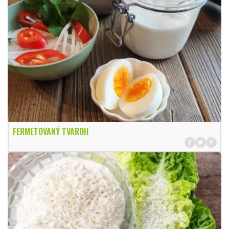
FERMETOVANÝ TVAROH