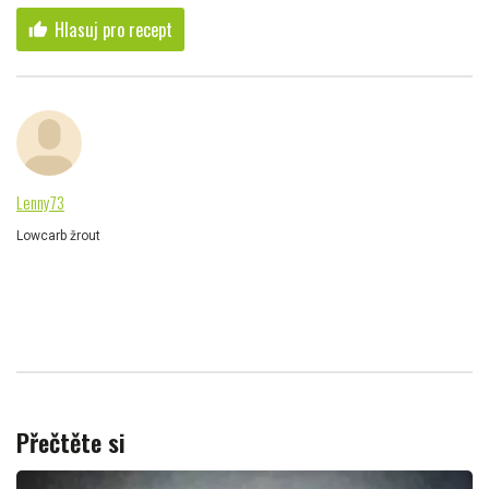
Hlasuj pro recept
thumb_up
Lenny73
Lowcarb žrout
Přečtěte si