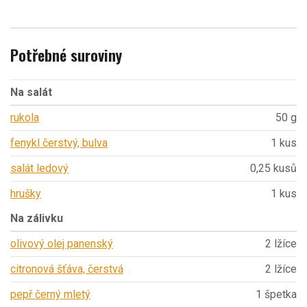
Potřebné suroviny
Na salát
rukola
50 g
fenykl čerstvý, bulva
1 kus
salát ledový
0,25 kusů
hrušky
1 kus
Na zálivku
olivový olej panenský
2 lžíce
citronová šťáva, čerstvá
2 lžíce
pepř černý mletý
1 špetka