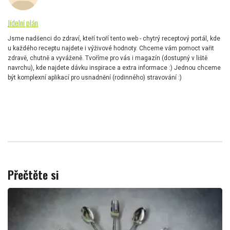
Jídelní plán
Jsme nadšenci do zdraví, kteří tvoří tento web - chytrý receptový portál, kde
u každého receptu najdete i výživové hodnoty. Chceme vám pomoct vařit
zdravě, chutně a vyváženě. Tvoříme pro vás i magazín (dostupný v liště
navrchu), kde najdete dávku inspirace a extra informace :) Jednou chceme
být komplexní aplikací pro usnadnění (rodinného) stravování :)
Přečtěte si