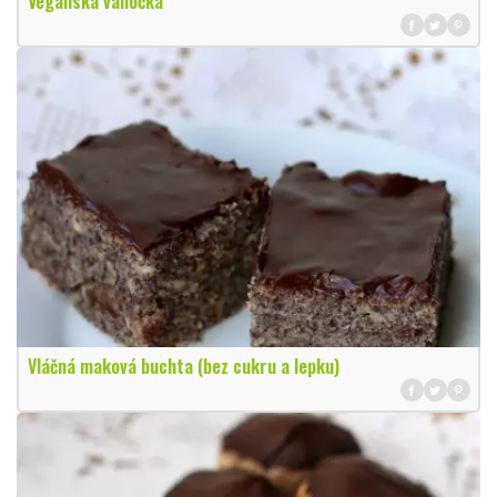
Veganská vánočka
Vláčná maková buchta (bez cukru a lepku)