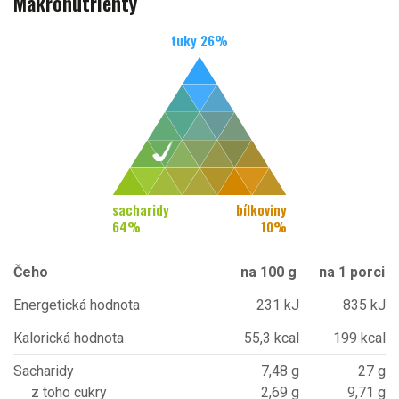
Makronutrienty
tuky
26
%
sacharidy
bílkoviny
64
%
10
%
Čeho
na 100 g
na 1 porci
Energetická hodnota
231 kJ
835 kJ
Kalorická hodnota
55,3 kcal
199 kcal
Sacharidy
7,48 g
27 g
z toho cukry
2,69 g
9,71 g