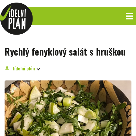
Rychlý fenyklový salát s hruškou
Jídelní plán
person