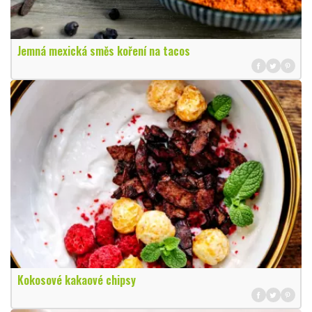
Jemná mexická směs koření na tacos
Kokosové kakaové chipsy