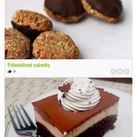
Polomáčené sušenky
1×
thumb_up