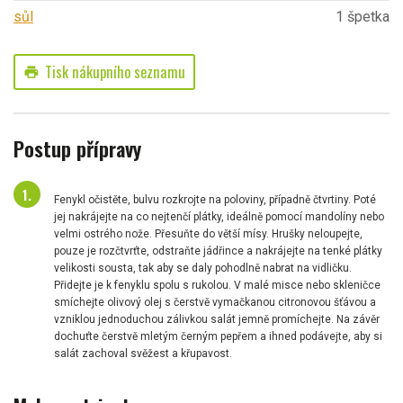
sůl
1 špetka
Tisk nákupního seznamu
print
Postup přípravy
Fenykl očistěte, bulvu rozkrojte na poloviny, případně čtvrtiny. Poté
jej nakrájejte na co nejtenčí plátky, ideálně pomocí mandolíny nebo
velmi ostrého nože. Přesuňte do větší mísy. Hrušky neloupejte,
pouze je rozčtvrťte, odstraňte jádřince a nakrájejte na tenké plátky
velikosti sousta, tak aby se daly pohodlně nabrat na vidličku.
Přidejte je k fenyklu spolu s rukolou. V malé misce nebo skleničce
smíchejte olivový olej s čerstvě vymačkanou citronovou šťávou a
vzniklou jednoduchou zálivkou salát jemně promíchejte. Na závěr
dochuťte čerstvě mletým černým pepřem a ihned podávejte, aby si
salát zachoval svěžest a křupavost.