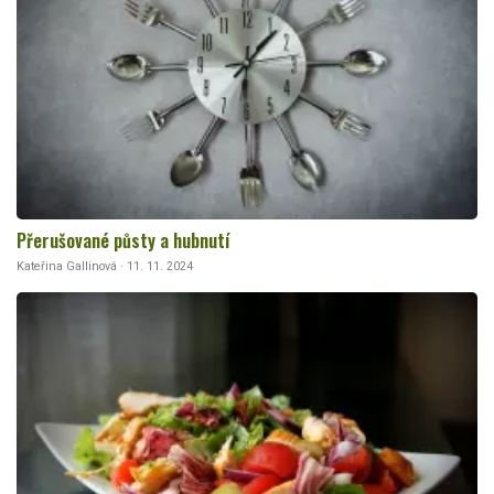
Přerušované půsty a hubnutí
Kateřina Gallinová · 11. 11. 2024