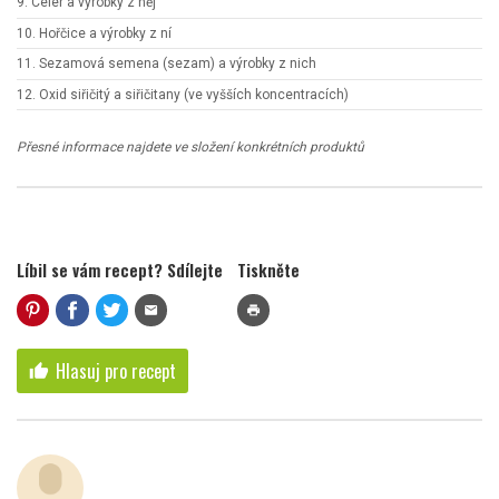
9. Celer a výrobky z něj
10. Hořčice a výrobky z ní
11. Sezamová semena (sezam) a výrobky z nich
12. Oxid siřičitý a siřičitany (ve vyšších koncentracích)
Přesné informace najdete ve složení konkrétních produktů
Líbil se vám recept? Sdílejte
Tiskněte
mail
print
Hlasuj pro recept
thumb_up