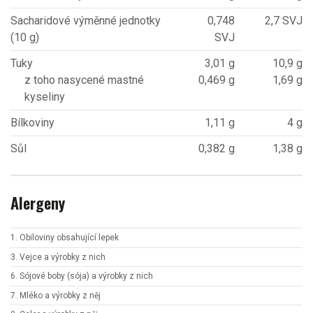
Sacharidové výměnné jednotky
0,748
2,7 SVJ
(10 g)
SVJ
Tuky
3,01 g
10,9 g
z toho nasycené mastné
0,469 g
1,69 g
kyseliny
Bílkoviny
1,11 g
4 g
Sůl
0,382 g
1,38 g
Alergeny
1. Obiloviny obsahující lepek
3. Vejce a výrobky z nich
6. Sójové boby (sója) a výrobky z nich
7. Mléko a výrobky z něj