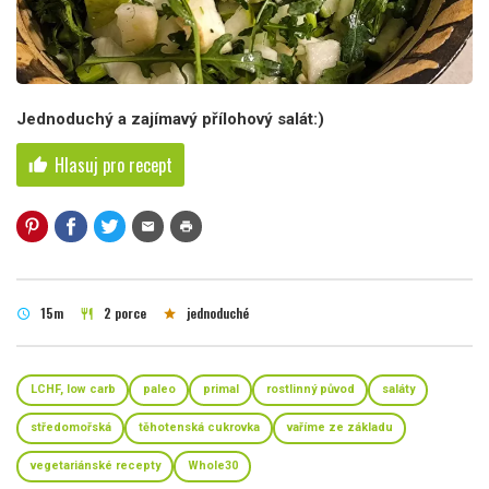
Jednoduchý a zajímavý přílohový salát:)
Hlasuj pro recept
thumb_up
mail
print
15m
2 porce
jednoduché
schedule
restaurant
star
LCHF, low carb
paleo
primal
rostlinný původ
saláty
středomořská
těhotenská cukrovka
vaříme ze základu
vegetariánské recepty
Whole30