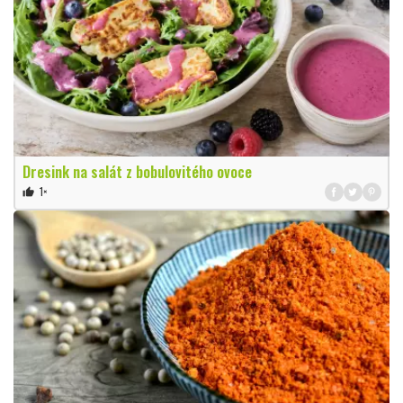
Dresink na salát z bobulovitého ovoce
1×
thumb_up