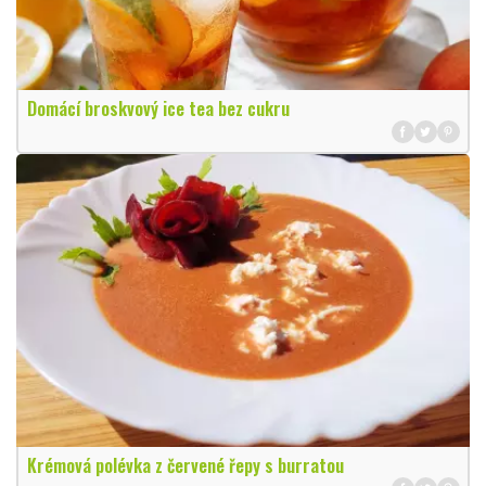
Domácí broskvový ice tea bez cukru
Krémová polévka z červené řepy s burratou