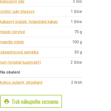
kokosový olej
5 lžic
xylitol, cukr březový
1 lžíce
kakaový prášek, holandské kakao
1 lžíce
máslo čerstvé
70 g
mandle mleté
100 g
slunečnicová semínka
30 g
rum (originál tuzemský)
2 lžíce
Na obalení
kokos sušený, strouhaný
2 hrsti
Tisk nákupního seznamu
print