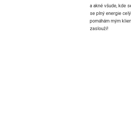
a akné všude, kde s
se plný energie cel
pomáhám mým klientů
zaslouží!