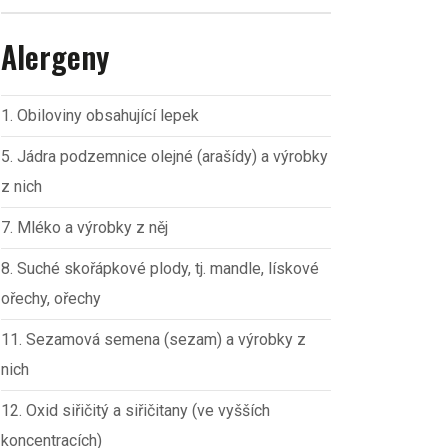
Alergeny
1. Obiloviny obsahující lepek
5. Jádra podzemnice olejné (arašídy) a výrobky
z nich
7. Mléko a výrobky z něj
8. Suché skořápkové plody, tj. mandle, lískové
ořechy, ořechy
11. Sezamová semena (sezam) a výrobky z
nich
12. Oxid siřičitý a siřičitany (ve vyšších
koncentracích)