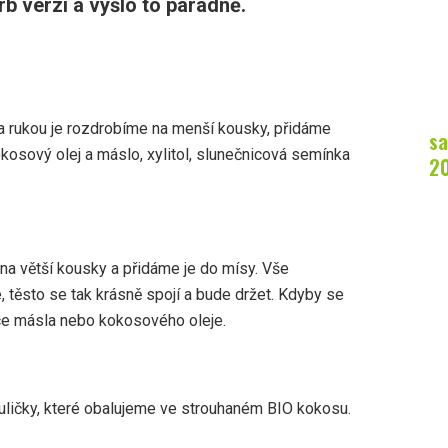
rb verzi a vyšlo to parádně.
 rukou je rozdrobíme na menší kousky, přidáme
sa
osový olej a máslo, xylitol, slunečnicová semínka
2
na větší kousky a přidáme je do mísy. Vše
 těsto se tak krásně spojí a bude držet. Kdyby se
íce másla nebo kokosového oleje.
uličky, které obalujeme ve strouhaném BIO kokosu.