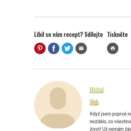
Líbil se vám recept? Sdílejte
Tiskněte
mail
print
Michal
Web
Když jsem poprvé nar
nezdálo, co všechno
život! Už nemám žád