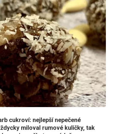
rb cukroví: nejlepší nepečené
dycky miloval rumové kuličky, tak