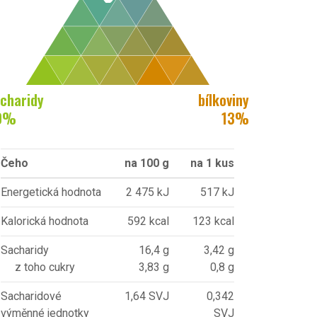
charidy
bílkoviny
0
%
13
%
Čeho
na 100 g
na 1 kus
Energetická hodnota
2 475 kJ
517 kJ
Kalorická hodnota
592 kcal
123 kcal
Sacharidy
16,4 g
3,42 g
z toho cukry
3,83 g
0,8 g
Sacharidové
1,64 SVJ
0,342
výměnné jednotky
SVJ