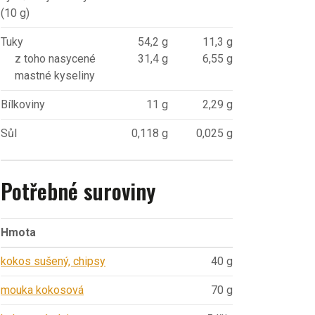
(10 g)
Tuky
54,2 g
11,3 g
z toho nasycené
31,4 g
6,55 g
mastné kyseliny
Bílkoviny
11 g
2,29 g
Sůl
0,118 g
0,025 g
Potřebné suroviny
Hmota
kokos sušený, chipsy
40 g
mouka kokosová
70 g