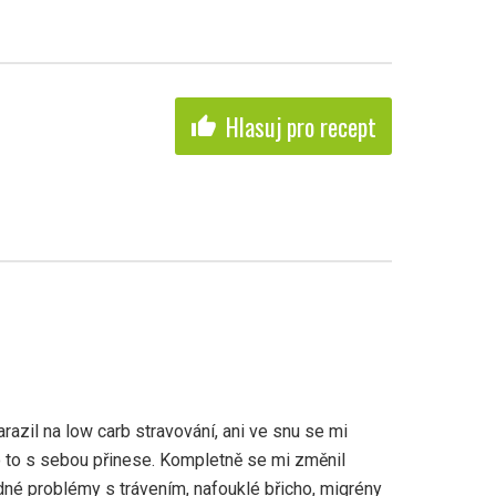
Hlasuj pro recept
thumb_up
azil na low carb stravování, ani ve snu se mi
 to s sebou přinese. Kompletně se mi změnil
né problémy s trávením, nafouklé břicho, migrény