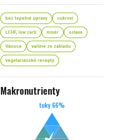
bez tepelné úpravy
cukroví
LCHF, low carb
mixér
oslava
Vánoce
vaříme ze základu
vegetariánské recepty
Makronutrienty
tuky
66
%