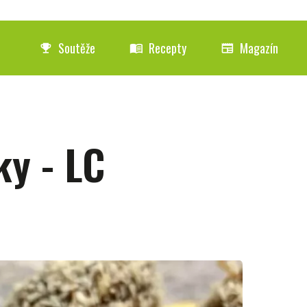
Soutěže
Recepty
Magazín
emoji_events
menu_book
newspaper
ky - LC