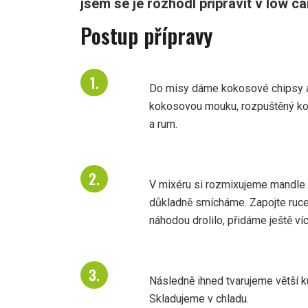
jsem se je rozhodl připravit v low ca
Postup přípravy
Do mísy dáme kokosové chipsy a
kokosovou mouku, rozpuštěný kok
a rum.
V mixéru si rozmixujeme mandle 
důkladně smícháme. Zapojte ruce,
náhodou drolilo, přidáme ještě v
Následně ihned tvarujeme větší k
Skladujeme v chladu.