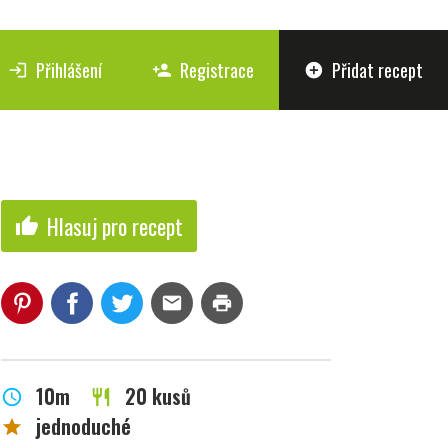
Přihlášení
Registrace
Přidat recept
login
person_add
add_circle
Hlasuj pro recept
thumb_up
mail
print
10m
20 kusů
schedule
restaurant
jednoduché
star