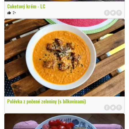
Cuketový krém - LC
2×
thumb_up
Polévka z pečené zeleniny (s bílkovinami)