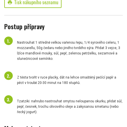
Tisk nákupního seznamu
print
Postup přípravy
Nastrouhat 1 středně velkou vařenou řepu, 1/4 syrového celeru, 1
mozzarellu, 50g čedaru nebo jiného tvrdého sýra. Přidat 3 vejce, 3
lžíce mandlové mouky, sůl, pepř, zelenou petrželku, sezamové a
slunečnicové semínko.
Z těsta tvořit v ruce placky, dát na lehce omaštěný pečící papír a
péct v troubě 20-30 minut na 180 stupňů.
Tzatziki: nahrubo nastrouhat omytou neloupanou okurku, přidat sůl,
pepř, česnek, trochu olivového oleje a zakysanou smetanu (nebo
řecký jogurt).