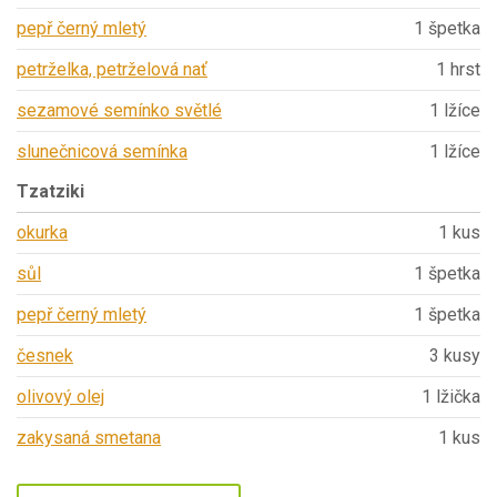
pepř černý mletý
1 špetka
petrželka, petrželová nať
1 hrst
sezamové semínko světlé
1 lžíce
slunečnicová semínka
1 lžíce
Tzatziki
okurka
1 kus
sůl
1 špetka
pepř černý mletý
1 špetka
česnek
3 kusy
olivový olej
1 lžička
zakysaná smetana
1 kus