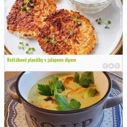
Květákové placičky s jalapeno dipem