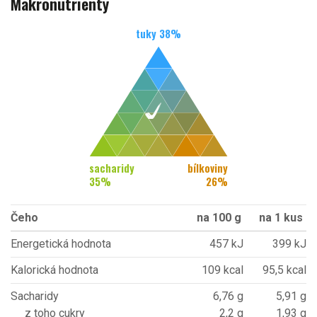
Makronutrienty
tuky
38
%
sacharidy
bílkoviny
35
%
26
%
Čeho
na 100 g
na 1 kus
Energetická hodnota
457 kJ
399 kJ
Kalorická hodnota
109 kcal
95,5 kcal
Sacharidy
6,76 g
5,91 g
z toho cukry
2,2 g
1,93 g