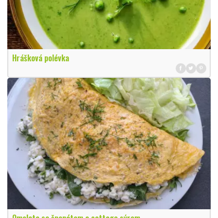
Hrášková polévka
Omeleta se špenátem a cottage sýrem