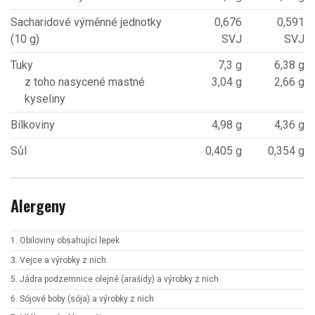
Sacharidové výměnné jednotky
0,676
0,591
(10 g)
SVJ
SVJ
Tuky
7,3 g
6,38 g
z toho nasycené mastné
3,04 g
2,66 g
kyseliny
Bílkoviny
4,98 g
4,36 g
Sůl
0,405 g
0,354 g
Alergeny
1. Obiloviny obsahující lepek
3. Vejce a výrobky z nich
5. Jádra podzemnice olejné (arašídy) a výrobky z nich
6. Sójové boby (sója) a výrobky z nich