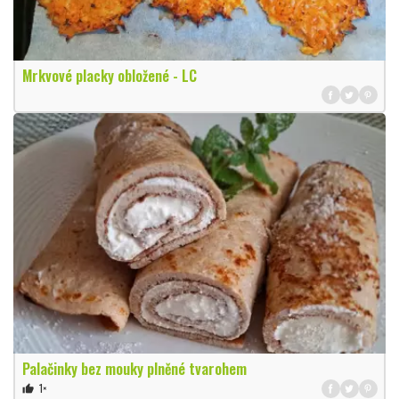
Mrkvové placky obložené - LC
Palačinky bez mouky plněné tvarohem
1×
thumb_up