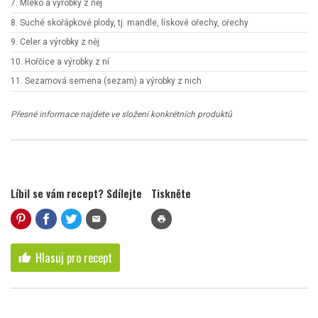
7. Mléko a výrobky z něj
8. Suché skořápkové plody, tj. mandle, lískové ořechy, ořechy
9. Celer a výrobky z něj
10. Hořčice a výrobky z ní
11. Sezamová semena (sezam) a výrobky z nich
Přesné informace najdete ve složení konkrétních produktů
Líbil se vám recept? Sdílejte
Tiskněte
mail
print
Hlasuj pro recept
thumb_up