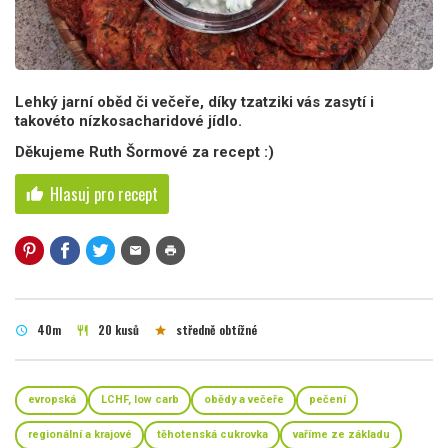
Lehký jarní oběd či večeře, díky tzatziki vás zasytí i
takovéto nízkosacharidové jídlo.
Děkujeme Ruth Šormové za recept :)
Hlasuj pro recept
thumb_up
mail
print
40m
20 kusů
středně obtížné
schedule
restaurant
star
evropská
LCHF, low carb
obědy a večeře
pečení
regionální a krajové
těhotenská cukrovka
vaříme ze základu