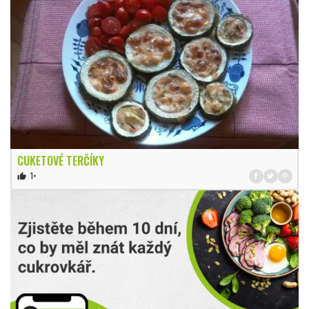
CUKETOVÉ TERČÍKY
1×
thumb_up