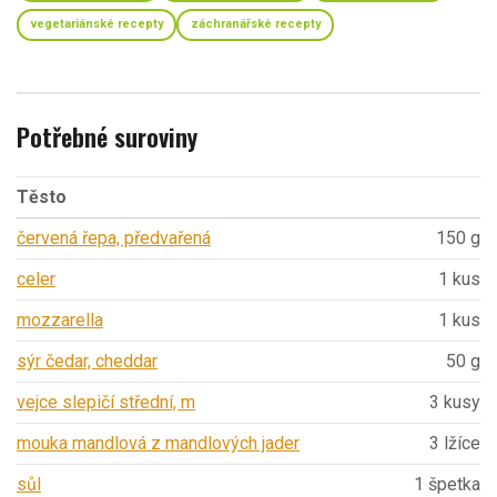
vegetariánské recepty
záchranářské recepty
Potřebné suroviny
Těsto
červená řepa, předvařená
150 g
celer
1 kus
mozzarella
1 kus
sýr čedar, cheddar
50 g
vejce slepičí střední, m
3 kusy
mouka mandlová z mandlových jader
3 lžíce
sůl
1 špetka