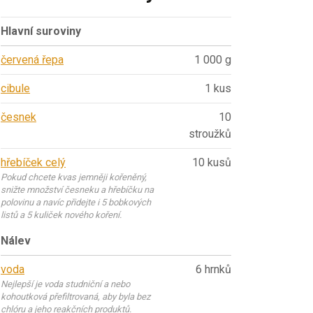
Hlavní suroviny
červená řepa
1 000 g
cibule
1 kus
česnek
10
stroužků
hřebíček celý
10 kusů
Pokud chcete kvas jemněji kořeněný,
snižte množství česneku a hřebíčku na
polovinu a navíc přidejte i 5 bobkových
listů a 5 kuliček nového koření.
Nálev
voda
6 hrnků
Nejlepší je voda studniční a nebo
kohoutková přefiltrovaná, aby byla bez
chlóru a jeho reakčních produktů.