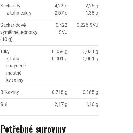
Sacharidy
4,22 g
2,26 g
z toho cukry
2,57 g
1,38 g
Sacharidové
0,422
0,226 SVJ
výměnné jednotky
SVJ
(10 g)
Tuky
0,058 g
0,031 g
z toho
0,001 g
0,001 g
nasycené
mastné
kyseliny
Bílkoviny
0,718 g
0,385 g
Sůl
2,17 g
1,16 g
Potřebné suroviny