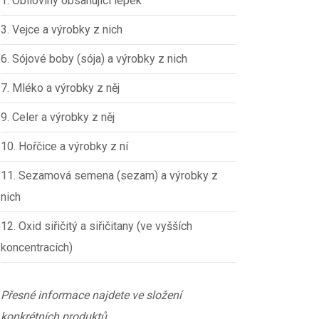
1. Obiloviny obsahující lepek
3. Vejce a výrobky z nich
6. Sójové boby (sója) a výrobky z nich
7. Mléko a výrobky z něj
9. Celer a výrobky z něj
10. Hořčice a výrobky z ní
11. Sezamová semena (sezam) a výrobky z
nich
12. Oxid siřičitý a siřičitany (ve vyšších
koncentracích)
Přesné informace najdete ve složení
konkrétních produktů