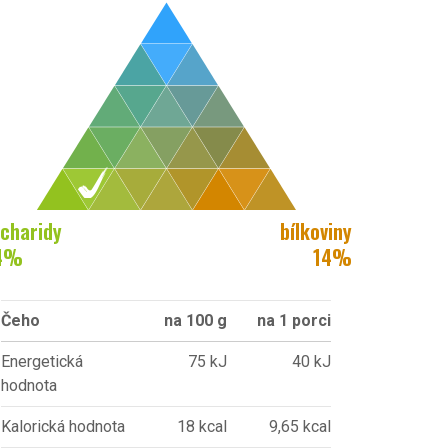
charidy
bílkoviny
4
%
14
%
Čeho
na 100 g
na 1 porci
Energetická
75 kJ
40 kJ
hodnota
Kalorická hodnota
18 kcal
9,65 kcal