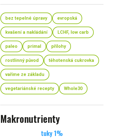
bez tepelné úpravy
evropská
kvašení a nakládání
LCHF, low carb
paleo
primal
přílohy
rostlinný původ
těhotenská cukrovka
vaříme ze základu
vegetariánské recepty
Whole30
Makronutrienty
tuky
1
%