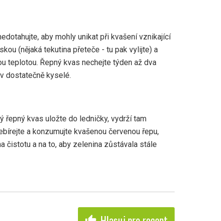
nedotahujte, aby mohly unikat při kvašení vznikající
skou (nějaká tekutina přeteče - tu pak vylijte) a
u teplotou. Řepný kvas nechejte týden až dva
ev dostatečně kyselé.
ý řepný kvas uložte do ledničky, vydrží tam
ebírejte a konzumujte kvašenou červenou řepu,
 na čistotu a na to, aby zelenina zůstávala stále
Hlasuj pro recept
thumb_up