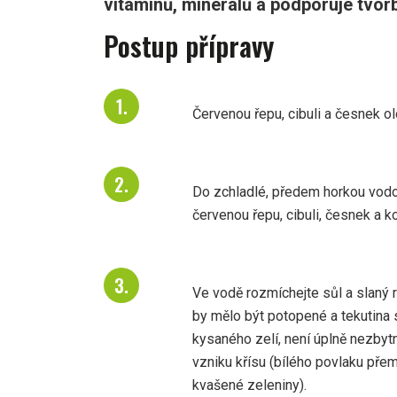
vitamínů, minerálů a podporuje tvorb
Postup přípravy
Červenou řepu, cibuli a česnek olo
Do zchladlé, předem horkou vodou
červenou řepu, cibuli, česnek a ko
Ve vodě rozmíchejte sůl a slaný r
by mělo být potopené a tekutina s
kysaného zelí, není úplně nezbytn
vzniku křísu (bílého povlaku pře
kvašené zeleniny).