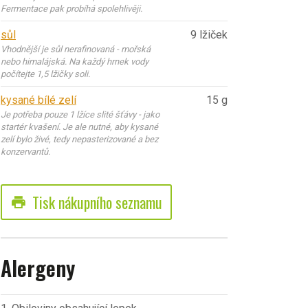
Fermentace pak probíhá spolehlivěji.
sůl
9 lžiček
Vhodnější je sůl nerafinovaná - mořská
nebo himalájská. Na každý hrnek vody
počítejte 1,5 lžičky soli.
kysané bílé zelí
15 g
Je potřeba pouze 1 lžíce slité šťávy - jako
startér kvašení. Je ale nutné, aby kysané
zelí bylo živé, tedy nepasterizované a bez
konzervantů.
Tisk nákupního seznamu
print
Alergeny