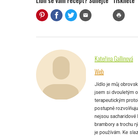
Líbil se vám recept? Sdílejte
Tiskněte
mail
print
Kateřina Gallinová
Web
Jídlo je můj obrovský
jsem si dvouletým 
terapeutickým protok
postupně rozvolňuju,
nejsou sacharidové 
brambory a trochu rý
je používám. Ke sla