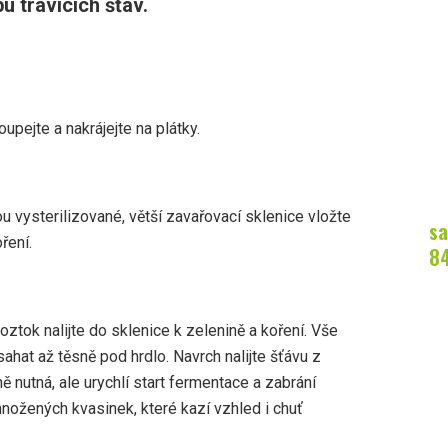
u trávicích šťáv.
upejte a nakrájejte na plátky.
 vysterilizované, větší zavařovací sklenice vložte
sa
ření.
8
oztok nalijte do sklenice k zelenině a koření. Vše
ahat až těsně pod hrdlo. Navrch nalijte šťávu z
ě nutná, ale urychlí start fermentace a zabrání
množených kvasinek, které kazí vzhled i chuť