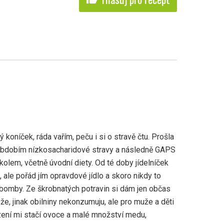
 koníček, ráda vařím, peču i si o stravě čtu. Prošla
obdobím nízkosacharidové stravy a následně GAPS
olem, včetně úvodní diety. Od té doby jídelníček
 ale pořád jím opravdové jídlo a skoro nikdy to
bomby. Ze škrobnatých potravin si dám jen občas
že, jinak obilniny nekonzumuju, ale pro muže a děti
zení mi stačí ovoce a malé množství medu,