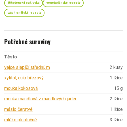
těhotenská cukrovka
vegetariánské recepty
záchranářské recepty
Potřebné suroviny
Těsto
vejce slepičí střední, m
2 kusy
xylitol, cukr březový
1 lžíce
mouka kokosová
15 g
mouka mandlová z mandlových jader
2 lžíce
máslo čerstvé
1 lžíce
mléko plnotučné
3 lžíce