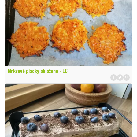
Mrkvové placky obložené - LC