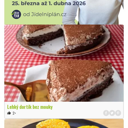
Lehký dortík bez mouky
2×
thumb_up