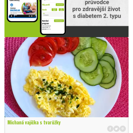
Míchaná vajíčka s tvarůžky