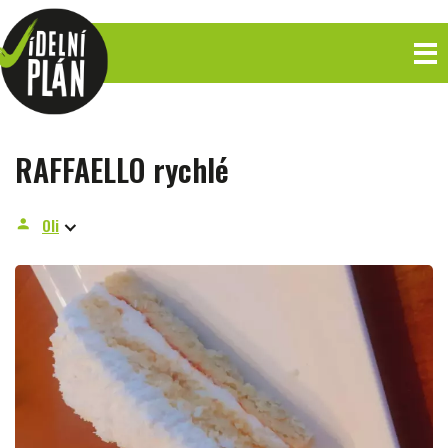
RAFFAELLO rychlé
Oli
person