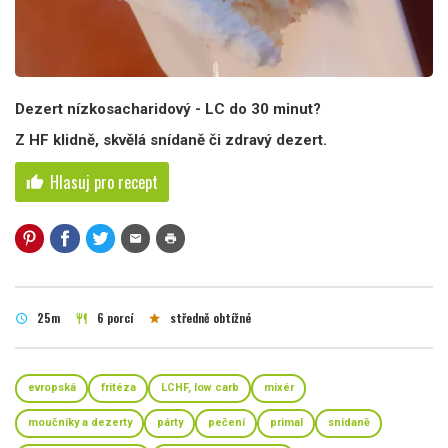
Dezert nízkosacharidový - LC do 30 minut?
Z HF klidně, skvělá snídaně či zdravý dezert.
Hlasuj pro recept
thumb_up
mail
print
25m
6 porcí
středně obtížné
schedule
restaurant
star
evropská
fritéza
LCHF, low carb
mixér
moučníky a dezerty
párty
pečení
primal
snídaně