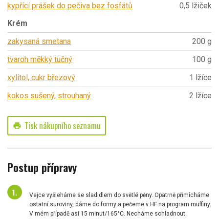
kypřící prášek do pečiva bez fosfátů
0,5 lžiček
Krém
zakysaná smetana
200 g
tvaroh měkký tučný
100 g
xylitol, cukr březový
1 lžíce
kokos sušený, strouhaný
2 lžíce
Tisk nákupního seznamu
print
Postup přípravy
Vejce vyšleháme se sladidlem do světlé pěny. Opatrně přimícháme
ostatní suroviny, dáme do formy a pečeme v HF na program muffiny.
V mém případě asi 15 minut/165°C. Necháme schladnout.