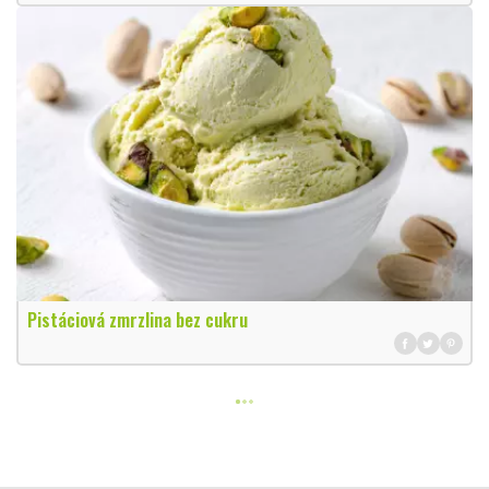
Pistáciová zmrzlina bez cukru