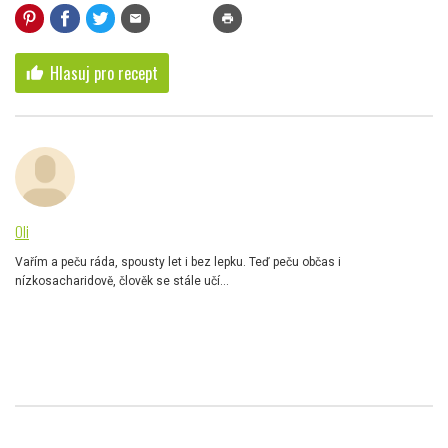
mail
print
Hlasuj pro recept
thumb_up
Oli
Vařím a peču ráda, spousty let i bez lepku. Teď peču občas i
nízkosacharidově, člověk se stále učí...