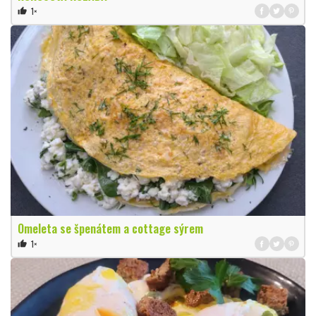
1×
thumb_up
Omeleta se špenátem a cottage sýrem
1×
thumb_up