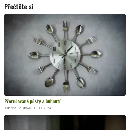
Přečtěte si
Přerušované půsty a hubnutí
Kateřina Gallinová · 11. 11. 2024