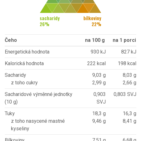
sacharidy
bílkoviny
26
%
22
%
Čeho
na 100 g
na 1 porci
Energetická hodnota
930 kJ
827 kJ
Kalorická hodnota
222 kcal
198 kcal
Sacharidy
9,03 g
8,03 g
z toho cukry
2,99 g
2,66 g
Sacharidové výměnné jednotky
0,903
0,803 SVJ
(10 g)
SVJ
Tuky
18,3 g
16,3 g
z toho nasycené mastné
9,46 g
8,41 g
kyseliny
Bílkoviny
7,51 g
6,68 g