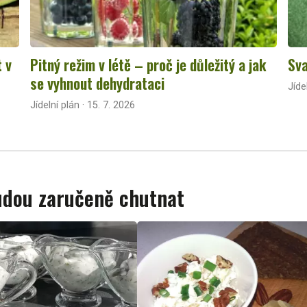
t v
Pitný režim v létě – proč je důležitý a jak
Sva
se vyhnout dehydrataci
Jíde
Jídelní plán · 15. 7. 2026
budou zaručeně chutnat