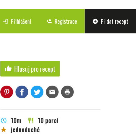
Přihlášení
Registrace
Přidat recept
login
person_add
add_circle
Hlasuj pro recept
thumb_up
mail
print
10m
10 porcí
schedule
restaurant
jednoduché
star