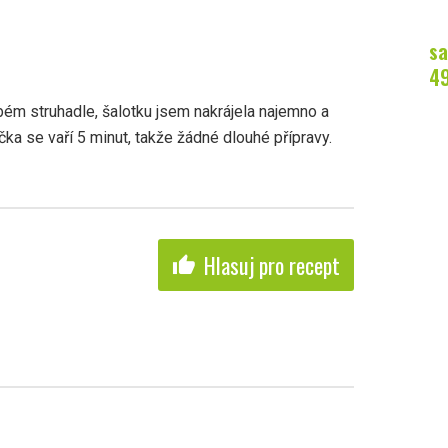
sa
4
bém struhadle, šalotku jsem nakrájela najemno a
ka se vaří 5 minut, takže žádné dlouhé přípravy.
Hlasuj pro recept
thumb_up