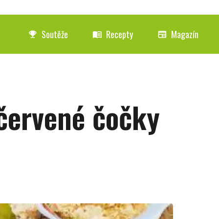
Soutěže
Recepty
Magazín
emoji_events
menu_book
newspaper
červené čočky