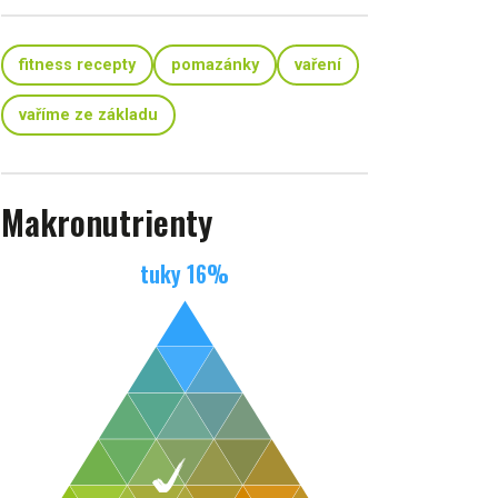
fitness recepty
pomazánky
vaření
vaříme ze základu
Makronutrienty
tuky
16
%