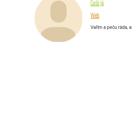
Celá já
Web
Vařím a peču ráda, a