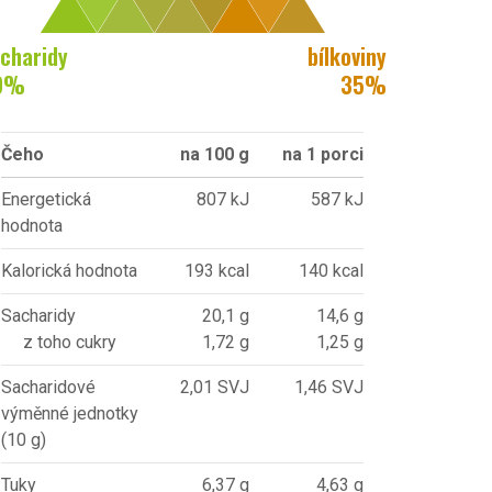
charidy
bílkoviny
9
%
35
%
Čeho
na 100 g
na 1 porci
Energetická
807 kJ
587 kJ
hodnota
Kalorická hodnota
193 kcal
140 kcal
Sacharidy
20,1 g
14,6 g
z toho cukry
1,72 g
1,25 g
Sacharidové
2,01 SVJ
1,46 SVJ
výměnné jednotky
(10 g)
Tuky
6,37 g
4,63 g