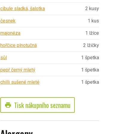
cibule sladká, šalotka
2 kusy
česnek
1 kus
majonéza
1 lžíce
hořčice plnotučná
2 lžičky
sůl
1 špetka
pepř černý mletý
1 špetka
chilli sušené mleté
1 špetka
Tisk nákupního seznamu
print
Alergeny