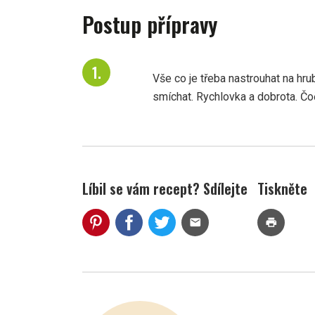
Postup přípravy
Vše co je třeba nastrouhat na hru
smíchat. Rychlovka a dobrota. Čoč
Líbil se vám recept? Sdílejte
Tiskněte
mail
print