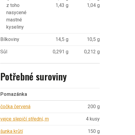
z toho
1,43 g
1,04 g
nasycené
mastné
kyseliny
Bílkoviny
14,5 g
10,5 g
Sůl
0,291 g
0,212 g
Potřebné suroviny
Pomazánka
čočka červená
200 g
vejce slepičí střední, m
4 kusy
šunka krůtí
150 g