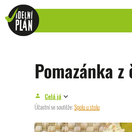
Pomazánka z 
Celá já
person
Účastní se soutěže:
Spolu u stolu