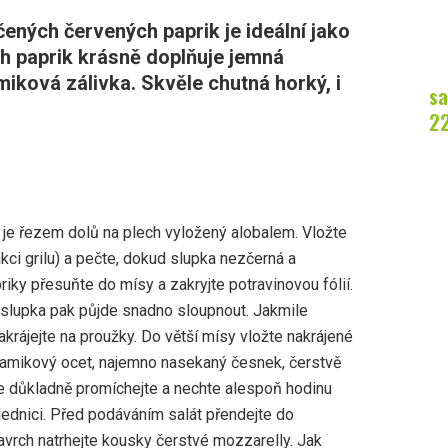
čených červených paprik je ideální jako
ch paprik krásně doplňuje jemná
iková zálivka. Skvěle chutná horký, i
sa
2
e je řezem dolů na plech vyložený alobalem. Vložte
nkci grilu) a pečte, dokud slupka nezčerná a
iky přesuňte do mísy a zakryjte potravinovou fólií.
– slupka pak půjde snadno sloupnout. Jakmile
akrájejte na proužky. Do větší mísy vložte nakrájené
alsamikový ocet, najemno nasekaný česnek, čerstvě
še důkladně promíchejte a nechte alespoň hodinu
lednici. Před podáváním salát přendejte do
navrch natrhejte kousky čerstvé mozzarelly. Jak