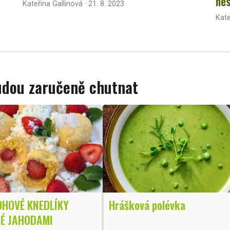
nes
Kateřina Gallinová · 21. 8. 2023
Kate
budou zaručeně chutnat
HOVÉ KNEDLÍKY
Hrášková polévka
É JAHODAMI