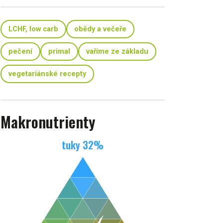
LCHF, low carb
obědy a večeře
pečení
primal
vaříme ze základu
vegetariánské recepty
Makronutrienty
tuky
32
%