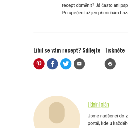
recept obměnit? Já často ani pap
Po upečení už jen přimíchám baza
Líbil se vám recept? Sdílejte
Tiskněte
mail
print
Jídelní plán
Jsme nadšenci do zdr
portál, kde u každé