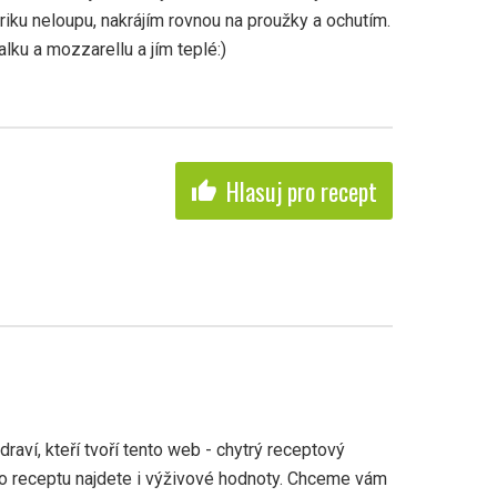
riku neloupu, nakrájím rovnou na proužky a ochutím.
lku a mozzarellu a jím teplé:)
Hlasuj pro recept
thumb_up
aví, kteří tvoří tento web - chytrý receptový
ho receptu najdete i výživové hodnoty. Chceme vám