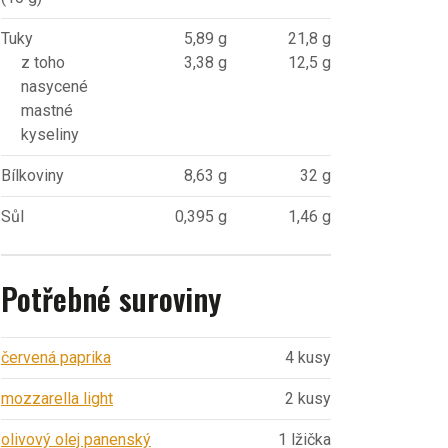
Tuky
5,89 g
21,8 g
z toho
3,38 g
12,5 g
nasycené
mastné
kyseliny
Bílkoviny
8,63 g
32 g
Sůl
0,395 g
1,46 g
Potřebné suroviny
červená paprika
4 kusy
mozzarella light
2 kusy
olivový olej panenský
1 lžička