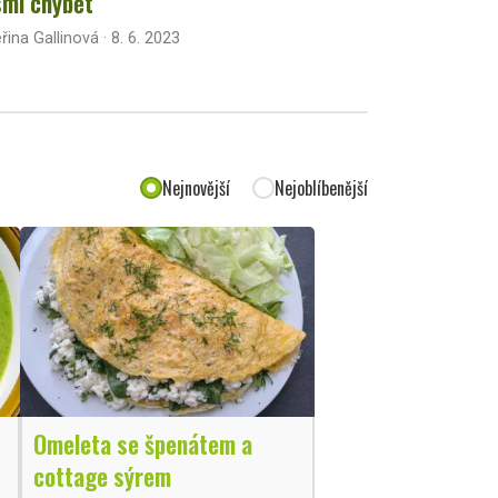
mí chybět
řina Gallinová · 8. 6. 2023
Nejnovější
Nejoblíbenější
Omeleta se špenátem a
cottage sýrem