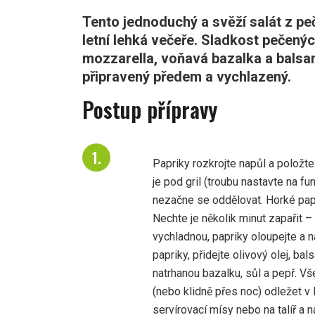
Tento jednoduchý a svěží salát z pe
letní lehká večeře. Sladkost pečený
mozzarella, voňavá bazalka a balsam
připravený předem a vychlazený.
Postup přípravy
Papriky rozkrojte napůl a položt
je pod gril (troubu nastavte na fu
nezačne se oddělovat. Horké papr
Nechte je několik minut zapařit 
vychladnou, papriky oloupejte a n
papriky, přidejte olivový olej, b
natrhanou bazalku, sůl a pepř. V
(nebo klidně přes noc) odležet v 
servírovací mísy nebo na talíř a 