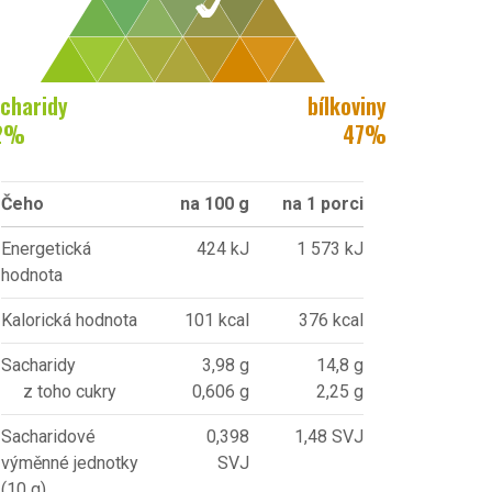
charidy
bílkoviny
2
%
47
%
Čeho
na 100 g
na 1 porci
Energetická
424 kJ
1 573 kJ
hodnota
Kalorická hodnota
101 kcal
376 kcal
Sacharidy
3,98 g
14,8 g
z toho cukry
0,606 g
2,25 g
Sacharidové
0,398
1,48 SVJ
výměnné jednotky
SVJ
(10 g)