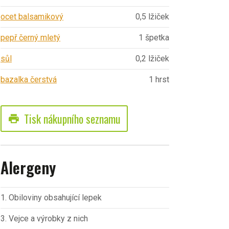
ocet balsamikový
0,5 lžiček
pepř černý mletý
1 špetka
sůl
0,2 lžiček
bazalka čerstvá
1 hrst
Tisk nákupního seznamu
print
Alergeny
1. Obiloviny obsahující lepek
3. Vejce a výrobky z nich