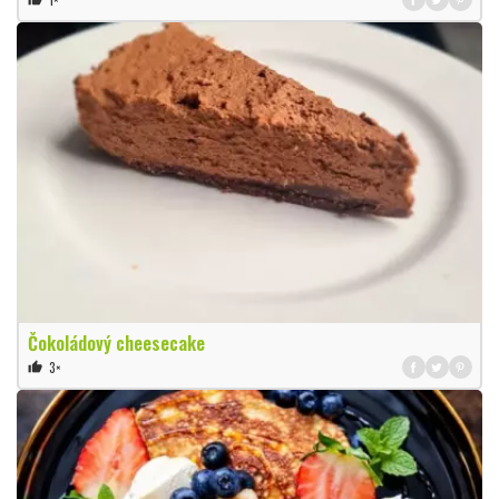
Čokoládový cheesecake
3×
thumb_up