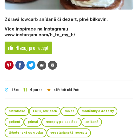
Zdravá lowcarb snídaně či dezert, plné bílkovin.
Více inspirace na Instagramu
www.instargam.com/b_to_my_b/
Hlasuj pro recept
thumb_up
mail
print
25m
4 porce
středně obtížné
schedule
restaurant
star
historické
LCHF, low carb
mixér
moučníky a dezerty
pečení
primal
recepty po babičce
snídaně
těhotenská cukrovka
vegetariánské recepty