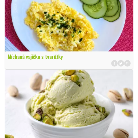
Míchaná vajíčka s tvarůžky