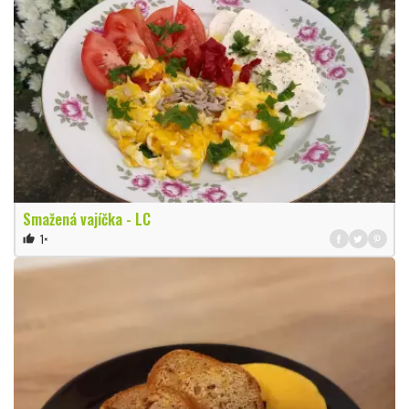
Smažená vajíčka - LC
1×
thumb_up