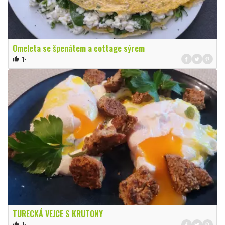
Omeleta se špenátem a cottage sýrem
1×
thumb_up
TURECKÁ VEJCE S KRUTONY
1×
thumb_up