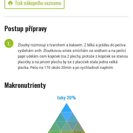
Tisk nákupního seznamu
print
Postup přípravy
Žloutky rozmixuji s tvarohem a kakaem. Z bílků a prášku do pečiva
vyšlehám sníh. Žloutkovou směs smíchám se sněhem a na pečící
papír udělám osm kopiček (na 2 plechy, protože z kopiček se stanou
placičky a na jenom plechu by se z placiček stala jedna velká
placka. Peču na 170 okolo 20min a po vychladnutí naplním.
Makronutrienty
tuky
20
%