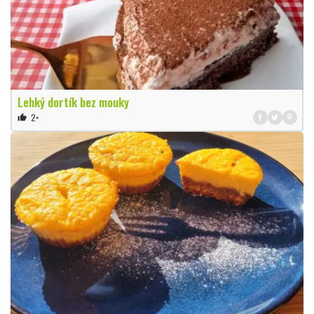
Lehký dortík bez mouky
2×
thumb_up