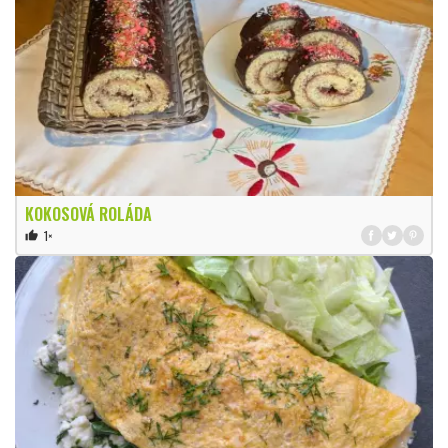
KOKOSOVÁ ROLÁDA
1×
thumb_up