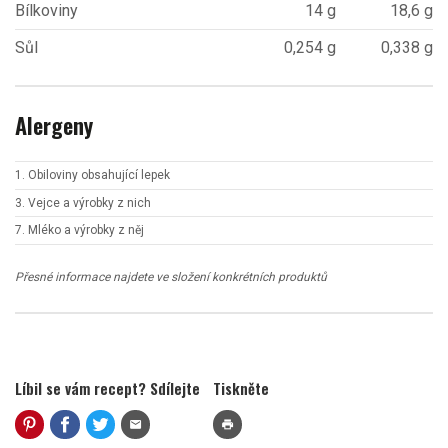
Bílkoviny
14 g
18,6 g
Sůl
0,254 g
0,338 g
Alergeny
1. Obiloviny obsahující lepek
3. Vejce a výrobky z nich
7. Mléko a výrobky z něj
Přesné informace najdete ve složení konkrétních produktů
Líbil se vám recept? Sdílejte
Tiskněte
mail
print