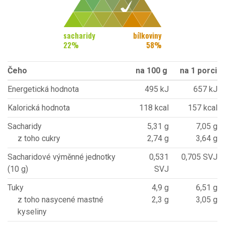
sacharidy
bílkoviny
22
%
58
%
Čeho
na 100 g
na 1 porci
Energetická hodnota
495 kJ
657 kJ
Kalorická hodnota
118 kcal
157 kcal
Sacharidy
5,31 g
7,05 g
z toho cukry
2,74 g
3,64 g
Sacharidové výměnné jednotky
0,531
0,705 SVJ
(10 g)
SVJ
Tuky
4,9 g
6,51 g
z toho nasycené mastné
2,3 g
3,05 g
kyseliny