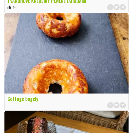
TVAROHOVÉ KNEDLÍKY PLNĚNÉ JAHODAMI
1×
thumb_up
Cottage bagely