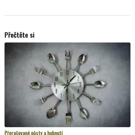
Přečtěte si
Přerušované půsty a hubnutí