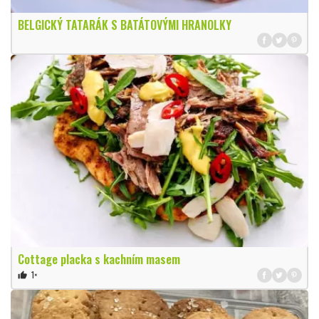
BELGICKÝ TATARÁK S BATÁTOVÝMI HRANOLKY
Cottage placka s kachním masem
1×
thumb_up