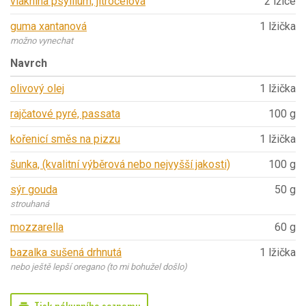
vláknina psyllium, jitrocelová
2 lžíce
guma xantanová
1 lžička
možno vynechat
Navrch
olivový olej
1 lžička
rajčatové pyré, passata
100 g
kořenicí směs na pizzu
1 lžička
šunka, (kvalitní výběrová nebo nejvyšší jakosti)
100 g
sýr gouda
50 g
strouhaná
mozzarella
60 g
bazalka sušená drhnutá
1 lžička
nebo ještě lepší oregano (to mi bohužel došlo)