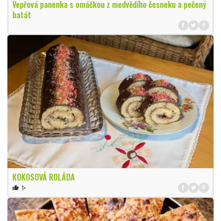
Vepřová panenka s omáčkou z medvědího česneku a pečený
batát
KOKOSOVÁ ROLÁDA
1×
thumb_up