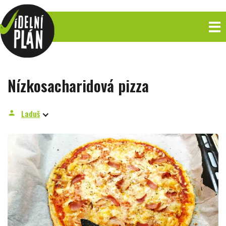
Nízkosacharidová pizza
Laduš
person