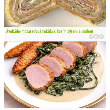
Avokádo-mozarellová roláda s kozím sýrem a šunkou