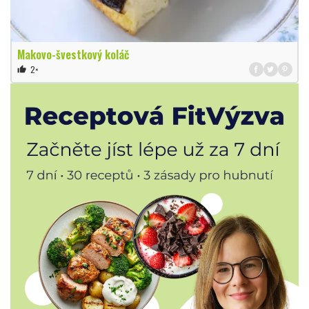
Makovo-švestkový koláč
2×
thumb_up