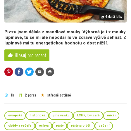
4 další fotky
photo_library
Pizzu jsem dělala z mandlové mouky. Výborná je i z mouky
lupinové, tu se mi ale nepodařilo ve zdravé výživě sehnat. Z
lupinové má tu energetickou hodnotu o dost nižší.
Hlasuj pro recept
thumb_up
mail
print
1h
2 porce
středně obtížné
schedule
restaurant
star
evropská
historické
jíme venku
LCHF, low carb
mixér
obědy a večeře
oslava
párty
párty pro děti
pečení