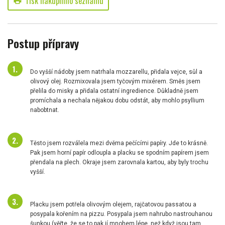
Tisk nákupního seznamu
print
Postup přípravy
Do vyšší nádoby jsem natrhala mozzarellu, přidala vejce, sůl a
olivový olej. Rozmixovala jsem tyčovým mixérem. Směs jsem
přelila do misky a přidala ostatní ingredience. Důkladně jsem
promíchala a nechala nějakou dobu odstát, aby mohlo psyllium
nabobtnat.
Těsto jsem rozválela mezi dvěma pečícími papíry. Jde to krásně.
Pak jsem horní papír odloupla a placku se spodním papírem jsem
přendala na plech. Okraje jsem zarovnala kartou, aby byly trochu
vyšší.
Placku jsem potřela olivovým olejem, rajčatovou passatou a
posypala kořením na pizzu. Posypala jsem nahrubo nastrouhanou
šunkou (věřte, že se to pak jí mnohem lépe, než když jsou tam