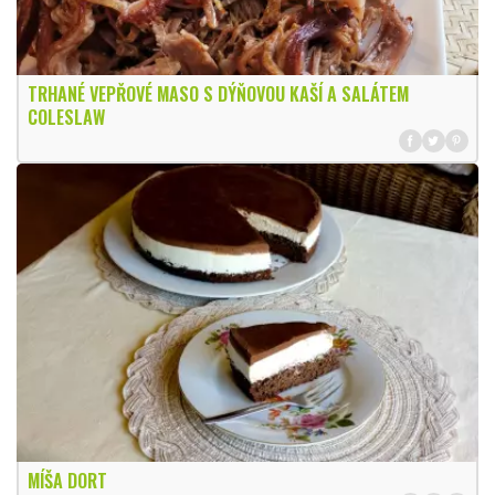
TRHANÉ VEPŘOVÉ MASO S DÝŇOVOU KAŠÍ A SALÁTEM
COLESLAW
MÍŠA DORT