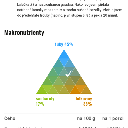
kolečka :) ) a nastrouhanou goudou. Nakonec jsem přidala
natrhané kousky mozzarelly a trochu sušené bazalky. Vložila jsem
do předehřáté trouby (naplno, plyn stupeň č. 8 ) a pekla 20 minut.
Makronutrienty
tuky
45
%
sacharidy
bílkoviny
17
%
38
%
Čeho
na 100 g
na 1 porci