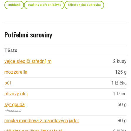
snídaně
svačiny a přesnídávky
těhotenská cukrovka
Potřebné suroviny
Těsto
vejce slepičí střední, m
2 kusy
mozzarella
125 g
sůl
1 lžička
olivový olej
1 lžíce
sýr gouda
50 g
strouhaná
mouka mandlová z mandlových jader
80 g