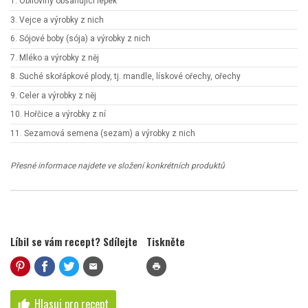
1. Obiloviny obsahující lepek
3. Vejce a výrobky z nich
6. Sójové boby (sója) a výrobky z nich
7. Mléko a výrobky z něj
8. Suché skořápkové plody, tj. mandle, lískové ořechy, ořechy
9. Celer a výrobky z něj
10. Hořčice a výrobky z ní
11. Sezamová semena (sezam) a výrobky z nich
Přesné informace najdete ve složení konkrétních produktů
Líbil se vám recept? Sdílejte
Tiskněte
mail
print
Hlasuj pro recept
thumb_up