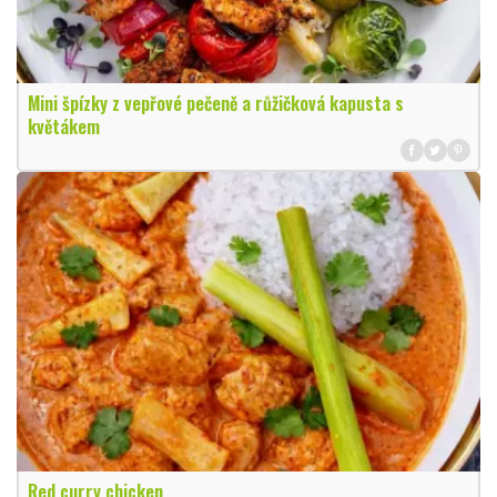
Mini špízky z vepřové pečeně a růžičková kapusta s
květákem
Red curry chicken