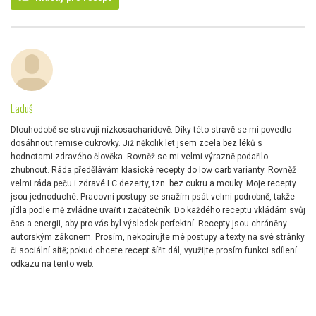
Laduš
Dlouhodobě se stravuji nízkosacharidově. Díky této stravě se mi povedlo
dosáhnout remise cukrovky. Již několik let jsem zcela bez léků s
hodnotami zdravého člověka. Rovněž se mi velmi výrazně podařilo
zhubnout. Ráda předělávám klasické recepty do low carb varianty. Rovněž
velmi ráda peču i zdravé LC dezerty, tzn. bez cukru a mouky. Moje recepty
jsou jednoduché. Pracovní postupy se snažím psát velmi podrobně, takže
jídla podle mě zvládne uvařit i začátečník. Do každého receptu vkládám svůj
čas a energii, aby pro vás byl výsledek perfektní. Recepty jsou chráněny
autorským zákonem. Prosím, nekopírujte mé postupy a texty na své stránky
či sociální sítě; pokud chcete recept šířit dál, využijte prosím funkci sdílení
odkazu na tento web.