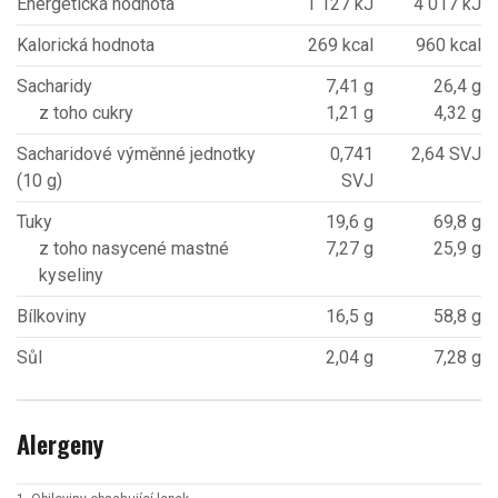
Energetická hodnota
1 127 kJ
4 017 kJ
Kalorická hodnota
269 kcal
960 kcal
Sacharidy
7,41 g
26,4 g
z toho cukry
1,21 g
4,32 g
Sacharidové výměnné jednotky
0,741
2,64 SVJ
(10 g)
SVJ
Tuky
19,6 g
69,8 g
z toho nasycené mastné
7,27 g
25,9 g
kyseliny
Bílkoviny
16,5 g
58,8 g
Sůl
2,04 g
7,28 g
Alergeny