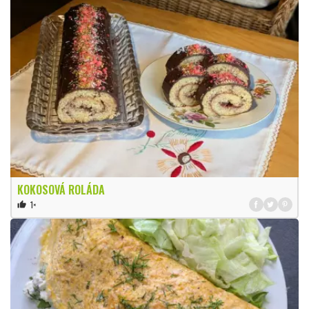
KOKOSOVÁ ROLÁDA
1×
thumb_up