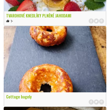
TVAROHOVÉ KNEDLÍKY PLNĚNÉ JAHODAMI
1×
thumb_up
Cottage bagely