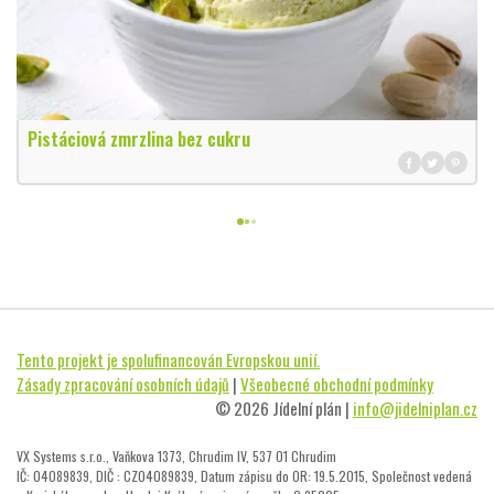
Pistáciová zmrzlina bez cukru
Tento projekt je spolufinancován Evropskou unií.
Zásady zpracování osobních údajů
|
Všeobecné obchodní podmínky
© 2026 Jídelní plán |
info@jidelniplan.cz
VX Systems s.r.o., Vaňkova 1373, Chrudim IV, 537 01 Chrudim
IČ: 04089839, DIČ : CZ04089839, Datum zápisu do OR: 19.5.2015, Společnost vedená