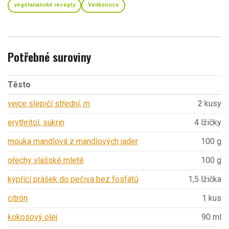
vegetariánské recepty
Velikonoce
Potřebné suroviny
Těsto
vejce slepičí střední, m
2 kusy
erythritol, sukrin
4 lžičky
mouka mandlová z mandlových jader
100 g
ořechy vlašské mleté
100 g
kypřící prášek do pečiva bez fosfátů
1,5 lžička
citrón
1 kus
kokosový olej
90 ml