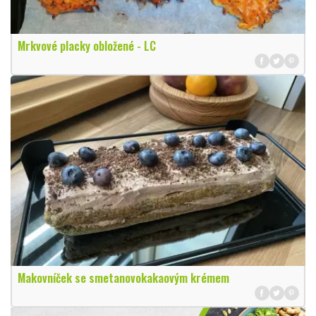
Mrkvové placky obložené - LC
Makovníček se smetanovokakaovým krémem