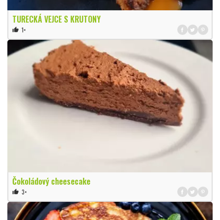
TURECKÁ VEJCE S KRUTONY
1×
thumb_up
Čokoládový cheesecake
3×
thumb_up