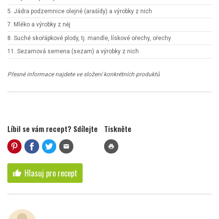
5. Jádra podzemnice olejné (arašídy) a výrobky z nich
7. Mléko a výrobky z něj
8. Suché skořápkové plody, tj. mandle, lískové ořechy, ořechy
11. Sezamová semena (sezam) a výrobky z nich
Přesné informace najdete ve složení konkrétních produktů
Líbil se vám recept? Sdílejte
Tiskněte
mail
print
Hlasuj pro recept
thumb_up