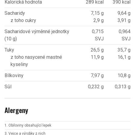
Kalorická hodnota
289 kcal
390 kcal
Sacharidy
7,15 g
9,64 g
z toho cukry
2,9 g
3,91 g
Sacharidové výměnné jednotky
0,715
0,964
(10 g)
SVJ
SVJ
Tuky
26,5 g
35,7 g
z toho nasycené mastné
11,9 g
16,1 g
kyseliny
Bílkoviny
7,97 g
10,8 g
Sůl
0,232 g
0,313 g
Alergeny
1. Obiloviny obsahující lepek
3. Vejce a výrobky z nich