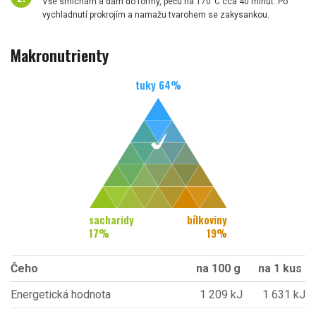
Vše smíchám a dám do formy, peču na 170°C cca 40 minut. Po
vychladnutí prokrojím a namažu tvarohem se zakysankou.
Makronutrienty
tuky
64
%
sacharidy
bílkoviny
17
%
19
%
Čeho
na 100 g
na 1 kus
Energetická hodnota
1 209 kJ
1 631 kJ