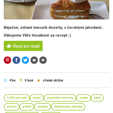
Báječné, zdravé lowcarb dezerty, s čerstvými jahodami...
Děkujeme Věře Husákové za recept :)
Hlasuj pro recept
thumb_up
mail
print
45m
8 kusů
středně obtížné
schedule
restaurant
star
LCHF, low carb
mixér
moučníky a dezerty
oslava
párty
pečení
primal
snídaně
těhotenská cukrovka