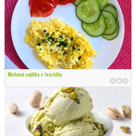
Míchaná vajíčka s tvarůžky