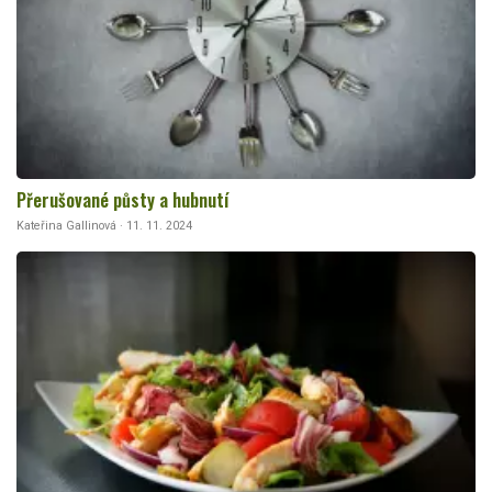
Přerušované půsty a hubnutí
Kateřina Gallinová · 11. 11. 2024