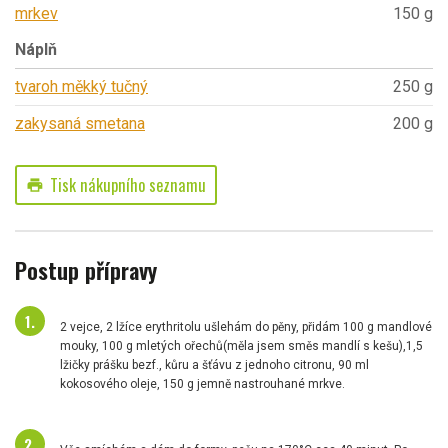
mrkev
150 g
Náplň
tvaroh měkký tučný
250 g
zakysaná smetana
200 g
Tisk nákupního seznamu
print
Postup přípravy
2 vejce, 2 lžíce erythritolu ušlehám do pěny, přidám 100 g mandlové
mouky, 100 g mletých ořechů(měla jsem směs mandlí s kešu),1,5
lžičky prášku bezf., kůru a šťávu z jednoho citronu, 90 ml
kokosového oleje, 150 g jemně nastrouhané mrkve.