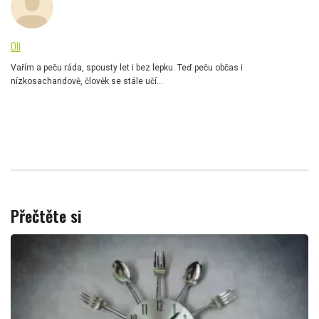
Oli
Vařím a peču ráda, spousty let i bez lepku. Teď peču občas i
nízkosacharidově, člověk se stále učí...
Přečtěte si