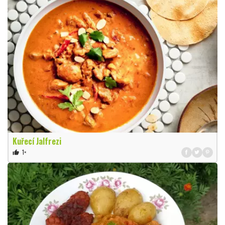
Kuřecí Jalfrezi
1×
thumb_up