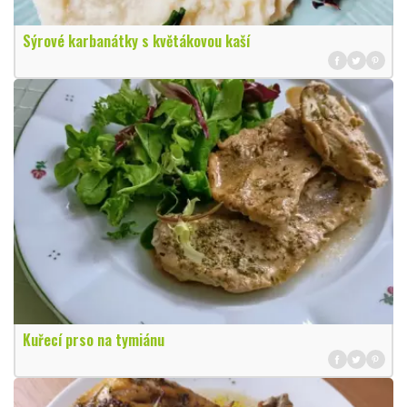
Sýrové karbanátky s květákovou kaší
Kuřecí prso na tymiánu