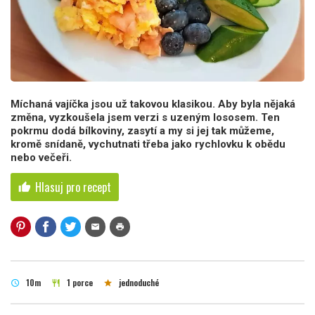
Míchaná vajíčka jsou už takovou klasikou. Aby byla nějaká
změna, vyzkoušela jsem verzi s uzeným lososem. Ten
pokrmu dodá bílkoviny, zasytí a my si jej tak můžeme,
kromě snídaně, vychutnati třeba jako rychlovku k obědu
nebo večeři.
Hlasuj pro recept
thumb_up
mail
print
10m
1 porce
jednoduché
schedule
restaurant
star