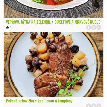
VEPŘOVÁ JÁTRA NA ZELENINĚ + CUKETOVÉ A MRKVOVÉ NUDLE
1×
thumb_up
Pečená krkovička s kedlubnou a žampiony