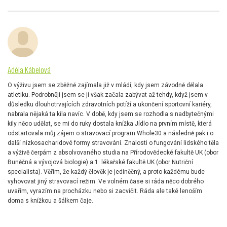
Adéla Kábelová
O výživu jsem se zběžně zajímala již v mládí, kdy jsem závodně dělala
atletiku. Podrobněji jsem se jí však začala zabývat až tehdy, když jsem v
důsledku dlouhotrvajících zdravotních potíží a ukončení sportovní kariéry,
nabrala nějaká ta kila navíc. V době, kdy jsem se rozhodla s nadbytečnými
kily něco udělat, se mi do ruky dostala knížka Jídlo na prvním místě, která
odstartovala můj zájem o stravovací program Whole30 a následně pak i o
další nízkosacharidové formy stravování. Znalosti o fungování lidského těla
a výživě čerpám z absolvovaného studia na Přírodovědecké fakultě UK (obor
Buněčná a vývojová biologie) a 1. lékařské fakultě UK (obor Nutriční
specialista). Věřím, že každý člověk je jediněčný, a proto každému bude
vyhovovat jiný stravovací režim. Ve volném čase si ráda něco dobrého
uvařím, vyrazím na procházku nebo si zacvičit. Ráda ale také lenoším
doma s knížkou a šálkem čaje.