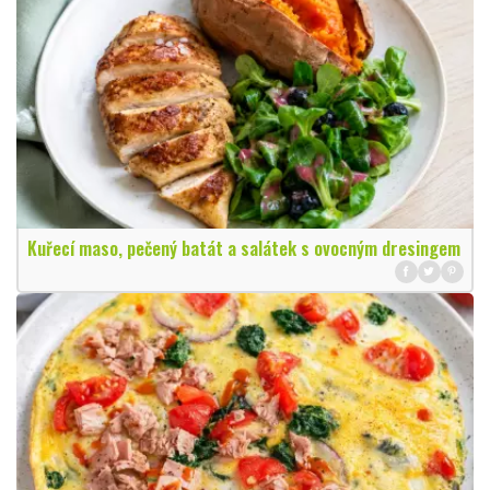
Kuřecí maso, pečený batát a salátek s ovocným dresingem