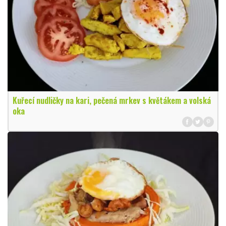
Kuřecí nudličky na kari, pečená mrkev s květákem a volská
oka