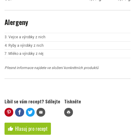
Alergeny
3. Vejce a výrobky z nich
4. Ryby a výrobky z nich
7. Mléko a výrobky z něj
Přesné informace najdete ve složení konkrétních produktů
Líbil se vám recept? Sdílejte
Tiskněte
mail
print
Hlasuj pro recept
thumb_up