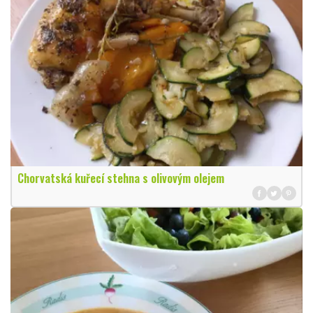
Chorvatská kuřecí stehna s olivovým olejem