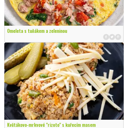
Omeleta s tuňákem a zeleninou
Květákovo-mrkvové "rizoto" s kuřecím masem