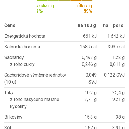
sacharidy
bílkoviny
2
%
59
%
Čeho
na 100 g
na 1 porci
Energetická hodnota
661 kJ
1 642 kJ
Kalorická hodnota
158 kcal
393 kcal
Sacharidy
0,493 g
1,22 g
z toho cukry
0,246 g
0,611 g
Sacharidové výměnné jednotky
0,049
0,122 SVJ
(10 g)
SVJ
Tuky
10,2 g
25,4 g
z toho nasycené mastné
3,71 g
9,21 g
kyseliny
Bílkoviny
15,3 g
38 g
Sůl
1,57 g
3,91 g