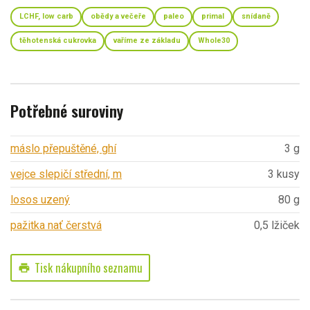
LCHF, low carb
obědy a večeře
paleo
primal
snídaně
těhotenská cukrovka
vaříme ze základu
Whole30
Potřebné suroviny
máslo přepuštěné, ghí
3 g
vejce slepičí střední, m
3 kusy
losos uzený
80 g
pažitka nať čerstvá
0,5 lžiček
Tisk nákupního seznamu
print