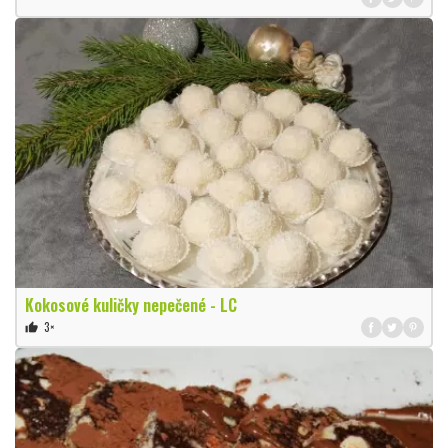
Kokosové kuličky nepečené - LC
3×
thumb_up