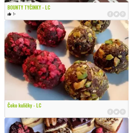
BOUNTY TYČINKY - LC
1×
thumb_up
Čoko kuličky - LC