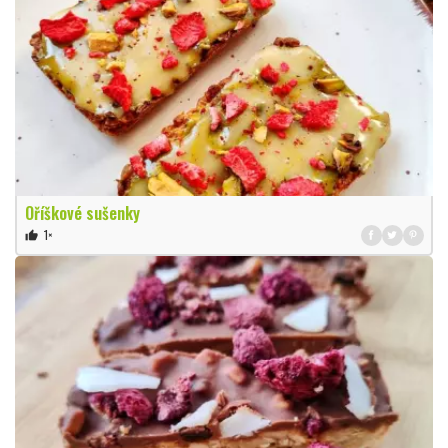
Oříškové sušenky
1×
thumb_up