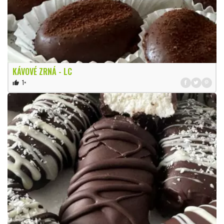
KÁVOVÉ ZRNÁ - LC
1×
thumb_up