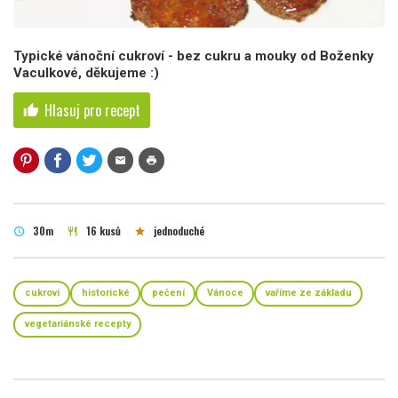
Typické vánoční cukroví - bez cukru a mouky od Boženky
Vaculkové, děkujeme :)
Hlasuj pro recept
thumb_up
mail
print
30m
16 kusů
jednoduché
schedule
restaurant
star
cukroví
historické
pečení
Vánoce
vaříme ze základu
vegetariánské recepty