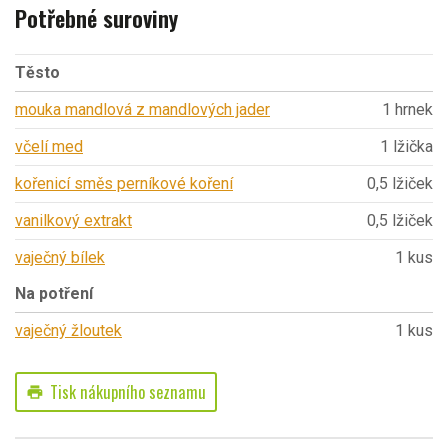
Potřebné suroviny
Těsto
mouka mandlová z mandlových jader
1 hrnek
včelí med
1 lžička
kořenicí směs perníkové koření
0,5 lžiček
vanilkový extrakt
0,5 lžiček
vaječný bílek
1 kus
Na potření
vaječný žloutek
1 kus
Tisk nákupního seznamu
print