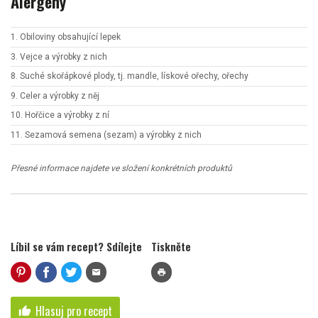
Alergeny
1. Obiloviny obsahující lepek
3. Vejce a výrobky z nich
8. Suché skořápkové plody, tj. mandle, lískové ořechy, ořechy
9. Celer a výrobky z něj
10. Hořčice a výrobky z ní
11. Sezamová semena (sezam) a výrobky z nich
Přesné informace najdete ve složení konkrétních produktů
Líbil se vám recept? Sdílejte
Tiskněte
mail
print
Hlasuj pro recept
thumb_up