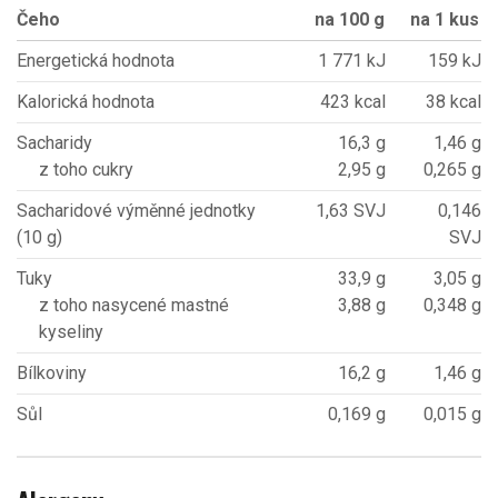
Čeho
na 100 g
na 1 kus
Energetická hodnota
1 771 kJ
159 kJ
Kalorická hodnota
423 kcal
38 kcal
Sacharidy
16,3 g
1,46 g
z toho cukry
2,95 g
0,265 g
Sacharidové výměnné jednotky
1,63 SVJ
0,146
(10 g)
SVJ
Tuky
33,9 g
3,05 g
z toho nasycené mastné
3,88 g
0,348 g
kyseliny
Bílkoviny
16,2 g
1,46 g
Sůl
0,169 g
0,015 g