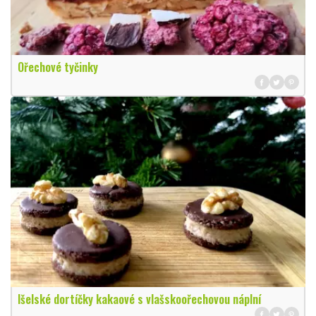
Ořechové tyčinky
Išelské dortíčky kakaové s vlašskoořechovou náplní