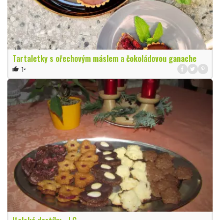
Tartaletky s ořechovým máslem a čokoládovou ganache
1×
thumb_up