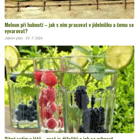
Meloun při hubnutí – jak s ním pracovat v jídelníčku a čemu se
vyvarovat?
Jídelní plán · 29. 7. 2026
Pitný režim v létě – proč je důležitý a jak se vyhnout