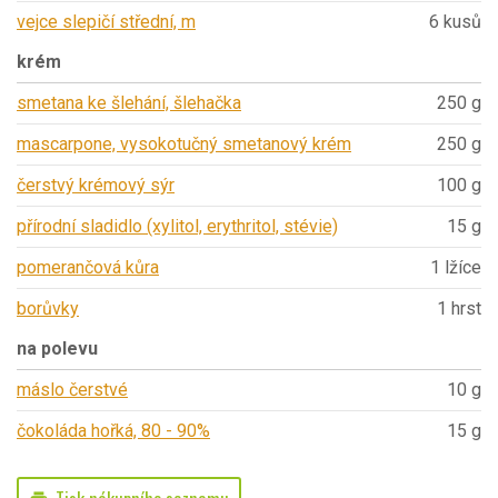
vejce slepičí střední, m
6 kusů
krém
smetana ke šlehání, šlehačka
250 g
mascarpone, vysokotučný smetanový krém
250 g
čerstvý krémový sýr
100 g
přírodní sladidlo (xylitol, erythritol, stévie)
15 g
pomerančová kůra
1 lžíce
borůvky
1 hrst
na polevu
máslo čerstvé
10 g
čokoláda hořká, 80 - 90%
15 g