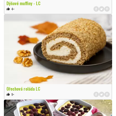
Dýňové muffiny - LC
4×
thumb_up
Ořechová roláda LC
9×
thumb_up