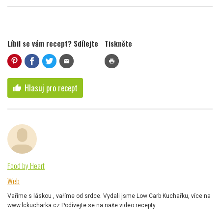
Líbil se vám recept? Sdílejte
Tiskněte
mail
print
Hlasuj pro recept
thumb_up
Food by Heart
Web
Vaříme s láskou , vaříme od srdce. Vydali jsme Low Carb Kuchařku, více na
www.lckucharka.cz Podívejte se na naše video recepty.