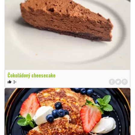
Čokoládový cheesecake
3×
thumb_up