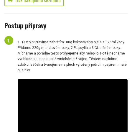
Tisk nákupního seznamu
print
Postup přípravy
1. Těsto připravíme zahřátím100g kokosového oleje a 375ml vody.
Přidáme 220g mandlové mouky, 2 PL psylia a 3 ČL lněné mouky.
Mícháme a pořádně těsto prohřejeme aby nelepilo. Po té necháme
vychladnout a postupně vmícháme 6 vajec. Těstem naplníme
zdobící sáček a tvarujeme na plech vyložený pečícím papírem malé
pusinky.