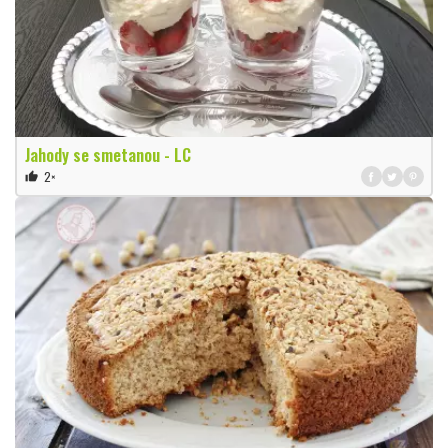
Jahody se smetanou - LC
2×
thumb_up