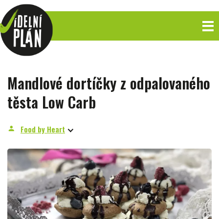
Mandlové dortíčky z odpalovaného
těsta Low Carb
Food by Heart
person