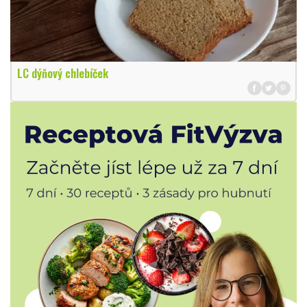
LC dýňový chlebíček