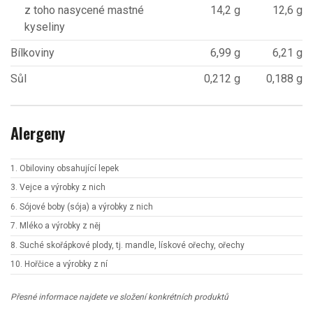
z toho nasycené mastné
14,2 g
12,6 g
kyseliny
Bílkoviny
6,99 g
6,21 g
Sůl
0,212 g
0,188 g
Alergeny
1. Obiloviny obsahující lepek
3. Vejce a výrobky z nich
6. Sójové boby (sója) a výrobky z nich
7. Mléko a výrobky z něj
8. Suché skořápkové plody, tj. mandle, lískové ořechy, ořechy
10. Hořčice a výrobky z ní
Přesné informace najdete ve složení konkrétních produktů