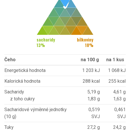
sacharidy
bílkoviny
13
%
18
%
Čeho
na 100 g
na 1 kus
Energetická hodnota
1 203 kJ
1 068 kJ
Kalorická hodnota
288 kcal
255 kcal
Sacharidy
5,19 g
4,61 g
z toho cukry
1,83 g
1,63 g
Sacharidové výměnné jednotky
0,519
0,461
(10 g)
SVJ
SVJ
Tuky
27,2 g
24,2 g