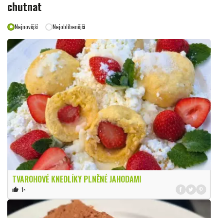
chutnat
Nejnovější
Nejoblíbenější
TVAROHOVÉ KNEDLÍKY PLNĚNÉ JAHODAMI
1×
thumb_up