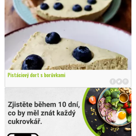
Pistáciový dort s borůvkami