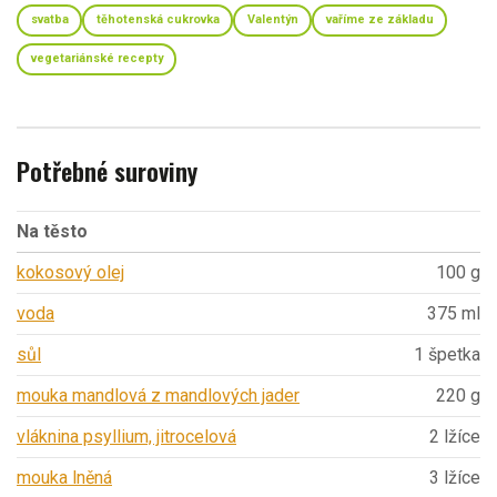
svatba
těhotenská cukrovka
Valentýn
vaříme ze základu
vegetariánské recepty
Potřebné suroviny
Na těsto
kokosový olej
100 g
voda
375 ml
sůl
1 špetka
mouka mandlová z mandlových jader
220 g
vláknina psyllium, jitrocelová
2 lžíce
mouka lněná
3 lžíce