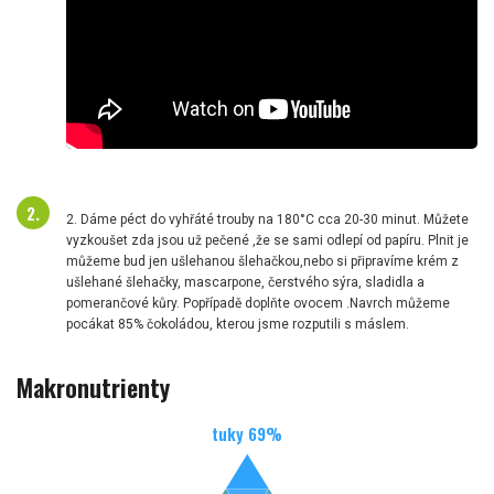
2. Dáme péct do vyhřáté trouby na 180°C cca 20-30 minut. Můžete
vyzkoušet zda jsou už pečené ,že se sami odlepí od papíru. Plnit je
můžeme bud jen ušlehanou šlehačkou,nebo si připravíme krém z
ušlehané šlehačky, mascarpone, čerstvého sýra, sladidla a
pomerančové kůry. Popřípadě doplňte ovocem .Navrch můžeme
pocákat 85% čokoládou, kterou jsme rozputili s máslem.
Makronutrienty
tuky
69
%