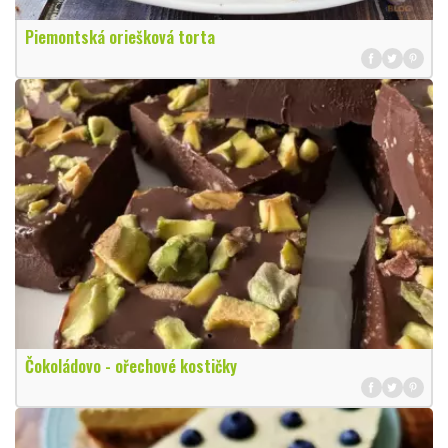
Piemontská oriešková torta
Čokoládovo - ořechové kostičky