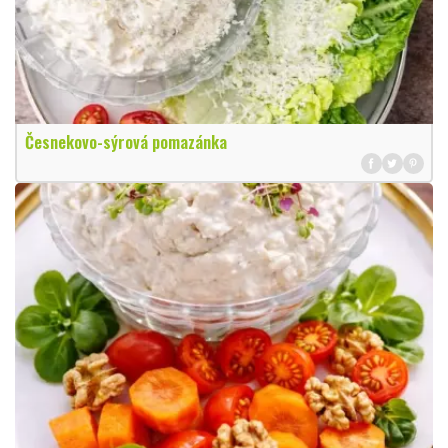
Česnekovo-sýrová pomazánka