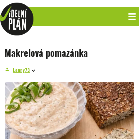
Makrelová pomazánka
Lenny73
person