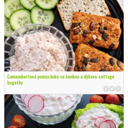
Camembertová pomazánka se šunkou a dýňovo-cottage
bagetky