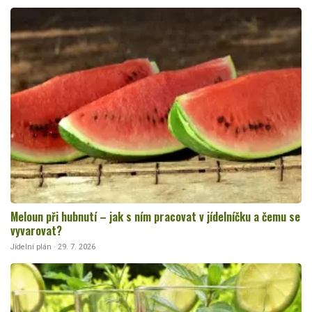
Meloun při hubnutí – jak s ním pracovat v jídelníčku a čemu se
vyvarovat?
Jídelní plán · 29. 7. 2026