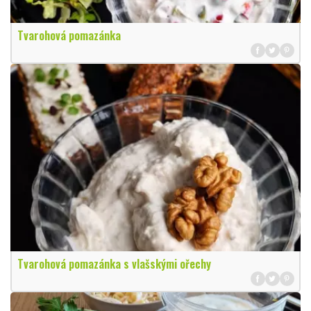
Tvarohová pomazánka
Tvarohová pomazánka s vlašskými ořechy