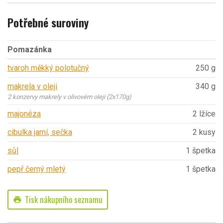
Potřebné suroviny
Pomazánka
tvaroh měkký polotučný
250 g
makrela v oleji
340 g
2 konzervy makrely v olivovém oleji (2x170g)
majonéza
2 lžíce
cibulka jarní, sečka
2 kusy
sůl
1 špetka
pepř černý mletý
1 špetka
Tisk nákupního seznamu
print