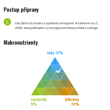
Postup přípravy
Vše dáme do mixéru a společně umixujeme. A natřeme na LC
chléb: www.jidelniplan.cz/recepty/seminkovy-chleb-z-cottage
Makronutrienty
tuky
72
%
sacharidy
bílkoviny
5
%
24
%