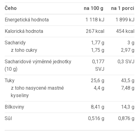
Čeho
na 100 g
na 1 porci
Energetická hodnota
1 118 kJ
1 899 kJ
Kalorická hodnota
267 kcal
454 kcal
Sacharidy
1,77 g
3 g
z toho cukry
1,75 g
2,97 g
Sacharidové výměnné jednotky
0,177
0,3 SVJ
(10 g)
SVJ
Tuky
25,6 g
43,5 g
z toho nasycené mastné
4,4 g
7,48 g
kyseliny
Bílkoviny
8,41 g
14,3 g
Sůl
0,516 g
0,876 g