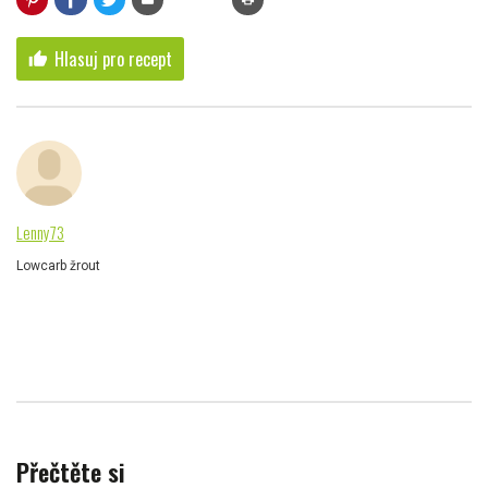
Hlasuj pro recept
thumb_up
Lenny73
Lowcarb žrout
Přečtěte si