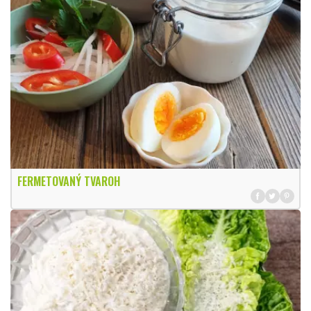
FERMETOVANÝ TVAROH