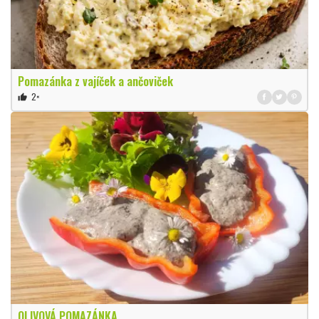
Pomazánka z vajíček a ančoviček
2×
thumb_up
OLIVOVÁ POMAZÁNKA