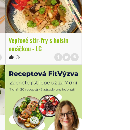
Vepřové stir-fry s hoisin
omáčkou - LC
3×
thumb_up