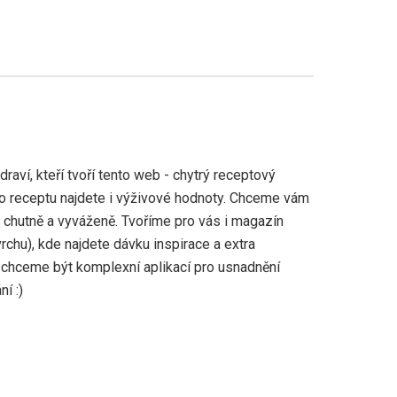
aví, kteří tvoří tento web - chytrý receptový
ho receptu najdete i výživové hodnoty. Chceme vám
, chutně a vyváženě. Tvoříme pro vás i magazín
vrchu), kde najdete dávku inspirace a extra
 chceme být komplexní aplikací pro usnadnění
í :)