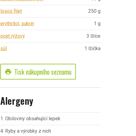
losos filet
250 g
erythritol, sukrin
1 g
ocet rýžový
3 lžíce
sůl
1 lžička
Tisk nákupního seznamu
print
Alergeny
1. Obiloviny obsahující lepek
4. Ryby a výrobky z nich