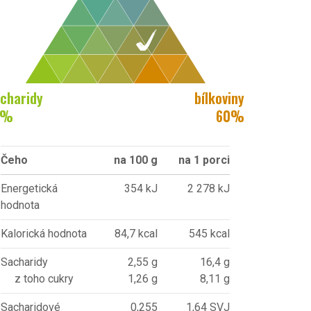
charidy
bílkoviny
%
60
%
Čeho
na 100 g
na 1 porci
Energetická
354 kJ
2 278 kJ
hodnota
Kalorická hodnota
84,7 kcal
545 kcal
Sacharidy
2,55 g
16,4 g
z toho cukry
1,26 g
8,11 g
Sacharidové
0,255
1,64 SVJ