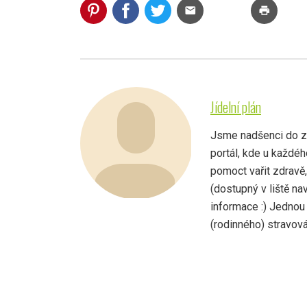
mail
print
Jídelní plán
Jsme nadšenci do zdr
portál, kde u každé
pomoct vařit zdravě
(dostupný v liště na
informace :) Jednou
(rodinného) stravován