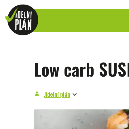
Low carb SUS
Jídelní plán
person