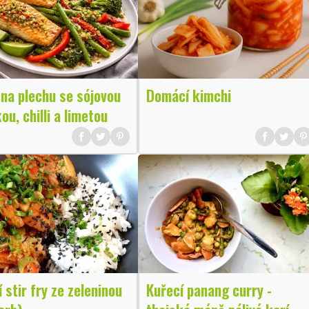
na plechu se sójovou
Domácí kimchi
u, chilli a limetou
 stir fry ze zeleninou
Kuřecí panang curry -