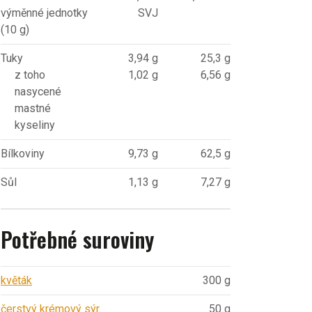
výměnné jednotky
SVJ
(10 g)
Tuky
3,94 g
25,3 g
z toho
1,02 g
6,56 g
nasycené
mastné
kyseliny
Bílkoviny
9,73 g
62,5 g
Sůl
1,13 g
7,27 g
Potřebné suroviny
květák
300 g
čerstvý krémový sýr
50 g