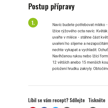
Postup přípravy
Navíc budete potřebovat mléko - 
lžíce rýžového octa navíc. Květák
uvařte v mléce - stáhne část kvě
uvaření ho slijeme a nezapočítáme
nechte vykapat a vychladit. Ochuťte
Navlhčenou rukou nebo lžící for
12 větších anebo 15 menších kou
položení hrudku zakryly. Obtočím
Líbil se vám recept? Sdílejte
Tiskněte