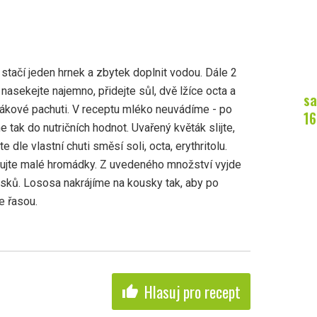
stačí jeden hrnek a zbytek doplnit vodou. Dále 2
 nasekejte najemno, přidejte sůl, dvě lžíce octa a
sa
tákové pachuti. V receptu mléko neuvádíme - po
16
 tak do nutričních hodnot. Uvařený květák slijte,
 dle vlastní chuti směsí soli, octa, erythritolu.
mujte malé hromádky. Z uvedeného množství vyjde
sků. Lososa nakrájíme na kousky tak, aby po
e řasou.
Hlasuj pro recept
thumb_up