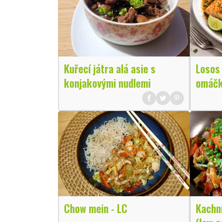
Kuřecí játra alá asie s
Losos 
konjakovými nudlemi
omáčko
Chow mein - LC
Kachní