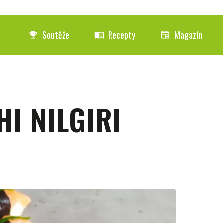
Soutěže
Recepty
Magazín
emoji_events
menu_book
newspaper
HI NILGIRI