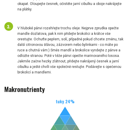
okapat. Oloupejte česnek, očistěte jarní cibulku a oboje nakrájejte
na plátky.
V hluboké pánvi rozehřejte trochu oleje. Nejprve zprudka opečte
mandle dozlatova, pak k nim přidejte brokolici a krátce vše
orestujte. Ochuťte pepřem, solí, případně pokud chcete změnu, tak
další citronovou šťávou, zázvorem nebo bylinkami - co máte po
ruce a chutná vám:) Směs mandlí a brokolice vyndejte z pánve a
odložte stranou. Poté v téže pánvi opečte marinovaného lososa.
Jakmile začne hezky zlátnout, přidejte nakrájený česnek a jarní
cibulku a ještě chvíli vše společně restujte. Podávejte s opečenou
brokolicí a mandlemi.
Makronutrienty
tuky
24
%