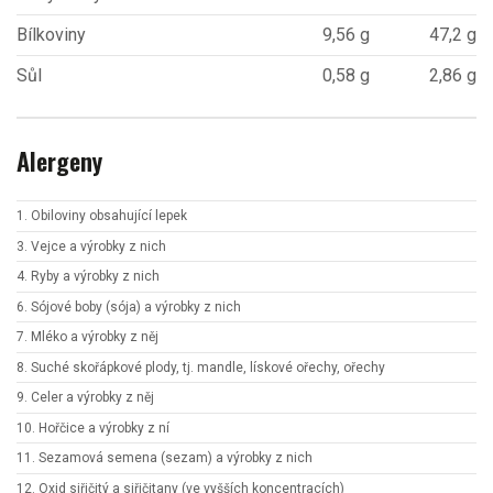
Bílkoviny
9,56 g
47,2 g
Sůl
0,58 g
2,86 g
Alergeny
1. Obiloviny obsahující lepek
3. Vejce a výrobky z nich
4. Ryby a výrobky z nich
6. Sójové boby (sója) a výrobky z nich
7. Mléko a výrobky z něj
8. Suché skořápkové plody, tj. mandle, lískové ořechy, ořechy
9. Celer a výrobky z něj
10. Hořčice a výrobky z ní
11. Sezamová semena (sezam) a výrobky z nich
12. Oxid siřičitý a siřičitany (ve vyšších koncentracích)