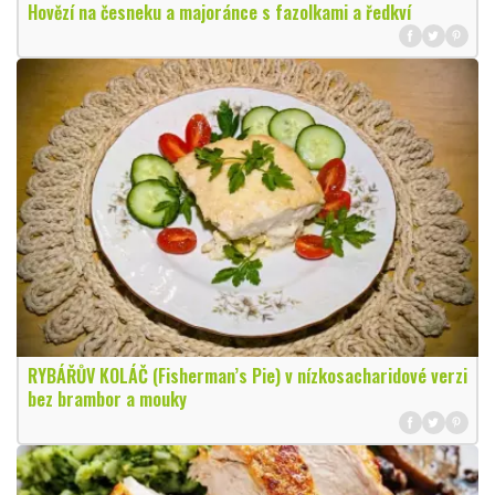
Hovězí na česneku a majoránce s fazolkami a ředkví
RYBÁŘŮV KOLÁČ (Fisherman’s Pie) v nízkosacharidové verzi
bez brambor a mouky