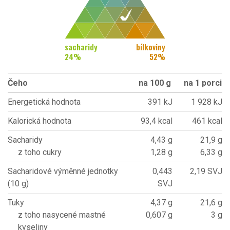
sacharidy
bílkoviny
24
%
52
%
Čeho
na 100 g
na 1 porci
Energetická hodnota
391 kJ
1 928 kJ
Kalorická hodnota
93,4 kcal
461 kcal
Sacharidy
4,43 g
21,9 g
z toho cukry
1,28 g
6,33 g
Sacharidové výměnné jednotky
0,443
2,19 SVJ
(10 g)
SVJ
Tuky
4,37 g
21,6 g
z toho nasycené mastné
0,607 g
3 g
kyseliny