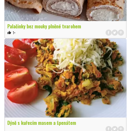
Palačinky bez mouky plněné tvarohem
1×
thumb_up
Dýně s kuřecím masem a špenátem