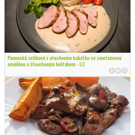
Panenská svíčková v ořechovém kabátku se smetanovou
omáčkou a šťouchaným květákem - LC