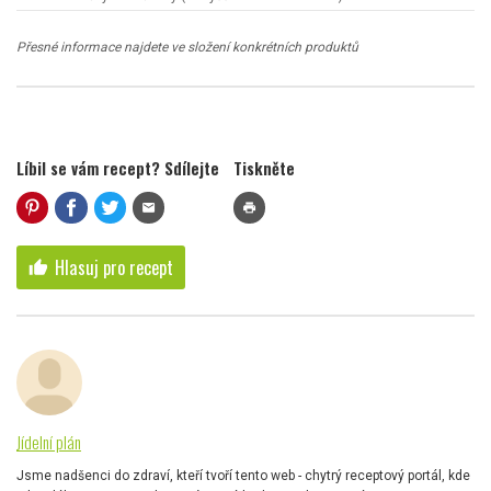
Přesné informace najdete ve složení konkrétních produktů
Líbil se vám recept? Sdílejte
Tiskněte
mail
print
Hlasuj pro recept
thumb_up
Jídelní plán
Jsme nadšenci do zdraví, kteří tvoří tento web - chytrý receptový portál, kde