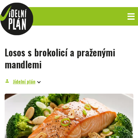
Losos s brokolicí a praženými
mandlemi
Jídelní plán
person