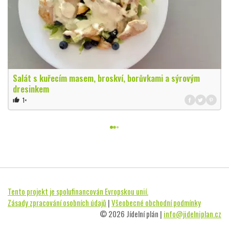
Salát s kuřecím masem, broskví, borůvkami a sýrovým
dresinkem
1×
thumb_up
Tento projekt je spolufinancován Evropskou unií.
Zásady zpracování osobních údajů
|
Všeobecné obchodní podmínky
© 2026 Jídelní plán |
info@jidelniplan.cz