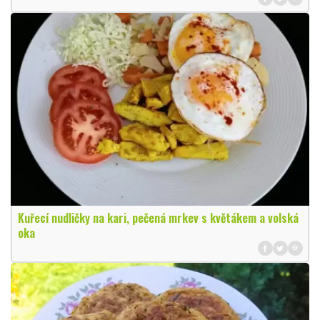
Kuřecí nudličky na kari, pečená mrkev s květákem a volská
oka