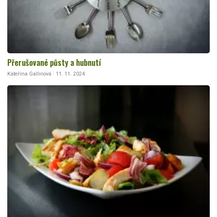
Přerušované půsty a hubnutí
Kateřina Gallinová · 11. 11. 2024