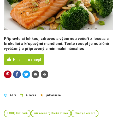
Připravte si lehkou, zdravou a výbornou večeři z lososa s
brokolicí a křupavými mandlemi. Tento recept je nutričně
vyvážený a připravený s minimální námahou.
Hlasuj pro recept
thumb_up
mail
print
40m
4 porce
jednoduché
schedule
restaurant
star
LCHF, low carb
nízkoenergetická strava
obědy a večeře