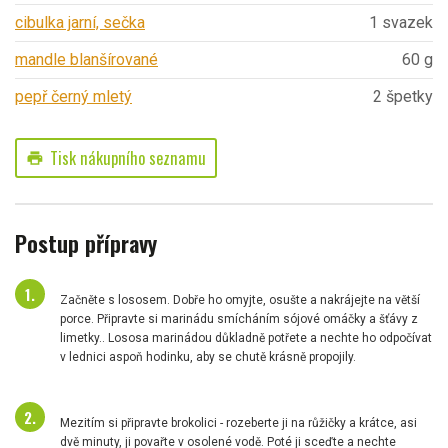
cibulka jarní, sečka
1 svazek
mandle blanšírované
60 g
pepř černý mletý
2 špetky
Tisk nákupního seznamu
print
Postup přípravy
Začněte s lososem. Dobře ho omyjte, osušte a nakrájejte na větší
porce. Připravte si marinádu smícháním sójové omáčky a šťávy z
limetky.. Lososa marinádou důkladně potřete a nechte ho odpočívat
v lednici aspoň hodinku, aby se chutě krásně propojily.
Mezitím si připravte brokolici - rozeberte ji na růžičky a krátce, asi
dvě minuty, ji povařte v osolené vodě. Poté ji sceďte a nechte