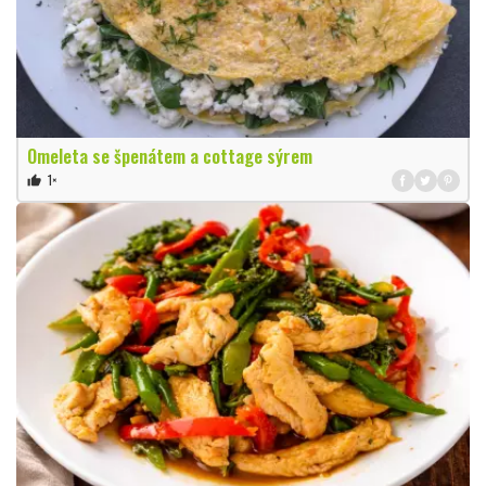
Omeleta se špenátem a cottage sýrem
1×
thumb_up