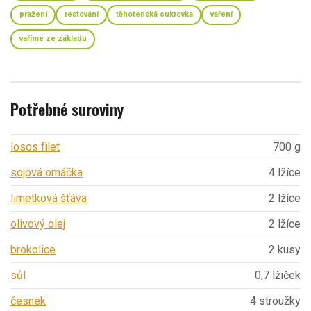
pražení
restování
těhotenská cukrovka
vaření
vaříme ze základu
Potřebné suroviny
losos filet
700 g
sojová omáčka
4 lžíce
limetková šťáva
2 lžíce
olivový olej
2 lžíce
brokolice
2 kusy
sůl
0,7 lžiček
česnek
4 stroužky