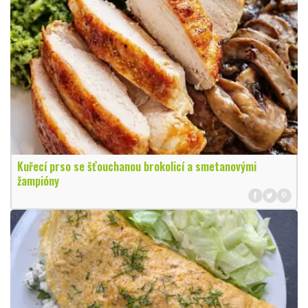
Kuřecí prso se šťouchanou brokolicí a smetanovými
žampióny