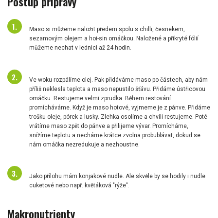
Postup přípravy
Maso si můžeme naložit předem spolu s chilli, česnekem,
sezamovým olejem a hoi-sin omáčkou. Naložené a přikryté fólií
můžeme nechat v lednici až 24 hodin.
Ve woku rozpálíme olej. Pak přidáváme maso po částech, aby nám
příliš neklesla teplota a maso nepustilo šťávu. Přidáme ústřicovou
omáčku. Restujeme velmi zprudka. Během restování
promícháváme. Když je maso hotové, vyjmeme je z pánve. Přidáme
trošku oleje, pórek a lusky. Zlehka osolíme a chvíli restujeme. Poté
vrátíme maso zpět do pánve a přilijeme vývar. Promícháme,
snížíme teplotu a necháme krátce zvolna probublávat, dokud se
nám omáčka nezredukuje a nezhoustne.
Jako přílohu mám konjakové nudle. Ale skvěle by se hodily i nudle
cuketové nebo např. květáková "rýže".
Makronutrienty