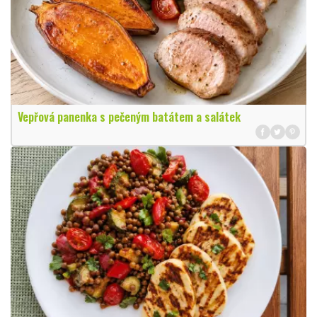
Vepřová panenka s pečeným batátem a salátek