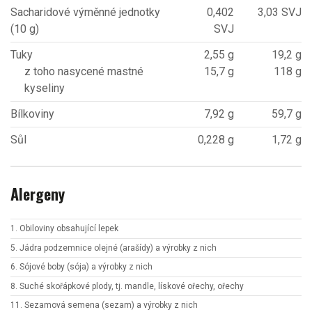
Sacharidové výměnné jednotky
0,402
3,03 SVJ
(10 g)
SVJ
Tuky
2,55 g
19,2 g
z toho nasycené mastné
15,7 g
118 g
kyseliny
Bílkoviny
7,92 g
59,7 g
Sůl
0,228 g
1,72 g
Alergeny
1. Obiloviny obsahující lepek
5. Jádra podzemnice olejné (arašídy) a výrobky z nich
6. Sójové boby (sója) a výrobky z nich
8. Suché skořápkové plody, tj. mandle, lískové ořechy, ořechy
11. Sezamová semena (sezam) a výrobky z nich