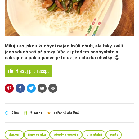
Miluju asijskou kuchyni nejen kvůli chuti, ale taky kvůli
jednoduchosti přípravy. Vše si předem nachystáte a
nakrájíte a pak u pánve je to už jen otázka chvilky. 🙂
Hlasuj pro recept
thumb_up
mail
print
20m
2 porce
středně obtížné
schedule
restaurant
star
dušení
jíme venku
obědy a večeře
orientální
párty