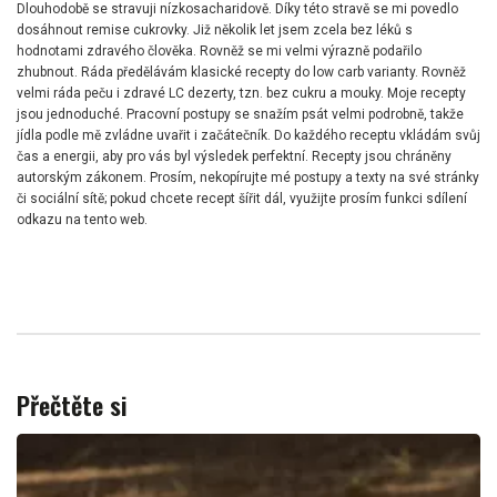
Dlouhodobě se stravuji nízkosacharidově. Díky této stravě se mi povedlo
dosáhnout remise cukrovky. Již několik let jsem zcela bez léků s
hodnotami zdravého člověka. Rovněž se mi velmi výrazně podařilo
zhubnout. Ráda předělávám klasické recepty do low carb varianty. Rovněž
velmi ráda peču i zdravé LC dezerty, tzn. bez cukru a mouky. Moje recepty
jsou jednoduché. Pracovní postupy se snažím psát velmi podrobně, takže
jídla podle mě zvládne uvařit i začátečník. Do každého receptu vkládám svůj
čas a energii, aby pro vás byl výsledek perfektní. Recepty jsou chráněny
autorským zákonem. Prosím, nekopírujte mé postupy a texty na své stránky
či sociální sítě; pokud chcete recept šířit dál, využijte prosím funkci sdílení
odkazu na tento web.
Přečtěte si