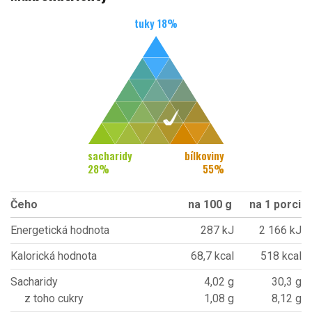
tuky
18
%
sacharidy
bílkoviny
28
%
55
%
Čeho
na 100 g
na 1 porci
Energetická hodnota
287 kJ
2 166 kJ
Kalorická hodnota
68,7 kcal
518 kcal
Sacharidy
4,02 g
30,3 g
z toho cukry
1,08 g
8,12 g