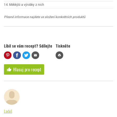
14. Měkkýši a výrobky z nich
Přesné informace najdete ve složení konkrétních produktů
Líbil se vám recept? Sdílejte
Tiskněte
mail
print
Hlasuj pro recept
thumb_up
Laduš