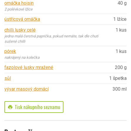
omáčka hoisin
40 g
2 polévkové lžíce
ústřicová omáčka
1 lžíce
chilli lusky celé
1 kus
jedna malá čerstvá paprička, pokud nemáte, tak dle chuti
sušené chilli
pórek
1 kus
nakrájený na kolečka
fazolové lusky mražené
200 g
sůl
1 špetka
vývar masový domácí
300 ml
Tisk nákupního seznamu
print