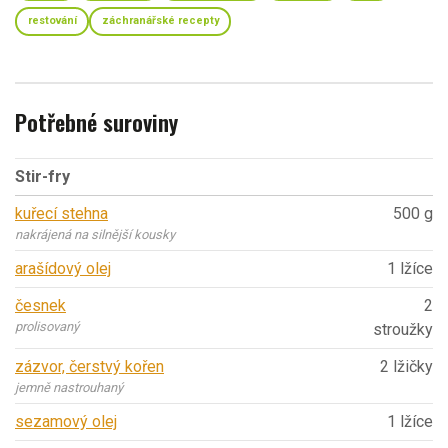
restování
záchranářské recepty
Potřebné suroviny
Stir-fry
kuřecí stehna
500 g
nakrájená na silnější kousky
arašídový olej
1 lžíce
česnek
2
prolisovaný
stroužky
zázvor, čerstvý kořen
2 lžičky
jemně nastrouhaný
sezamový olej
1 lžíce