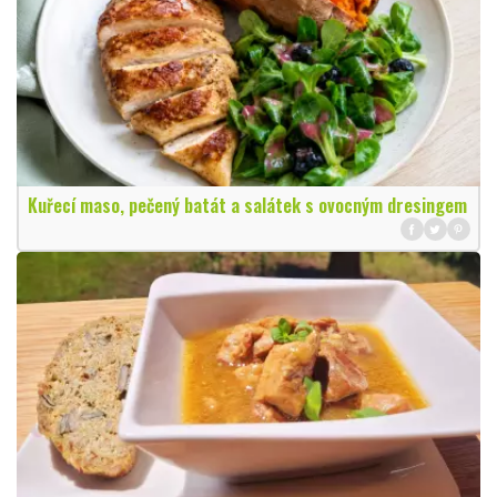
Kuřecí maso, pečený batát a salátek s ovocným dresingem