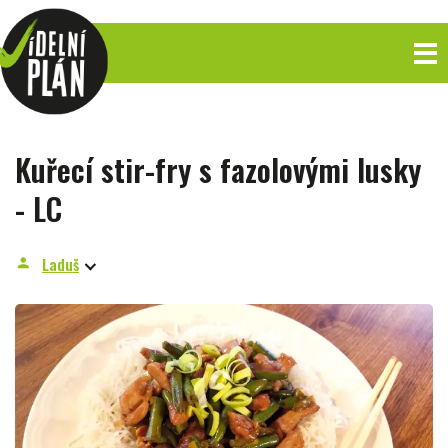
Kuřecí stir-fry s fazolovými lusky
- LC
Laduš
person