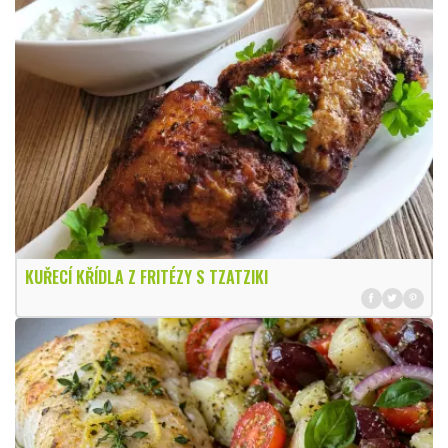
KUŘECÍ KŘÍDLA Z FRITÉZY S TZATZIKI