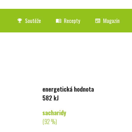
Soutěže
Recepty
Magazín
emoji_events
menu_book
newspaper
energetická hodnota
582 kJ
sacharidy
(92 %)