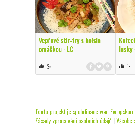
Vepřové stir-fry s hoisin
Kuřecí
omáčkou - LC
lusky 
3×
1×
thumb_up
thumb_up
Tento projekt je spolufinancován Evropskou u
Zásady zpracování osobních údajů
|
Všeobec