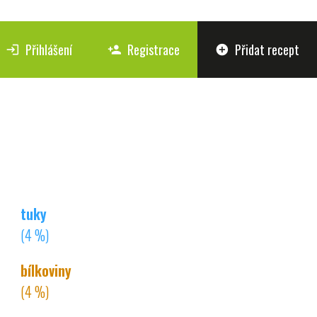
Přihlášení
Registrace
Přidat recept
login
person_add
add_circle
tuky
(4 %)
bílkoviny
(4 %)