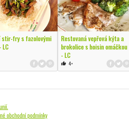
 stir-fry s fazolovými
Restovaná vepřová kýta a
- LC
brokolice s hoisin omáčkou
- LC
4×
thumb_up
nií.
né obchodní podmínky