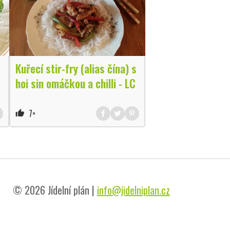
Kuřecí stir-fry (alias čína) s
hoi sin omáčkou a chilli - LC
7×
thumb_up
© 2026 Jídelní plán |
info@jidelniplan.cz