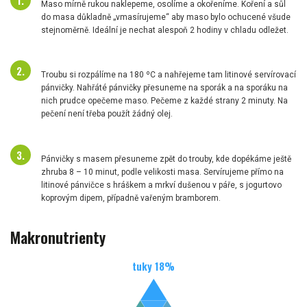
Maso mírně rukou naklepeme, osolíme a okořeníme. Koření a sůl
do masa důkladně „vmasírujeme“ aby maso bylo ochucené všude
stejnoměrně. Ideální je nechat alespoň 2 hodiny v chladu odležet.
Troubu si rozpálíme na 180 ºC a nahřejeme tam litinové servírovací
pánvičky. Nahřáté pánvičky přesuneme na sporák a na sporáku na
nich prudce opečeme maso. Pečeme z každé strany 2 minuty. Na
pečení není třeba použít žádný olej.
Pánvičky s masem přesuneme zpět do trouby, kde dopékáme ještě
zhruba 8 – 10 minut, podle velikosti masa. Servírujeme přímo na
litinové pánvičce s hráškem a mrkví dušenou v páře, s jogurtovo
koprovým dipem, případně vařeným bramborem.
Makronutrienty
tuky
18
%