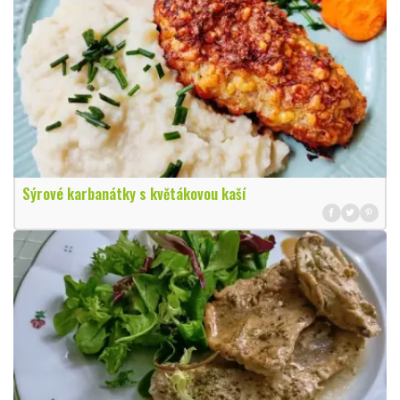
Sýrové karbanátky s květákovou kaší