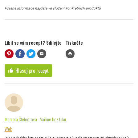
Přesné informace najdete ve složení konkrétních produktů
Líbil se vám recept? Sdílejte
Tiskněte
mail
print
Hlasuj pro recept
thumb_up
Marcela Šlehofrová - Vaříme bez tuku
Web