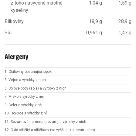
z toho nasycené mastné
1,04 g
1,59 g
kyseliny
Bílkoviny
18,9 g
28,9 g
Sůl
0,961 g
1,47 g
Alergeny
1. Obiloviny obsahující lepek
3. Vejce a výrobky z nich
6. Sójové boby (sója) a výrobky z nich
7. Mléko a výrobky z něj
9. Celer a výrobky z něj
10. Hořčice a výrobky z ní
11. Sezamová semena (sezam) a výrobky z nich
12. Oxid siřičitý a siřičitany (ve vyšších koncentracích)