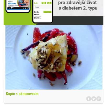
Kapie s okounovcem