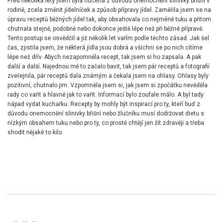
Před několika lety jsem byla nucena z důvodu onemocnění slinivky břišní v
rodině, zcela změnit jídelníček a způsob přípravy jídel. Zaměřila jsem se na
úpravu receptů běžných jídel tak, aby obsahovala co nejméně tuku a přitom
chutnala stejně, podobně nebo dokonce ještě lépe než při běžné přípravě.
Tento postup se osvědčil a již několik let vařím podle těchto zásad. Jak šel
čas, zjistila jsem, že některá jídla jsou dobrá a všichni se po nich cítíme
lépe než dřív. Abych nezapomněla recept, tak jsem si ho zapsala. A pak
další a další. Najednou mě to začalo bavit, tak jsem pár receptů a fotografií
zveřejnila, pár receptů dala známým a čekala jsem na ohlasy. Ohlasy byly
pozitivní, chutnalo jim. Vzpomněla jsem si, jak jsem si zpočátku nevěděla
rady co vařit a hlavně jak to vařit. Informací bylo zoufale málo. A byl tady
nápad vydat kuchařku. Recepty by mohly být inspirací pro ty, kteří buď z
důvodu onemocnění slinivky břišní nebo žlučníku musí dodržovat dietu s
nízkým obsahem tuku nebo pro ty, co prostě chtějí jen žít zdravěji a třeba
shodit nějaké to kilo.