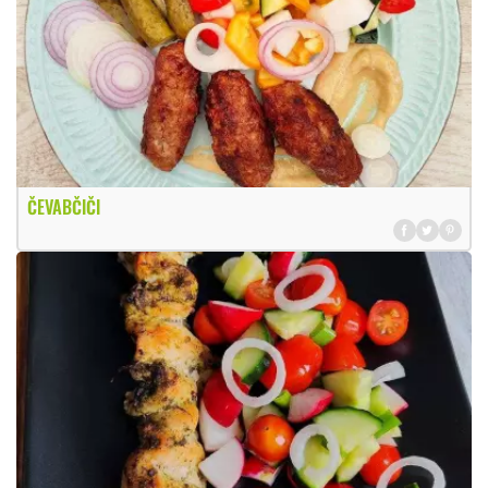
ČEVABČIČI