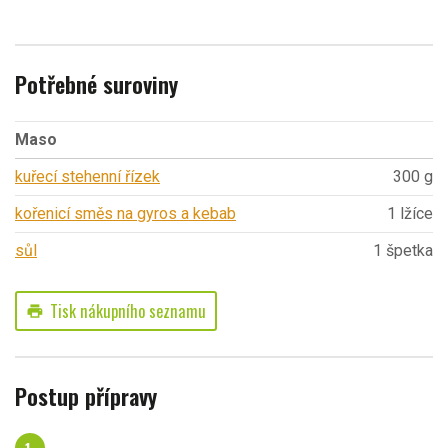
Potřebné suroviny
Maso
kuřecí stehenní řízek
300 g
kořenicí směs na gyros a kebab
1 lžíce
sůl
1 špetka
Tisk nákupního seznamu
print
Postup přípravy