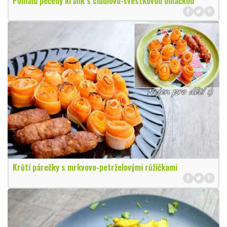
Pomalu pečený králík s cibulovo-švestkovou omáčkou
Krůtí párečky s mrkvovo-petrželovými růžičkami