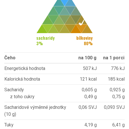
sacharidy
bílkoviny
3
%
80
%
Čeho
na 100 g
na 1 porci
Energetická hodnota
507 kJ
776 kJ
Kalorická hodnota
121 kcal
185 kcal
Sacharidy
0,605 g
0,925 g
z toho cukry
0,49 g
0,75 g
Sacharidové výměnné jednotky
0,06 SVJ
0,093 SVJ
(10 g)
Tuky
4,19 g
6,41 g