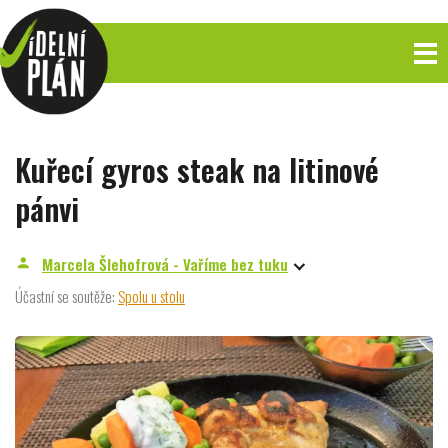
Kuřecí gyros steak na litinové
pánvi
Marcela Šlehofrová - Vaříme bez tuku
person
Účastní se soutěže:
Spolu u stolu