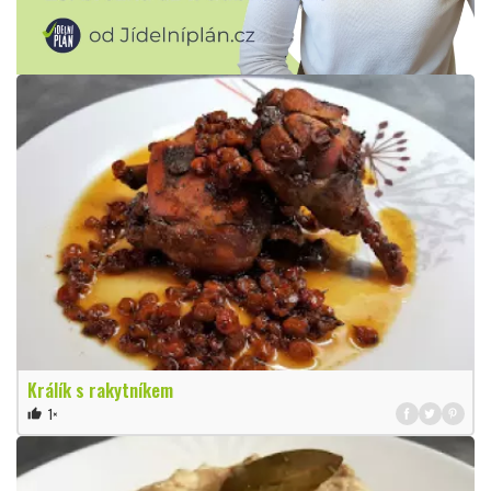
Králík s rakytníkem
1×
thumb_up